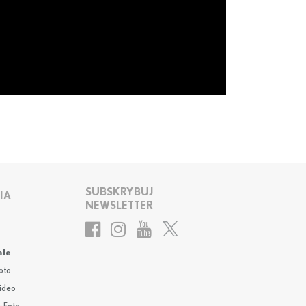
SUBSKRYBUJ
IA
NEWSLETTER
ele
oto
Video