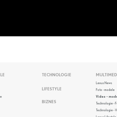
LE
TECHNOLOGIE
MULTIMED
Lexus News
LIFESTYLE
Foto - modele
e
Video - mod
BIZNES
Technologie - F
Technologie - 