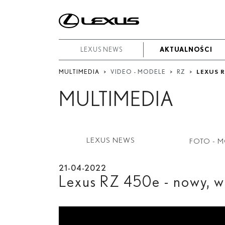
W
okresie
Od
LEXUS NEWS
LEXUS NEWS
AKTUALNOŚCI
AKTUALNOŚCI
-
MULTIMEDIA
>
VIDEO - MODELE
>
RZ
>
LEXUS R
Do
MULTIMEDIA
Data rozpoczęcia
Zakończ
LEXUS NEWS
FOTO - 
Szukaj
21-04-2022
LBX
Lexus RZ 450
e
- nowy, w
UX
UX 300
e
NX
RX