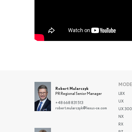
MODE
Robert Mularczyk
LBX
PR Regional Senior Manager
UX
+48 668 831 513
robert.mularczyk@lexus-ce.com
UX 300
NX
RX