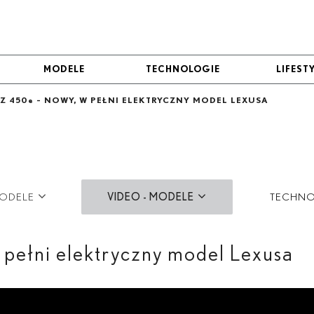
MODELE
MODELE
TECHNOLOGIE
TECHNOLOGIE
LIFEST
LIFEST
Z 450
e
- NOWY, W PEŁNI ELEKTRYCZNY MODEL LEXUSA
MODELE
VIDEO - MODELE
TECHNO
LBX
FOTO
 pełni elektryczny model Lexusa
UX
VIDEO
UX 300
e
NX
RX