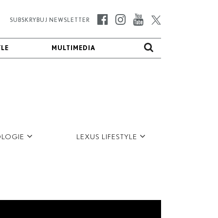
SUBSKRYBUJ NEWSLETTER
YLE
YLE
MULTIMEDIA
MULTIMEDIA
LOGIE
LEXUS LIFESTYLE
FOTO
VIDEO