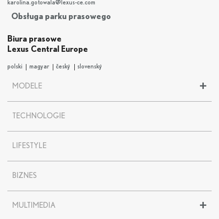
karolina.gotowala@lexus-ce.com
Obsługa parku prasowego
Biura prasowe
Lexus Central Europe
polski
magyar
český
slovenský
+
MODELE
LBX
TECHNOLOGIE
UX
UX 300
e
NX
LIFESTYLE
RX
RZ
BIZNES
ES
LS
LC
+
MULTIMEDIA
LC CONVERTIBLE