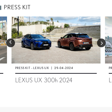
PRESS KIT
PRESS KIT - LEXUS UX
29-04-2024
PR
LEXUS UX 300
h
2024
L