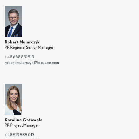
Robert Mularczyk
PR Regional Senior Manager
+48 668 831 513
robert.mularczyk@lexus-ce.com
Karolina Gotowała
PR Project Manager
+48 519 535 013