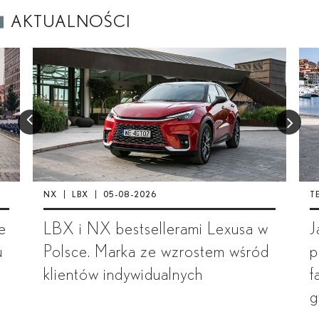
AKTUALNOŚCI
NX
LBX
05-08-2026
T
e
LBX i NX bestsellerami Lexusa w
J
u
Polsce. Marka ze wzrostem wśród
p
klientów indywidualnych
f
g