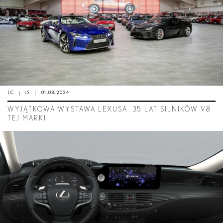
LC
LS
01-03-2024
WYJĄTKOWA WYSTAWA LEXUSA. 35 LAT SILNIKÓW V8
TEJ MARKI