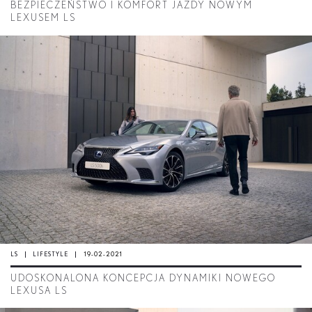
BEZPIECZEŃSTWO I KOMFORT JAZDY NOWYM
LEXUSEM LS
LS
LIFESTYLE
19-02-2021
UDOSKONALONA KONCEPCJA DYNAMIKI NOWEGO
LEXUSA LS