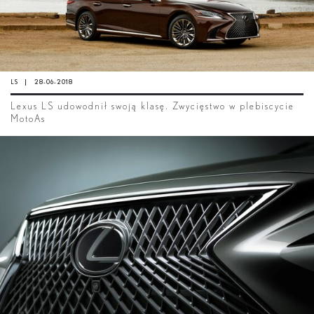
LS
28-06-2018
Lexus LS udowodnił swoją klasę. Zwycięstwo w plebiscycie
MotoAs