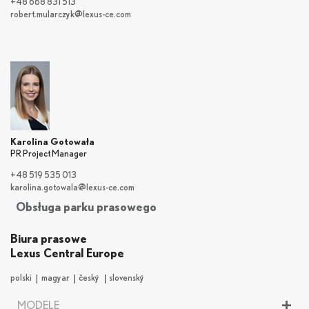
+48 668 831 513
robert.mularczyk@lexus-ce.com
Karolina Gotowała
PR Project Manager
+48 519 535 013
karolina.gotowala@lexus-ce.com
Obsługa parku prasowego
Biura prasowe
Lexus Central Europe
polski
magyar
český
slovenský
+
MODELE