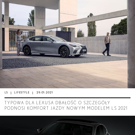
LS
LIFESTYLE
29-01-2021
TYPOWA DLA LEXUSA DBAŁOŚĆ O SZCZEGÓŁY
PODNOSI KOMFORT JAZDY NOWYM MODELEM LS 2021