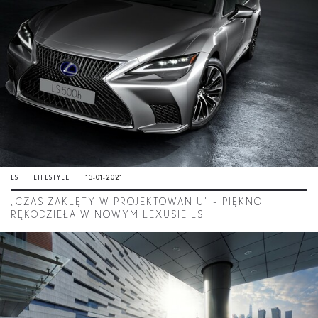
LS
LIFESTYLE
13-01-2021
„CZAS ZAKLĘTY W PROJEKTOWANIU” – PIĘKNO
RĘKODZIEŁA W NOWYM LEXUSIE LS