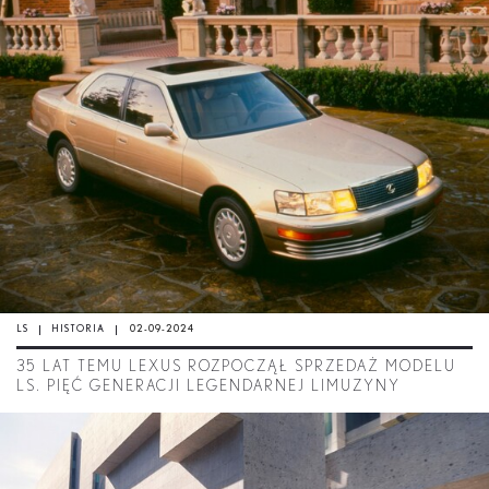
LS
HISTORIA
02-09-2024
35 LAT TEMU LEXUS ROZPOCZĄŁ SPRZEDAŻ MODELU
LS. PIĘĆ GENERACJI LEGENDARNEJ LIMUZYNY