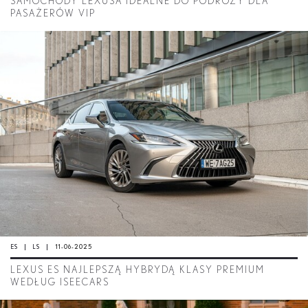
SAMOCHODY LEXUSA IDEALNE DO PODRÓŻY DLA
PASAŻERÓW VIP
ES
LS
11-06-2025
LEXUS ES NAJLEPSZĄ HYBRYDĄ KLASY PREMIUM
WEDŁUG ISEECARS