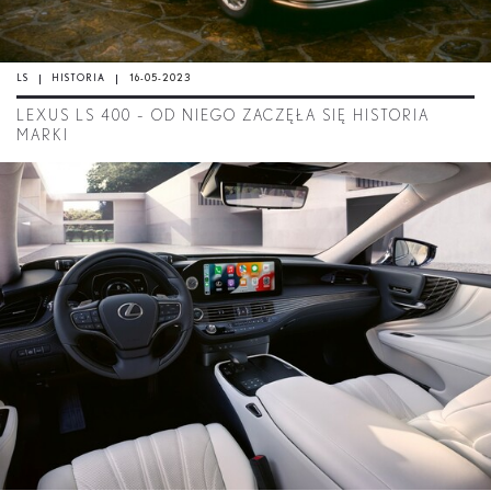
LS
HISTORIA
16-05-2023
LEXUS LS 400 – OD NIEGO ZACZĘŁA SIĘ HISTORIA
MARKI