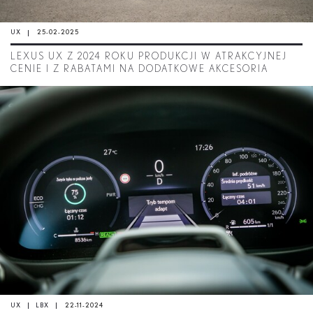
UX
25-02-2025
LEXUS UX Z 2024 ROKU PRODUKCJI W ATRAKCYJNEJ
CENIE I Z RABATAMI NA DODATKOWE AKCESORIA
UX
LBX
22-11-2024