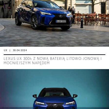
UX
30-04-2024
LEXUS UX 300
h
Z NOWĄ BATERIĄ LITOWO-JONOWĄ I
MOCNIEJSZYM NAPĘDEM