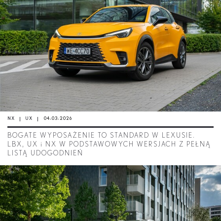
NX
UX
04-03-2026
BOGATE WYPOSAŻENIE TO STANDARD W LEXUSIE.
LBX, UX i NX W PODSTAWOWYCH WERSJACH Z PEŁNĄ
LISTĄ UDOGODNIEŃ