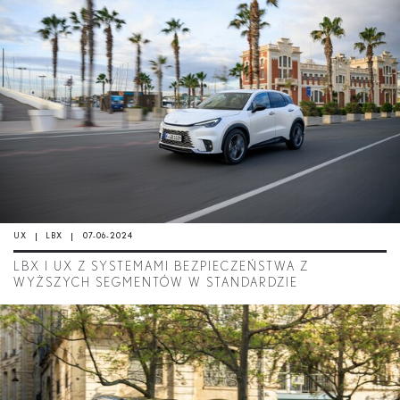
UX
LBX
07-06-2024
LBX I UX Z SYSTEMAMI BEZPIECZEŃSTWA Z
WYŻSZYCH SEGMENTÓW W STANDARDZIE