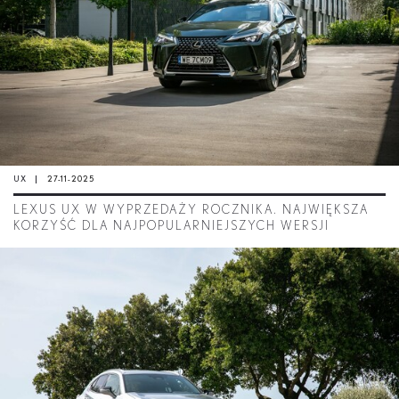
UX
27-11-2025
LEXUS UX W WYPRZEDAŻY ROCZNIKA. NAJWIĘKSZA
KORZYŚĆ DLA NAJPOPULARNIEJSZYCH WERSJI