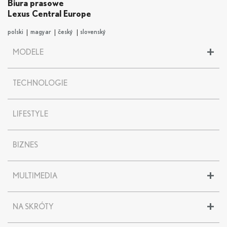
Biura prasowe
Lexus Central Europe
polski
magyar
český
slovenský
+
MODELE
LBX
TECHNOLOGIE
UX
UX 300
e
NX
LIFESTYLE
RX
RZ
BIZNES
ES
LS
LC
+
MULTIMEDIA
LC CONVERTIBLE
RC F
Lexus News
+
NA SKRÓTY
IS
Foto - modele
GS
Video - modele