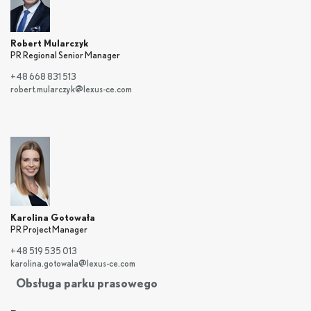
Robert Mularczyk
PR Regional Senior Manager
+48 668 831 513
robert.mularczyk@lexus-ce.com
Karolina Gotowała
PR Project Manager
+48 519 535 013
karolina.gotowala@lexus-ce.com
Obsługa parku prasowego