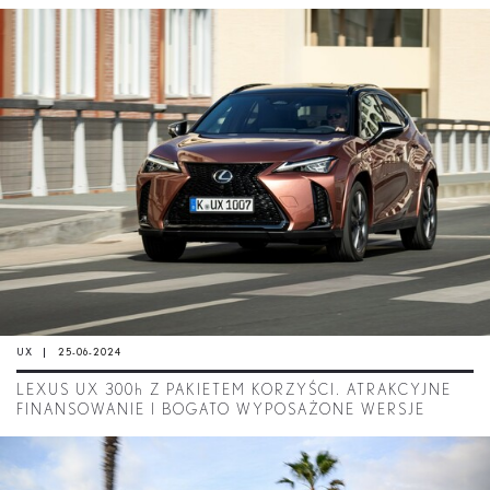
UX
25-06-2024
LEXUS UX 300
h
Z PAKIETEM KORZYŚCI. ATRAKCYJNE
FINANSOWANIE I BOGATO WYPOSAŻONE WERSJE