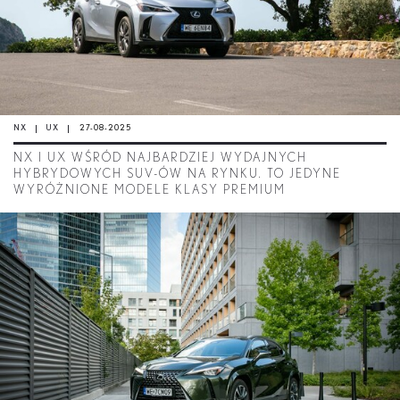
NX
UX
27-08-2025
NX I UX WŚRÓD NAJBARDZIEJ WYDAJNYCH
HYBRYDOWYCH SUV-ÓW NA RYNKU. TO JEDYNE
WYRÓŻNIONE MODELE KLASY PREMIUM