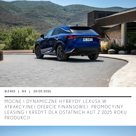
BIZNES
NX
20-05-2026
MOCNE I DYNAMICZNE HYBRYDY LEXUSA W
ATRAKCYJNEJ OFERCIE FINANSOWEJ. PROMOCYJNY
LEASING I KREDYT DLA OSTATNICH AUT Z 2025 ROKU
PRODUKCJI