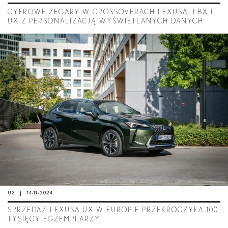
CYFROWE ZEGARY W CROSSOVERACH LEXUSA. LBX I
UX Z PERSONALIZACJĄ WYŚWIETLANYCH DANYCH
UX
14-11-2024
SPRZEDAŻ LEXUSA UX W EUROPIE PRZEKROCZYŁA 100
TYSIĘCY EGZEMPLARZY