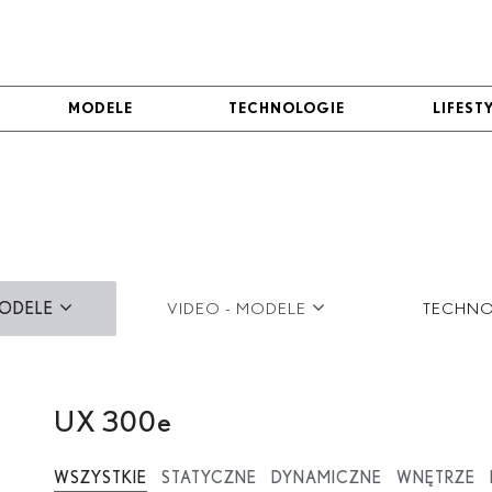
MODELE
MODELE
TECHNOLOGIE
TECHNOLOGIE
LIFEST
LIFEST
MODELE
VIDEO - MODELE
TECHNO
LBX
FOTO
UX
VIDEO
UX 300
e
UX 300
e
NX
WSZYSTKIE
STATYCZNE
DYNAMICZNE
WNĘTRZE
RX