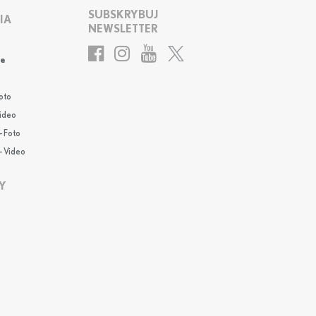
SUBSKRYBUJ
IA
NEWSLETTER
le
oto
Video
- Foto
- Video
Y