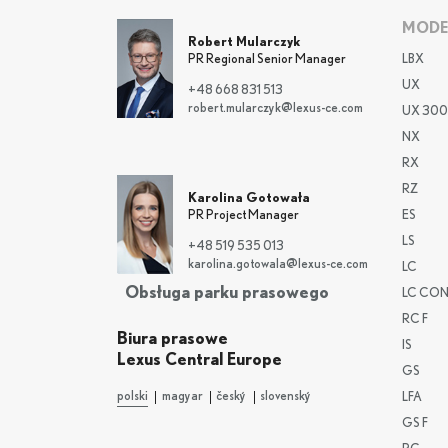
MODE
Robert Mularczyk
LBX
PR Regional Senior Manager
UX
+48 668 831 513
robert.mularczyk@lexus-ce.com
UX 300
NX
RX
RZ
Karolina Gotowała
ES
PR Project Manager
LS
+48 519 535 013
karolina.gotowala@lexus-ce.com
LC
Obsługa parku prasowego
LC CON
RC F
Biura prasowe
IS
Lexus Central Europe
GS
polski
magyar
český
slovenský
LFA
GS F