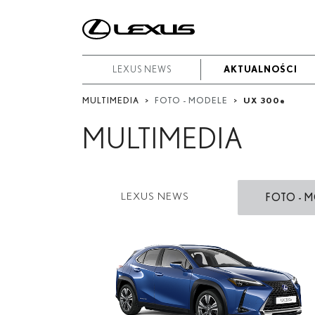
W
okresie
Od
LEXUS NEWS
LEXUS NEWS
AKTUALNOŚCI
AKTUALNOŚCI
-
MULTIMEDIA
>
FOTO - MODELE
>
UX 300
e
Do
MULTIMEDIA
Data rozpoczęcia
Zakończ
LEXUS NEWS
FOTO - 
Szukaj
LBX
UX
UX 300
e
NX
RX