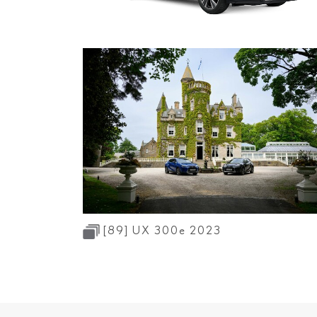
RZ
ES
LS
LC
LC CONVERT
RC F
LM
TZ
[89]
UX 300
e
2023