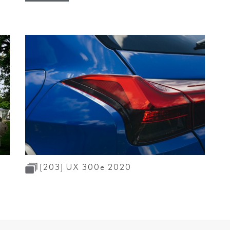
RZ
ES
LS
LC
IBLE
LC CONVERTIBLE
RC F
TZ
[203]
UX 300
e
2020