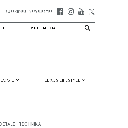
SUBSKRYBUJ NEWSLETTER
YLE
YLE
MULTIMEDIA
MULTIMEDIA
LOGIE
LEXUS LIFESTYLE
FOTO
VIDEO
DETALE
TECHNIKA