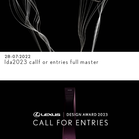
28-07-2022
lda2023 callf or entries full master