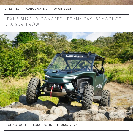
LIFESTYLE
KONCEPCYJNE
07-02-2025
LEXUS SURF LX CONCEPT. JEDYNY TAKI SAMOCHÓD
DLA SURFERÓW
TECHNOLOGIE
KONCEPCYJNE
01-07-2024