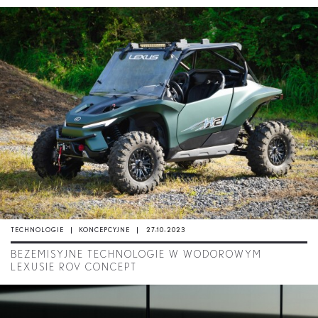
TECHNOLOGIE
KONCEPCYJNE
27-10-2023
BEZEMISYJNE TECHNOLOGIE W WODOROWYM
LEXUSIE ROV CONCEPT