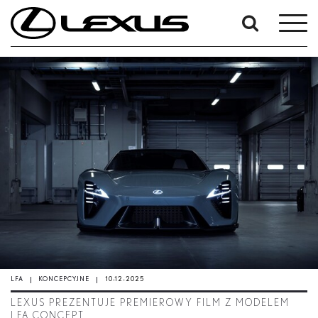
W
okresie
Od
KONCEPCYJNE
-
Do
Data rozpoczęcia
Zakończ
Szukaj
LFA
KONCEPCYJNE
10-12-2025
LEXUS PREZENTUJE PREMIEROWY FILM Z MODELEM
LFA CONCEPT