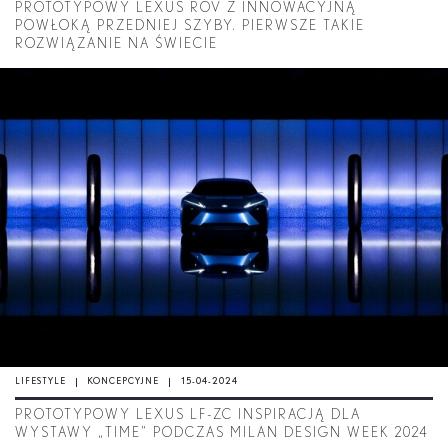
PROTOTYPOWY LEXUS ROV Z INNOWACYJNĄ
POWŁOKĄ PRZEDNIEJ SZYBY. PIERWSZE TAKIE
ROZWIĄZANIE NA ŚWIECIE
LIFESTYLE
KONCEPCYJNE
15-04-2024
PROTOTYPOWY LEXUS LF-ZC INSPIRACJĄ DLA
WYSTAWY „TIME” PODCZAS MILAN DESIGN WEEK 2024