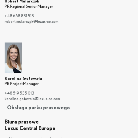
Robert Mularczyk
PR Regional Senior Manager
+48 668 831 513
robert.mularczyk@lexus-ce.com
Karolina Gotowała
PR Project Manager
+48 519 535 013
karolina.gotowala@lexus-ce.com
Obsługa parku prasowego
Biura prasowe
Lexus Central Europe