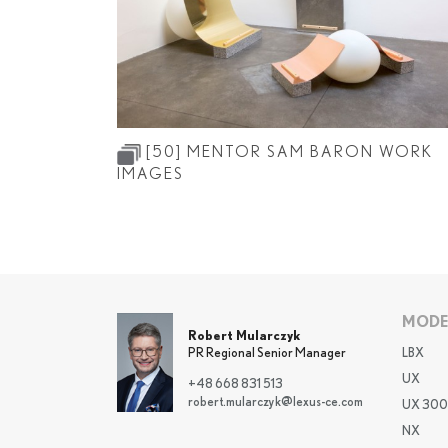
[50]
MENTOR SAM BARON WORK
IMAGES
MODE
Robert Mularczyk
LBX
PR Regional Senior Manager
UX
+48 668 831 513
robert.mularczyk@lexus-ce.com
UX 300
NX