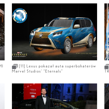
MI
[11]
Lexus pokazał auta superbohaterów
Marvel Studios’ “Eternals”
T