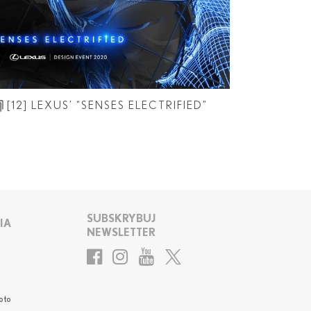
[12]
LEXUS’ “SENSES ELECTRIFIED”
SUBSKRYBUJ
IA
NEWSLETTER
oto