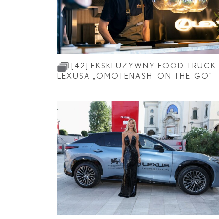
RZ
ES
LS
LC
[42]
EKSKLUZYWNY FOOD TRUCK
LC CONVERT
LEXUSA „OMOTENASHI ON-THE-GO”
RC F
LM
TZ