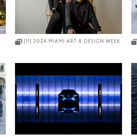
RZ
ES
LS
LC
[11]
2024 MIAMI ART & DESIGN WEEK
IBLE
LC CONVERTIBLE
RC F
TZ