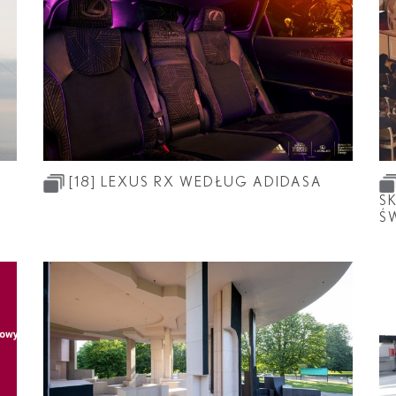
[18]
LEXUS RX WEDŁUG ADIDASA
S
Ś