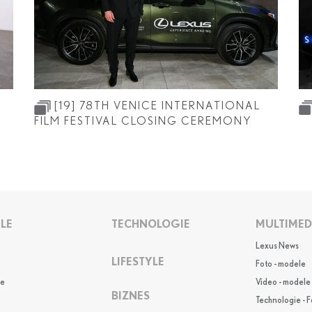
[19]
78TH VENICE INTERNATIONAL
FILM FESTIVAL CLOSING CEREMONY
LE
TECHNOLOGIE
MULTIMED
Lexus News
LIFESTYLE
Foto - modele
e
Video - modele
BIZNES
Technologie - F