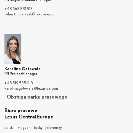
+48 668 831 513
robert.mularczyk@lexus-ce.com
Karolina Gotowała
PR Project Manager
+48 519 535 013
karolina.gotowala@lexus-ce.com
Obsługa parku prasowego
Biura prasowe
Lexus Central Europe
polski
magyar
český
slovenský