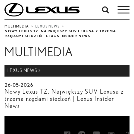
W
okresie
Od
MULTIMEDIA
>
LEXUS NEWS
>
NOWY LEXUS TZ. NAJWIĘKSZY SUV LEXUSA Z TRZEMA
-
RZĘDAMI SIEDZEŃ | LEXUS INSIDER NEWS
Do
MULTIMEDIA
Data rozpoczęcia
Zakończ
LEXUS NEWS
26-05-2026
Szukaj
Nowy Lexus TZ. Największy SUV Lexusa z
trzema rzędami siedzeń | Lexus Insider
News