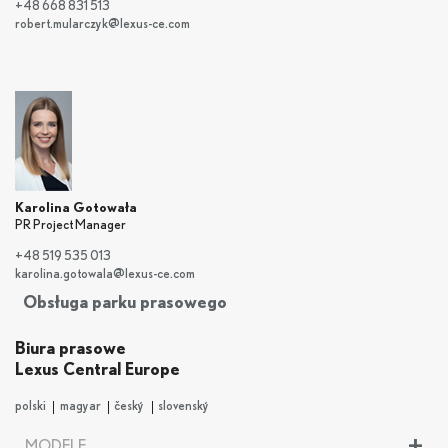
+48 668 831 513
robert.mularczyk@lexus-ce.com
Karolina Gotowała
PR Project Manager
+48 519 535 013
karolina.gotowala@lexus-ce.com
Obsługa parku prasowego
Biura prasowe
Lexus Central Europe
polski
magyar
český
slovenský
+
MODELE