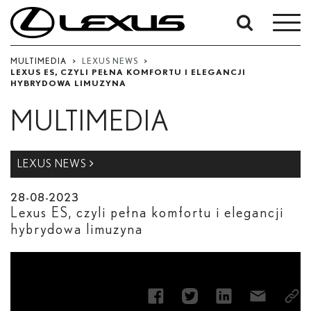
W
okresie
Od
MULTIMEDIA
>
LEXUS NEWS
>
LEXUS ES, CZYLI PEŁNA KOMFORTU I ELEGANCJI
-
HYBRYDOWA LIMUZYNA
Do
MULTIMEDIA
Data rozpoczęcia
Zakończ
LEXUS NEWS
28-08-2023
Szukaj
Lexus ES, czyli pełna komfortu i elegancji
hybrydowa limuzyna