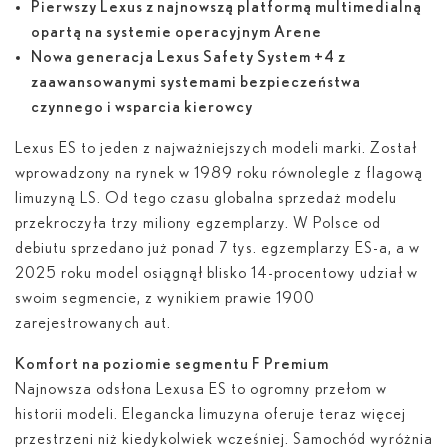
Pierwszy Lexus z najnowszą platformą multimedialną
opartą na systemie operacyjnym Arene
Nowa generacja Lexus Safety System +4 z
zaawansowanymi systemami bezpieczeństwa
czynnego i wsparcia kierowcy
Lexus ES to jeden z najważniejszych modeli marki. Został
wprowadzony na rynek w 1989 roku równolegle z flagową
limuzyną LS. Od tego czasu globalna sprzedaż modelu
przekroczyła trzy miliony egzemplarzy. W Polsce od
debiutu sprzedano już ponad 7 tys. egzemplarzy ES-a, a w
2025 roku model osiągnął blisko 14-procentowy udział w
swoim segmencie, z wynikiem prawie 1900
zarejestrowanych aut.
Komfort na poziomie segmentu F Premium
Najnowsza odsłona Lexusa ES to ogromny przełom w
historii modeli. Elegancka limuzyna oferuje teraz więcej
przestrzeni niż kiedykolwiek wcześniej. Samochód wyróżnia