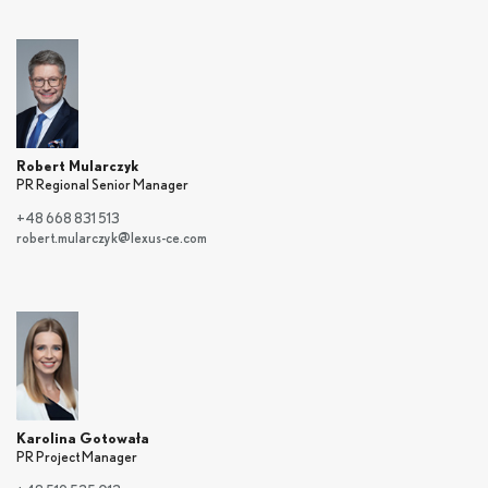
Robert Mularczyk
PR Regional Senior Manager
+48 668 831 513
robert.mularczyk@lexus-ce.com
Karolina Gotowała
PR Project Manager