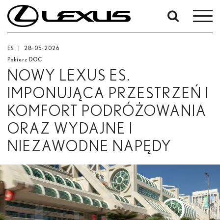
High
High
High
High
High
High
W
res
res
res
res
res
res
okresie
Od
Low
ES
28-05-2026
-
res
Pobierz DOC
Do
High
NOWY LEXUS ES.
res
Data rozpoczęcia
IMPONUJĄCA PRZESTRZEŃ I
KOMFORT PODRÓŻOWANIA
Zakończ
ORAZ WYDAJNE I
Low
NIEZAWODNE NAPĘDY
Szukaj
res
High
res