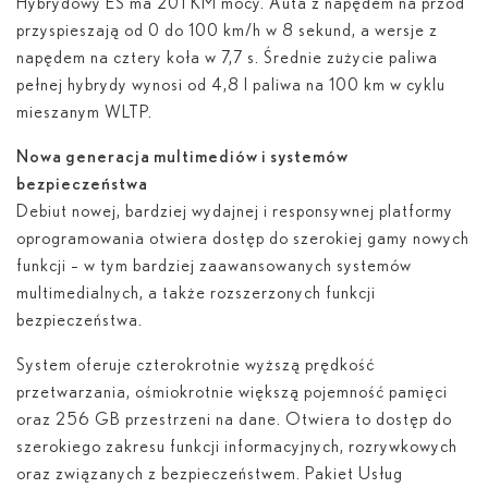
Hybrydowy ES ma 201 KM mocy. Auta z napędem na przód
przyspieszają od 0 do 100 km/h w 8 sekund, a wersje z
napędem na cztery koła w 7,7 s. Średnie zużycie paliwa
pełnej hybrydy wynosi od 4,8 l paliwa na 100 km w cyklu
mieszanym WLTP.
Nowa generacja multimediów i systemów
bezpieczeństwa
Debiut nowej, bardziej wydajnej i responsywnej platformy
oprogramowania otwiera dostęp do szerokiej gamy nowych
funkcji – w tym bardziej zaawansowanych systemów
multimedialnych, a także rozszerzonych funkcji
bezpieczeństwa.
System oferuje czterokrotnie wyższą prędkość
przetwarzania, ośmiokrotnie większą pojemność pamięci
oraz 256 GB przestrzeni na dane. Otwiera to dostęp do
szerokiego zakresu funkcji informacyjnych, rozrywkowych
oraz związanych z bezpieczeństwem. Pakiet Usług