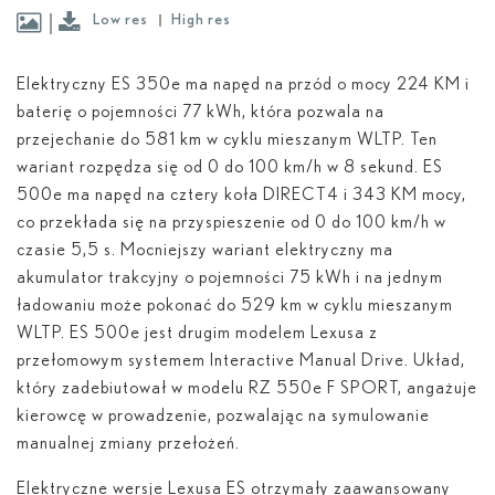
Low res
High res
Elektryczny ES 350
e
ma napęd na przód o mocy 224 KM i
baterię o pojemności 77 kWh, która pozwala na
przejechanie do 581 km w cyklu mieszanym WLTP. Ten
wariant rozpędza się od 0 do 100 km/h w 8 sekund. ES
500
e
ma napęd na cztery koła DIRECT4 i 343 KM mocy,
co przekłada się na przyspieszenie od 0 do 100 km/h w
czasie 5,5 s. Mocniejszy wariant elektryczny ma
akumulator trakcyjny o pojemności 75 kWh i na jednym
ładowaniu może pokonać do 529 km w cyklu mieszanym
WLTP. ES 500
e
jest drugim modelem Lexusa z
przełomowym systemem Interactive Manual Drive. Układ,
który zadebiutował w modelu RZ 550
e
F SPORT, angażuje
kierowcę w prowadzenie, pozwalając na symulowanie
manualnej zmiany przełożeń.
Elektryczne wersje Lexusa ES otrzymały zaawansowany