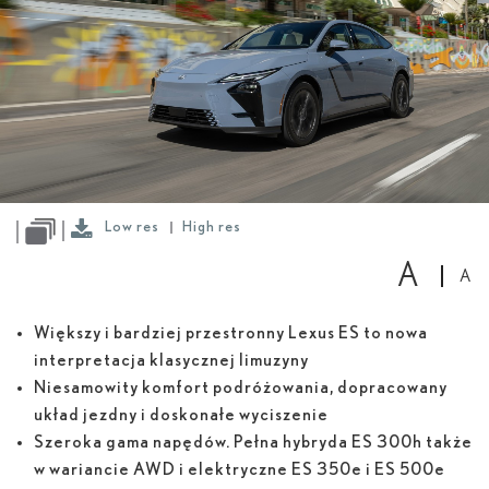
Low
res
High
res
Low res
High res
A
A
Większy i bardziej przestronny Lexus ES to nowa
interpretacja klasycznej limuzyny
Niesamowity komfort podróżowania, dopracowany
układ jezdny i doskonałe wyciszenie
Szeroka gama napędów. Pełna hybryda ES 300
h
także
w wariancie AWD i elektryczne ES 350
e
i ES 500
e