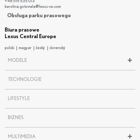
+48 519 535 013
karolina.gotowala@lexus-ce.com
Obsługa parku prasowego
Biura prasowe
Lexus Central Europe
polski
magyar
český
slovenský
+
MODELE
LBX
TECHNOLOGIE
UX
UX 300
e
NX
LIFESTYLE
RX
RZ
BIZNES
ES
LS
LC
+
MULTIMEDIA