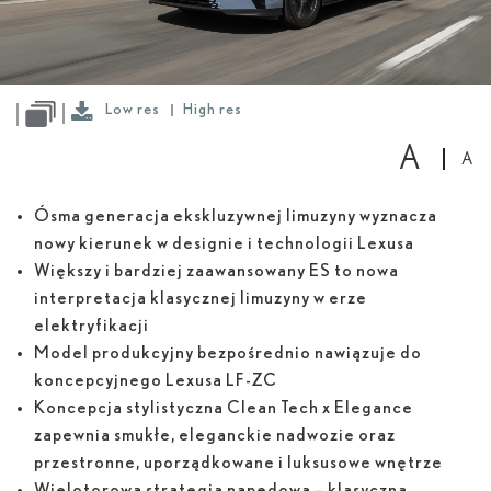
Low
res
High
res
Low res
High res
A
A
Ósma generacja ekskluzywnej limuzyny wyznacza
nowy kierunek w designie i technologii Lexusa
Większy i bardziej zaawansowany ES to nowa
interpretacja klasycznej limuzyny w erze
elektryfikacji
Model produkcyjny bezpośrednio nawiązuje do
koncepcyjnego Lexusa LF-ZC
Koncepcja stylistyczna Clean Tech x Elegance
zapewnia smukłe, eleganckie nadwozie oraz
przestronne, uporządkowane i luksusowe wnętrze
Wielotorowa strategia napędowa – klasyczna