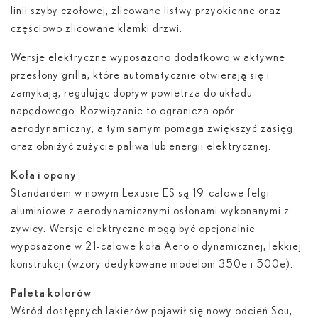
linii szyby czołowej, zlicowane listwy przyokienne oraz
częściowo zlicowane klamki drzwi.
Wersje elektryczne wyposażono dodatkowo w aktywne
przesłony grilla, które automatycznie otwierają się i
zamykają, regulując dopływ powietrza do układu
napędowego. Rozwiązanie to ogranicza opór
aerodynamiczny, a tym samym pomaga zwiększyć zasięg
oraz obniżyć zużycie paliwa lub energii elektrycznej.
Koła i opony
Standardem w nowym Lexusie ES są 19-calowe felgi
aluminiowe z aerodynamicznymi osłonami wykonanymi z
żywicy. Wersje elektryczne mogą być opcjonalnie
wyposażone w 21-calowe koła Aero o dynamicznej, lekkiej
konstrukcji (wzory dedykowane modelom 350
e
i 500
e
).
Paleta kolorów
Wśród dostępnych lakierów pojawił się nowy odcień Sou,