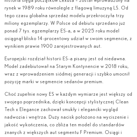
historia sięga początków Lexusa – został wprowadzony na
rynek w 1989 roku równolegle z flagową limuzyną LS. Od
tego czasu globalna sprzedaż modelu przekroczyła trzy
miliony egzemplarzy. W Polsce od debiutu sprzedano już
ponad 7 tys. egzemplarzy ES-a, a w 2025 roku model
osiągnął blisko 14-procentowy udział w swoim segmencie, z
wynikiem prawie 1900 zarejestrowanych aut.
Europejski rozdział historii ES-a pisany jest od niedawna.
Model zadebiutował na Starym Kontynencie w 2018 roku,
wraz z wprowadzeniem siódmej generacji i szybko umocnił
pozycję marki w segmencie sedanów premium.
Choć zupełnie nowy ES w każdym wymiarze jest większy od
swojego poprzednika, dzięki koncepcji stylistycznej Clean
Tech x Elegance zachował smukły i elegancki wygląd
nadwozia i wnętrza. Duży nacisk położono na wyciszenie i
jakość wykończenia, co zbliża ten model do standardów
znanych z większych aut segmentu F Premium. Osiągi i