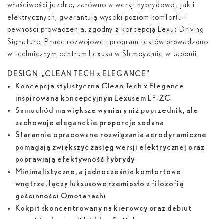
właściwości jezdne, zarówno w wersji hybrydowej, jak i
elektrycznych, gwarantują wysoki poziom komfortu i
pewności prowadzenia, zgodny z koncepcją Lexus Driving
Signature. Prace rozwojowe i program testów prowadzono
w technicznym centrum Lexusa w Shimoyamie w Japonii.
DESIGN: „CLEAN TECH x ELEGANCE”
Koncepcja stylistyczna Clean Tech x Elegance
inspirowana koncepcyjnym Lexusem LF-ZC
Samochód ma większe wymiary niż poprzednik, ale
zachowuje eleganckie proporcje sedana
Starannie opracowane rozwiązania aerodynamiczne
pomagają zwiększyć zasięg wersji elektrycznej oraz
poprawiają efektywność hybrydy
Minimalistyczne, a jednocześnie komfortowe
wnętrze, łączy luksusowe rzemiosło z filozofią
gościnności Omotenashi
Kokpit skoncentrowany na kierowcy oraz debiut