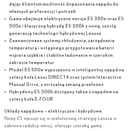
dając klientom możliwość dopasowania napędu do
własnych preferencji i potrzeb
Gama obejmuje elektryczne wersje ES 350
e
oraz ES
500
e
i klasyczną hybrydę ES 300
h
z nową, szóstą
generacją technologii hybrydowej Lexusa
Zaawansowane systemy chłodzenia, zarządzania
temperaturą i wstępnego przygotowania baterii
wspiera szybkie i stabilne ładowanie w szerokim
zakresie temperatur
Model ES 500
e
wyposażono w inteligentny napęd na
cztery koła Lexus DIRECT4 oraz system Interactive
Manual Drive, z wirtualną zmianą przełożeń
Hybrydowy ES 300
h
dostępny także z napędem na
cztery koła E-FOUR
Układy napędowe – elektryczne i hybrydowe
Nowy ES wpisuje się w wielotorową strategię Lexusa w
zakresie redukcji emisji, oferując szeroką gamę