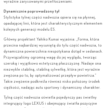
wyraźnie zarysowanymi przetłoczeniami.
Dynamicznie poprowadzony tył
Stylistyka tylnej części nadwozia opiera się na płynnej,
opadającej linii, która jest charakterystycznym elementem
kolejnych generacji modelu ES.
Główny projektant Yahiko Kumai wyjaśnia: „Forma, która
przecina najbardziej wysuniętą do tyłu część nadwozia, to
dynamiczna powierzchnia niespotykana dotąd w sedanach.
Przywiązaliśmy ogromną wagę do jej wyglądu, tworząc
szeroką i wyjątkowo estetyczną płaszczyznę. Nadaje ona
niezwykle stabilną, stabilną sylwetkę, która jest wyraźnie
zwężona po to, by optymalizować przepływ powietrza.”
Takie zwężenie podkreśla również nisko położony środek
ciężkości, nadając autu sportowy i dynamiczny charakter.
Tylną część nadwozia oświetla pojedynczy pas świetlny
integrujący logo LEXUS i obejmujący światła pozycyjne