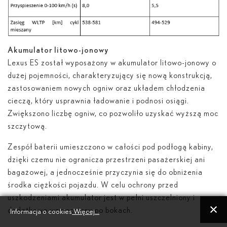
Akumulator litowo-jonowy
Lexus ES został wyposażony w akumulator litowo-jonowy o
dużej pojemności, charakteryzujący się nową konstrukcją,
zastosowaniem nowych ogniw oraz układem chłodzenia
cieczą, który usprawnia ładowanie i podnosi osiągi.
Zwiększono liczbę ogniw, co pozwoliło uzyskać wyższą moc
szczytową.
Zespół baterii umieszczono w całości pod podłogą kabiny,
dzięki czemu nie ogranicza przestrzeni pasażerskiej ani
bagażowej, a jednocześnie przyczynia się do obniżenia
środka ciężkości pojazdu. W celu ochrony przed
uszkodzeniami akumulator jest w pełni uszczelniony i
dodatkowo wzmocniony po bokach.
Informacja o cookies
Więcej...