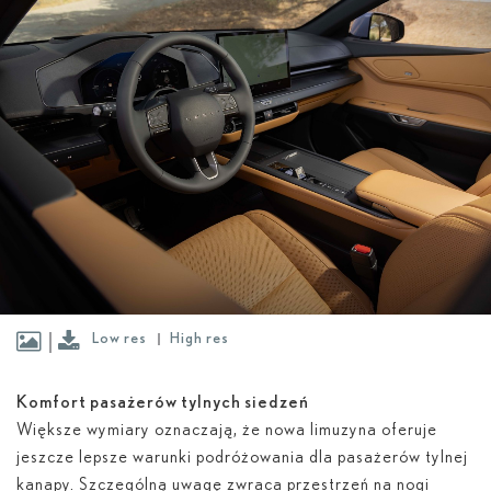
Low res
High res
Komfort pasażerów tylnych siedzeń
Większe wymiary oznaczają, że nowa limuzyna oferuje
jeszcze lepsze warunki podróżowania dla pasażerów tylnej
kanapy. Szczególną uwagę zwraca przestrzeń na nogi