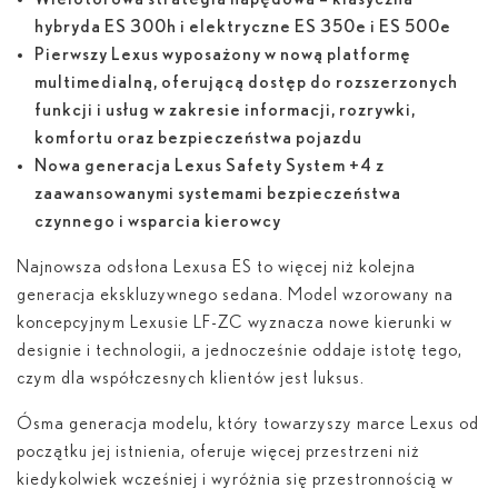
hybryda ES 300
h
i elektryczne ES 350
e
i ES 500
e
Pierwszy Lexus wyposażony w nową platformę
multimedialną, oferującą dostęp do rozszerzonych
funkcji i usług w zakresie informacji, rozrywki,
komfortu oraz bezpieczeństwa pojazdu
Nowa generacja Lexus Safety System +4 z
zaawansowanymi systemami bezpieczeństwa
czynnego i wsparcia kierowcy
Najnowsza odsłona Lexusa ES to więcej niż kolejna
generacja ekskluzywnego sedana. Model wzorowany na
koncepcyjnym Lexusie LF-ZC wyznacza nowe kierunki w
designie i technologii, a jednocześnie oddaje istotę tego,
czym dla współczesnych klientów jest luksus.
Ósma generacja modelu, który towarzyszy marce Lexus od
początku jej istnienia, oferuje więcej przestrzeni niż
kiedykolwiek wcześniej i wyróżnia się przestronnością w