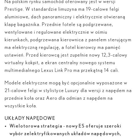
Na polskim rynku samochód oferowany jest w wersji
Prestige. W standardzie limuzyna ma 19-calowe felgi
aluminiowe, dach panoramiczny i elektrycznie otwieraną
klapę bagażnika. Przednie fotele są podgrzewane,
wentylowane i regulowane elektrycznie w ośmiu
kierunkach, podgrzewana kierownica z panelem sterującym
ma elektryczną regulację, a fotel kierowcy ma pamięć
ustawień. Przed kierowcą jest zupełnie nowy 12,3-calowy
wirtualny kokpit, a ekran centralny nowego systemu
multimedialnego Lexus Link Pro ma przekątną 14 cali.
Modele elektryczne mogą być opcjonalnie wyposażone w
21-calowe felgi w stylistyce Luxury dla wersji z napędem na
przednie koła oraz Aero dla odmian z napędem na
wszystkie koła.
UKŁADY NAPĘDOWE
Wielotorowa strategia - nowy ES oferuje szeroki
wybór zelektryfikowanych układów napędowych,