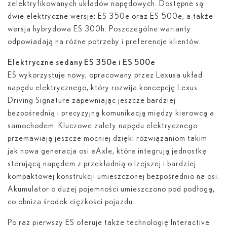
zelektryfikowanych układów napędowych. Dostępne są
dwie elektryczne wersje: ES 350
e
oraz ES 500
e
, a także
wersja hybrydowa ES 300
h
. Poszczególne warianty
odpowiadają na różne potrzeby i preferencje klientów.
Elektryczne sedany ES 350
e
i ES 500
e
ES wykorzystuje nowy, opracowany przez Lexusa układ
napędu elektrycznego, który rozwija koncepcję Lexus
Driving Signature zapewniając jeszcze bardziej
bezpośrednią i precyzyjną komunikacją między kierowcą a
samochodem. Kluczowe zalety napędu elektrycznego
przemawiają jeszcze mocniej dzięki rozwiązaniom takim
jak nowa generacja osi eAxle, które integrują jednostkę
sterującą napędem z przekładnią o lżejszej i bardziej
kompaktowej konstrukcji umieszczonej bezpośrednio na osi.
Akumulator o dużej pojemności umieszczono pod podłogą,
co obniża środek ciężkości pojazdu.
Po raz pierwszy ES oferuje także technologię Interactive