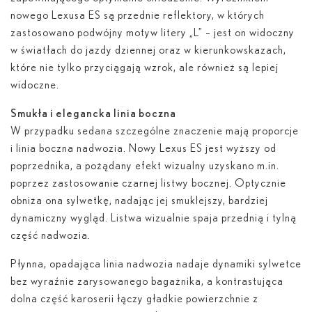
nowego Lexusa ES są przednie reflektory, w których
zastosowano podwójny motyw litery „L” – jest on widoczny
w światłach do jazdy dziennej oraz w kierunkowskazach,
które nie tylko przyciągają wzrok, ale również są lepiej
widoczne.
Smukła i elegancka linia boczna
W przypadku sedana szczególne znaczenie mają proporcje
i linia boczna nadwozia. Nowy Lexus ES jest wyższy od
poprzednika, a pożądany efekt wizualny uzyskano m.in.
poprzez zastosowanie czarnej listwy bocznej. Optycznie
obniża ona sylwetkę, nadając jej smuklejszy, bardziej
dynamiczny wygląd. Listwa wizualnie spaja przednią i tylną
część nadwozia.
Płynna, opadająca linia nadwozia nadaje dynamiki sylwetce
bez wyraźnie zarysowanego bagażnika, a kontrastująca
dolna część karoserii łączy gładkie powierzchnie z