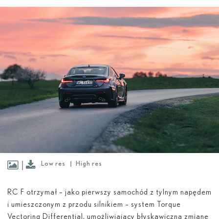
Low res
High res
RC F otrzymał – jako pierwszy samochód z tylnym napędem
i umieszczonym z przodu silnikiem – system Torque
Vectoring Differential, umożliwiający błyskawiczną zmianę