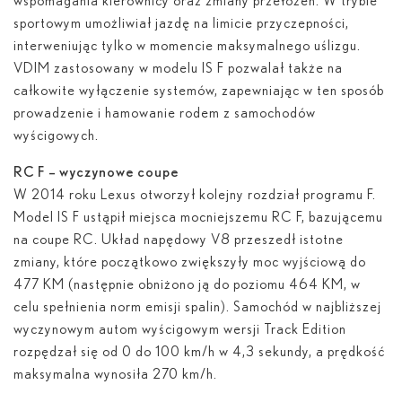
wspomagania kierownicy oraz zmiany przełożeń. W trybie
sportowym umożliwiał jazdę na limicie przyczepności,
interweniując tylko w momencie maksymalnego uślizgu.
VDIM zastosowany w modelu IS F pozwalał także na
całkowite wyłączenie systemów, zapewniając w ten sposób
prowadzenie i hamowanie rodem z samochodów
wyścigowych.
RC F – wyczynowe coupe
W 2014 roku Lexus otworzył kolejny rozdział programu F.
Model IS F ustąpił miejsca mocniejszemu RC F, bazującemu
na coupe RC. Układ napędowy V8 przeszedł istotne
zmiany, które początkowo zwiększyły moc wyjściową do
477 KM (następnie obniżono ją do poziomu 464 KM, w
celu spełnienia norm emisji spalin). Samochód w najbliższej
wyczynowym autom wyścigowym wersji Track Edition
rozpędzał się od 0 do 100 km/h w 4,3 sekundy, a prędkość
maksymalna wynosiła 270 km/h.