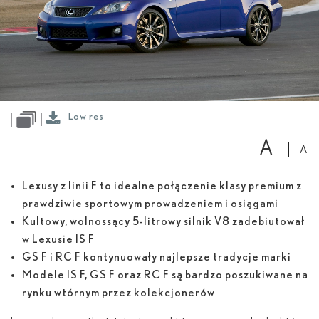
High
res
Low res
A
A
Lexusy z linii F to idealne połączenie klasy premium z
prawdziwie sportowym prowadzeniem i osiągami
Kultowy, wolnossący 5-litrowy silnik V8 zadebiutował
w Lexusie IS F
GS F i RC F kontynuowały najlepsze tradycje marki
Modele IS F, GS F oraz RC F są bardzo poszukiwane na
rynku wtórnym przez kolekcjonerów