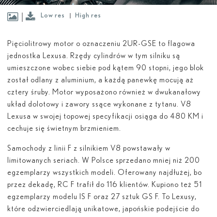
Low res
High res
Pięciolitrowy motor o oznaczeniu 2UR-GSE to flagowa
jednostka Lexusa. Rzędy cylindrów w tym silniku są
umieszczone wobec siebie pod kątem 90 stopni, jego blok
został odlany z aluminium, a każdą panewkę mocują aż
cztery śruby. Motor wyposażono również w dwukanałowy
układ dolotowy i zawory ssące wykonane z tytanu. V8
Lexusa w swojej topowej specyfikacji osiąga do 480 KM i
cechuje się świetnym brzmieniem.
Samochody z linii F z silnikiem V8 powstawały w
limitowanych seriach. W Polsce sprzedano mniej niż 200
egzemplarzy wszystkich modeli. Oferowany najdłużej, bo
przez dekadę, RC F trafił do 116 klientów. Kupiono też 51
egzemplarzy modelu IS F oraz 27 sztuk GS F. To Lexusy,
które odzwierciedlają unikatowe, japońskie podejście do