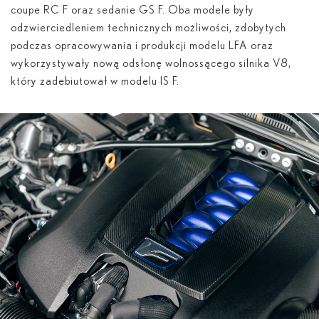
coupe RC F oraz sedanie GS F. Oba modele były
odzwierciedleniem technicznych możliwości, zdobytych
podczas opracowywania i produkcji modelu LFA oraz
wykorzystywały nową odsłonę wolnossącego silnika V8,
który zadebiutował w modelu IS F.