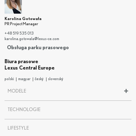
Karolina Gotowała
PR Project Manager
+48 519 535 013
karolina.gotowala@lexus-ce.com
Obsługa parku prasowego
Biura prasowe
Lexus Central Europe
polski
magyar
český
slovenský
+
MODELE
LBX
TECHNOLOGIE
UX
UX 300
e
NX
LIFESTYLE
RX