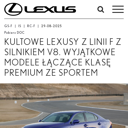
High
High
High
High
W
res
res
res
res
okresie
Od
GS-F
IS
RC-F
29-08-2025
Low
-
Pobierz DOC
res
Do
KULTOWE LEXUSY Z LINII F Z
High
res
Data rozpoczęcia
SILNIKIEM V8. WYJĄTKOWE
MODELE ŁĄCZĄCE KLASĘ
Zakończ
PREMIUM ZE SPORTEM
Low
Szukaj
res
Low
res