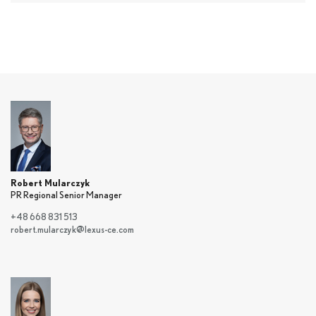
Robert Mularczyk
PR Regional Senior Manager
+48 668 831 513
robert.mularczyk@lexus-ce.com