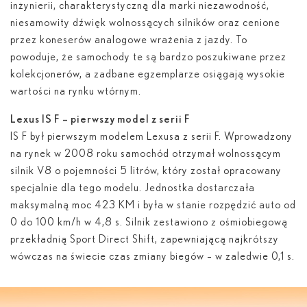
inżynierii, charakterystyczną dla marki niezawodność,
niesamowity dźwięk wolnossących silników oraz cenione
przez koneserów analogowe wrażenia z jazdy. To
powoduje, że samochody te są bardzo poszukiwane przez
kolekcjonerów, a zadbane egzemplarze osiągają wysokie
wartości na rynku wtórnym.
Lexus IS F – pierwszy model z serii F
IS F był pierwszym modelem Lexusa z serii F. Wprowadzony
na rynek w 2008 roku samochód otrzymał wolnossącym
silnik V8 o pojemności 5 litrów, który został opracowany
specjalnie dla tego modelu. Jednostka dostarczała
maksymalną moc 423 KM i była w stanie rozpędzić auto od
0 do 100 km/h w 4,8 s. Silnik zestawiono z ośmiobiegową
przekładnią Sport Direct Shift, zapewniającą najkrótszy
wówczas na świecie czas zmiany biegów – w zaledwie 0,1 s.