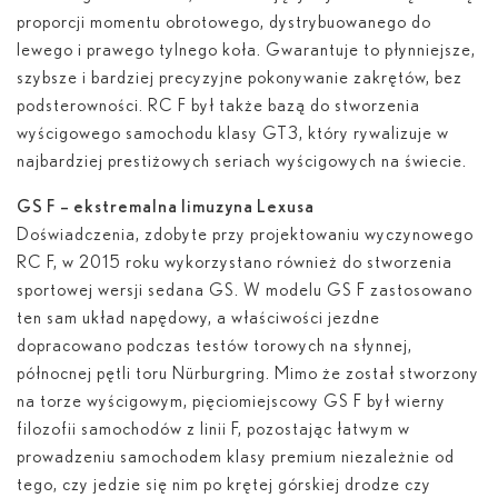
proporcji momentu obrotowego, dystrybuowanego do
lewego i prawego tylnego koła. Gwarantuje to płynniejsze,
szybsze i bardziej precyzyjne pokonywanie zakrętów, bez
podsterowności. RC F był także bazą do stworzenia
wyścigowego samochodu klasy GT3, który rywalizuje w
najbardziej prestiżowych seriach wyścigowych na świecie.
GS F – ekstremalna limuzyna Lexusa
Doświadczenia, zdobyte przy projektowaniu wyczynowego
RC F, w 2015 roku wykorzystano również do stworzenia
sportowej wersji sedana GS. W modelu GS F zastosowano
ten sam układ napędowy, a właściwości jezdne
dopracowano podczas testów torowych na słynnej,
północnej pętli toru Nürburgring. Mimo że został stworzony
na torze wyścigowym, pięciomiejscowy GS F był wierny
filozofii samochodów z linii F, pozostając łatwym w
prowadzeniu samochodem klasy premium niezależnie od
tego, czy jedzie się nim po krętej górskiej drodze czy