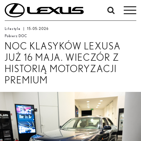
High
High
High
High
High
High
W
res
res
res
res
res
res
okresie
Od
Lifestyle
15-05-2026
Low
-
Pobierz DOC
res
Do
NOC KLASYKÓW LEXUSA
High
res
Data rozpoczęcia
JUŻ 16 MAJA. WIECZÓR Z
HISTORIĄ MOTORYZACJI
Zakończ
PREMIUM
Low
Szukaj
res
High
res