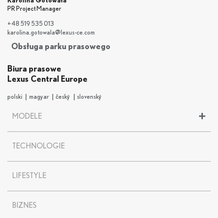
Karolina Gotowała
PR Project Manager
+48 519 535 013
karolina.gotowala@lexus-ce.com
Obsługa parku prasowego
Biura prasowe
Lexus Central Europe
polski
magyar
český
slovenský
+
MODELE
LBX
TECHNOLOGIE
UX
UX 300
e
NX
LIFESTYLE
RX
RZ
BIZNES
ES