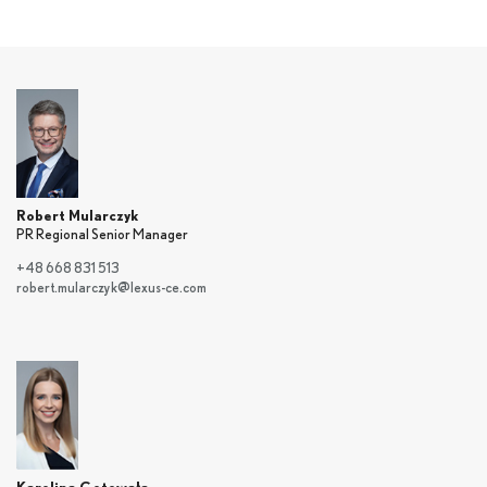
Robert Mularczyk
PR Regional Senior Manager
+48 668 831 513
robert.mularczyk@lexus-ce.com