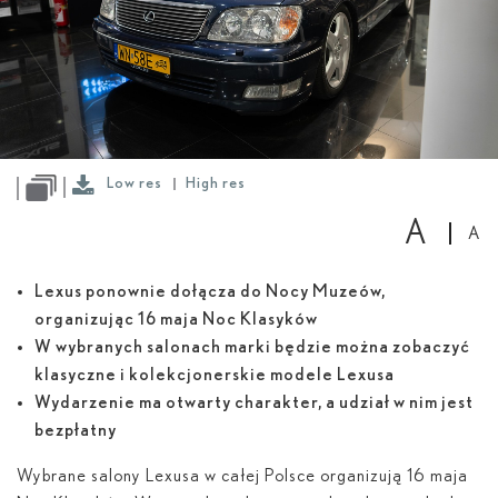
Low
res
High
res
Low res
High res
A
A
Lexus ponownie dołącza do Nocy Muzeów,
organizując 16 maja Noc Klasyków
W wybranych salonach marki będzie można zobaczyć
klasyczne i kolekcjonerskie modele Lexusa
Wydarzenie ma otwarty charakter, a udział w nim jest
bezpłatny
Wybrane salony Lexusa w całej Polsce organizują 16 maja