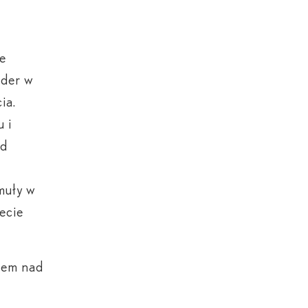
e
ider w
ia.
u i
nd
muły w
ecie
usem nad