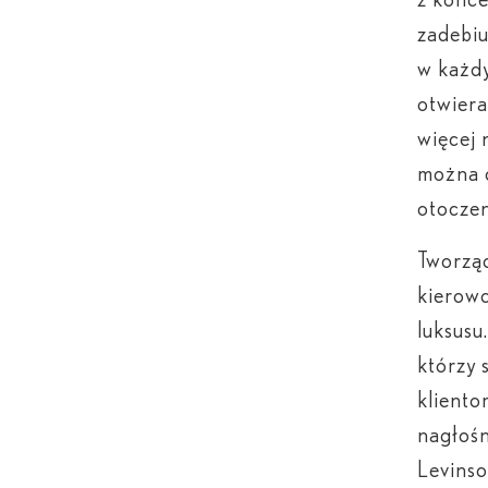
zadebi
w każdy
otwiera
więcej 
można c
otocze
Tworząc
kierowc
luksusu
którzy 
kliento
nagłoś
Levins