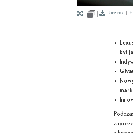
Low res
H
Lexu
był j
Indy
Giva
Nowy
mark
Inno
Podcza
zaprez
z konce