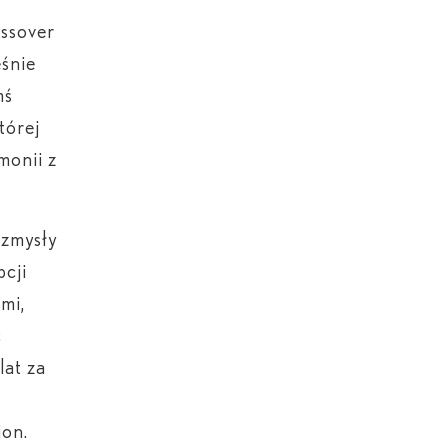
ssover
eśnie
mś
tórej
monii z
 zmysły
pcji
mi,
ć
lat za
ion.