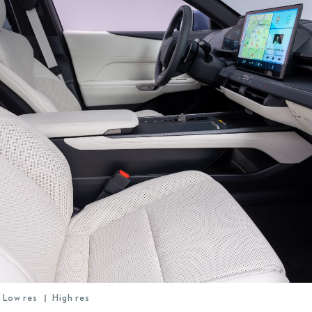
Low res
High res