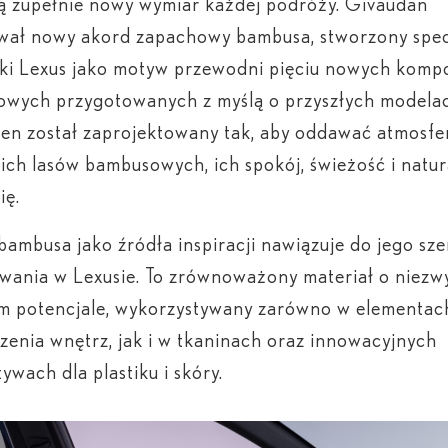
ą zupełnie nowy wymiar każdej podróży. Givaudan
wał nowy akord zapachowy bambusa, stworzony spec
ki Lexus jako motyw przewodni pięciu nowych kompo
owych przygotowanych z myślą o przyszłych modela
en został zaprojektowany tak, aby oddawać atmosfe
ich lasów bambusowych, ich spokój, świeżość i natur
ię.
ambusa jako źródła inspiracji nawiązuje do jego sz
wania w Lexusie. To zrównoważony materiał o niezw
im potencjale, wykorzystywany zarówno w elementac
enia wnętrz, jak i w tkaninach oraz innowacyjnych
tywach dla plastiku i skóry.