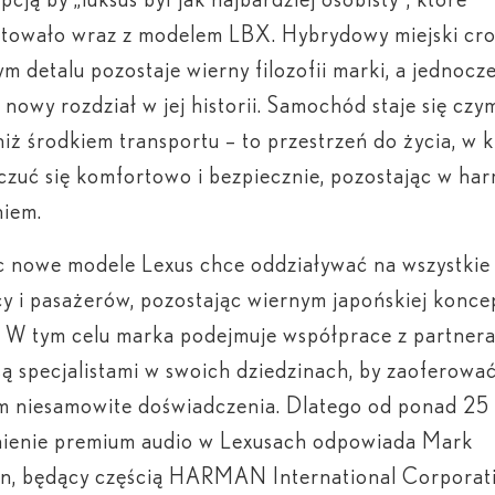
utowało wraz z modelem LBX. Hybrydowy miejski cro
m detalu pozostaje wierny filozofii marki, a jednocz
 nowy rozdział w jej historii. Samochód staje się czy
niż środkiem transportu – to przestrzeń do życia, w k
zuć się komfortowo i bezpiecznie, pozostając w har
niem.
 nowe modele Lexus chce oddziaływać na wszystkie
y i pasażerów, pozostając wiernym japońskiej konce
. W tym celu marka podejmuje współprace z partnera
są specjalistami w swoich dziedzinach, by zaoferowa
m niesamowite doświadczenia. Dlatego od ponad 25 
nienie premium audio w Lexusach odpowiada Mark
on, będący częścią HARMAN International Corporat