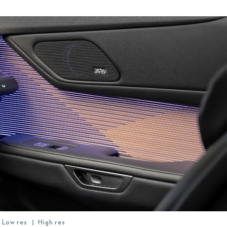
Low res
High res