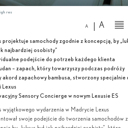
igh res
A
A
s projektuje samochody zgodnie z koncepcją, by „lu
ak najbardziej osobisty”
widualne podejście do potrzeb każdego klienta
udan – zapach, który towarzyszy podczas podróży
 akord zapachowy bambusa, stworzony specjalnie 
i Lexus
wacyjny Sensory Concierge w nowym Lexusie ES
s wyjątkowego wydarzenia w Madrycie Lexus
entował swoje podejście do tworzenia samochodów 
pcją by „luksus był jak najbardziej osobisty”, które