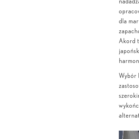
nadadz
opraco
dla mar
zapach
Akord t
japońsk
harmon
Wybór b
zastoso
szerok
wykończ
alterna