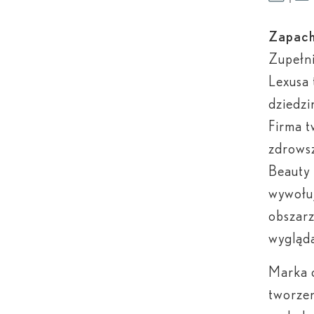
Zapach
Zupełn
Lexusa 
dziedzi
Firma t
zdrowsz
Beauty 
wywołu
obszarz
wyglądać
Marka o
tworze