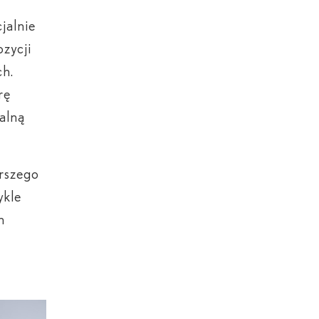
jalnie
zycji
ch.
rę
alną
erszego
ykle
h