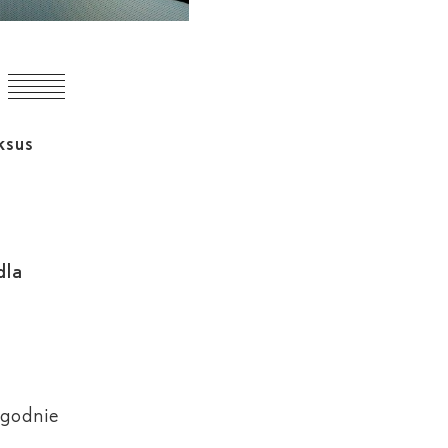
ksus
dla
zgodnie