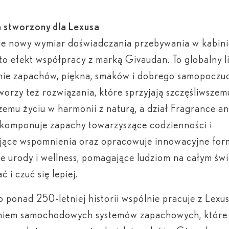
 stworzony dla Lexusa
ie nowy wymiar doświadczania przebywania w kabini
to efekt współpracy z marką Givaudan. To globalny l
nie zapachów, piękna, smaków i dobrego samopoczuc
worzy też rozwiązania, które sprzyjają szczęśliwszem
emu życiu w harmonii z naturą, a dział Fragrance a
komponuje zapachy towarzyszące codzienności i
jące wspomnienia oraz opracowuje innowacyjne for
e urody i wellness, pomagające ludziom na całym świ
 i czuć się lepiej.
 ponad 250-letniej historii wspólnie pracuje z Lex
niem samochodowych systemów zapachowych, które