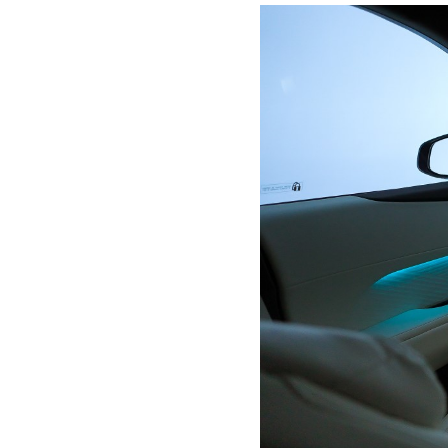
+
Low
res
High
res
+
Low
res
High
res