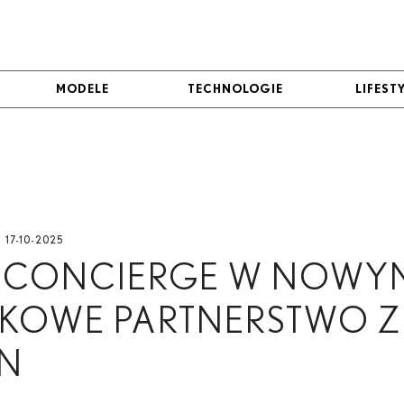
MODELE
MODELE
TECHNOLOGIE
TECHNOLOGIE
LIFEST
LIFEST
17-10-2025
 CONCIERGE W NOWYM
TKOWE PARTNERSTWO Z
N