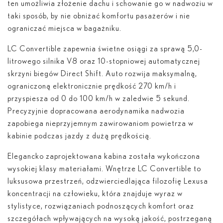
ten umożliwia złożenie dachu i schowanie go w nadwoziu w
taki sposób, by nie obniżać komfortu pasażerów i nie
ograniczać miejsca w bagażniku.
LC Convertible zapewnia świetne osiągi za sprawą 5,0-
litrowego silnika V8 oraz 10-stopniowej automatycznej
skrzyni biegów Direct Shift. Auto rozwija maksymalną,
ograniczoną elektronicznie prędkość 270 km/h i
przyspiesza od 0 do 100 km/h w zaledwie 5 sekund.
Precyzyjnie dopracowana aerodynamika nadwozia
zapobiega nieprzyjemnym zawirowaniom powietrza w
kabinie podczas jazdy z dużą prędkością.
Elegancko zaprojektowana kabina została wykończona
wysokiej klasy materiałami. Wnętrze LC Convertible to
luksusowa przestrzeń, odzwierciedlająca filozofię Lexusa
koncentracji na człowieku, która znajduje wyraz w
stylistyce, rozwiązaniach podnoszących komfort oraz
szczegółach wpływających na wysoką jakość, postrzeganą