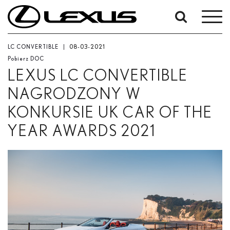
W
okresie
Od
LC CONVERTIBLE
08-03-2021
-
Pobierz DOC
Do
LEXUS LC CONVERTIBLE
Data rozpoczęcia
NAGRODZONY W
KONKURSIE UK CAR OF THE
Zakończ
YEAR AWARDS 2021
Szukaj