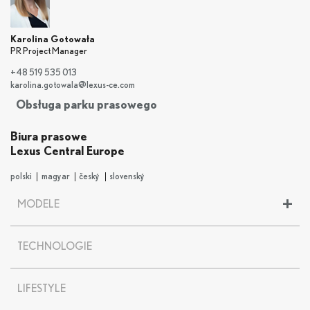
Karolina Gotowała
PR Project Manager
+48 519 535 013
karolina.gotowala@lexus-ce.com
Obsługa parku prasowego
Biura prasowe
Lexus Central Europe
polski
magyar
český
slovenský
+
MODELE
LBX
TECHNOLOGIE
UX
UX 300
e
NX
LIFESTYLE
RX