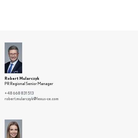
Robert Mularczyk
PR Regional Senior Manager
+48 668 831 513
robert.mularczyk@lexus-ce.com