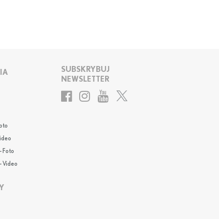
SUBSKRYBUJ
IA
NEWSLETTER
oto
Video
- Foto
- Video
Y