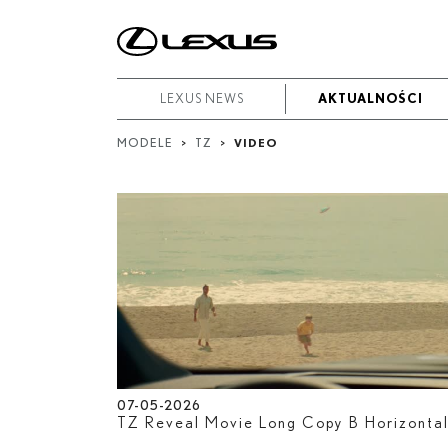
W
okresie
Od
LEXUS NEWS
LEXUS NEWS
AKTUALNOŚCI
AKTUALNOŚCI
-
MODELE
>
TZ
>
VIDEO
Do
Data rozpoczęcia
Zakończ
Szukaj
07-05-2026
TZ Reveal Movie Long Copy B Horizonta