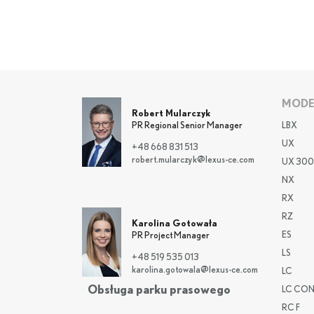
MODE
Robert Mularczyk
LBX
PR Regional Senior Manager
UX
+48 668 831 513
robert.mularczyk@lexus-ce.com
UX 300
NX
RX
RZ
Karolina Gotowała
ES
PR Project Manager
LS
+48 519 535 013
karolina.gotowala@lexus-ce.com
LC
Obsługa parku prasowego
LC CON
RC F