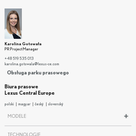
Karolina Gotowała
PR Project Manager
+48 519 535 013
karolina.gotowala@lexus-ce.com
Obsługa parku prasowego
Biura prasowe
Lexus Central Europe
polski
magyar
český
slovenský
+
MODELE
LBX
TECHNOLOGIE