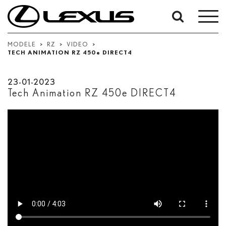
W
okresie
Od
MODELE
>
RZ
>
VIDEO
>
TECH ANIMATION RZ 450
e
DIRECT4
-
Do
23-01-2023
Data rozpoczęcia
Tech Animation RZ 450
e
DIRECT4
Zakończ
Szukaj