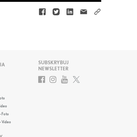
SUBSKRYBUJ
IA
NEWSLETTER
oto
Video
- Foto
- Video