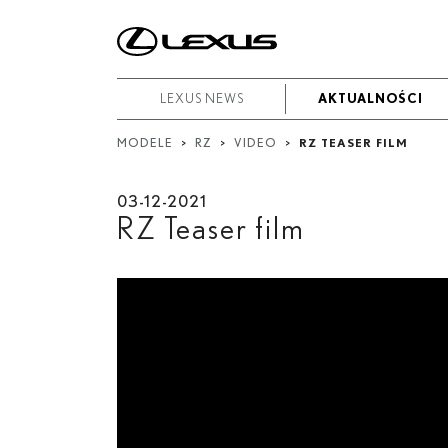
W
okresie
Od
LEXUS NEWS
LEXUS NEWS
AKTUALNOŚCI
AKTUALNOŚCI
-
MODELE
>
RZ
>
VIDEO
>
RZ TEASER FILM
Do
Data rozpoczęcia
03-12-2021
RZ Teaser film
Zakończ
Szukaj