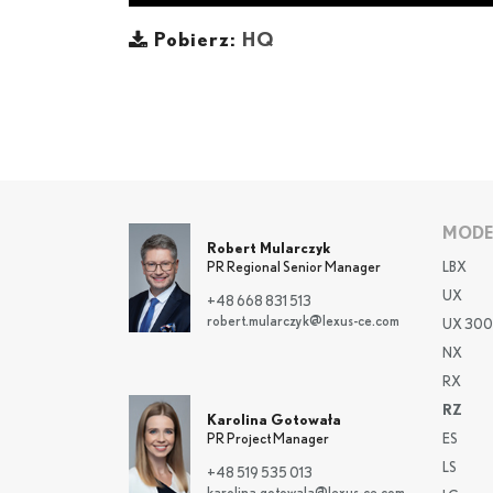
Pobierz:
HQ
MODE
Robert Mularczyk
LBX
PR Regional Senior Manager
UX
+48 668 831 513
robert.mularczyk@lexus-ce.com
UX 300
NX
RX
RZ
Karolina Gotowała
ES
PR Project Manager
LS
+48 519 535 013