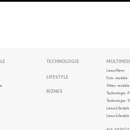
LE
TECHNOLOGIE
MULTIMED
Lexus News
LIFESTYLE
Foto - modele
e
Video - modele
BIZNES
Technologie - F
Technologie - 
Lexus Lifestyle 
Lexus Lifestyle 