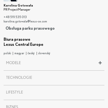
Karolina Gotowała
PR Project Manager
+48 519 535 013
karolina.gotowala@lexus-ce.com
Obsługa parku prasowego
Biura prasowe
Lexus Central Europe
polski
magyar
český
slovenský
+
MODELE
LBX
TECHNOLOGIE
UX
UX 300
e
NX
LIFESTYLE
RX
RZ
BIZNES
ES