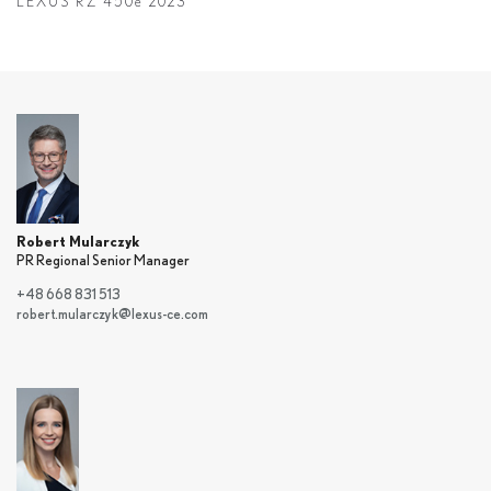
LEXUS RZ 450
e
2023
Robert Mularczyk
PR Regional Senior Manager
+48 668 831 513
robert.mularczyk@lexus-ce.com