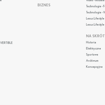
e
Video - modele
BIZNES
Technologie - F
Technologie - 
Lexus Lifestyle 
Lexus Lifestyle 
NA SKRÓT
Historia
VERTIBLE
Elektryczne
Sportowe
Archiwum
Koncepcyjne