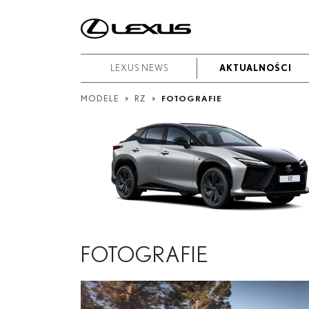
W
okresie
Od
LEXUS NEWS
LEXUS NEWS
AKTUALNOŚCI
AKTUALNOŚCI
-
MODELE
>
RZ
>
FOTOGRAFIE
Do
Data rozpoczęcia
Zakończ
Szukaj
FOTOGRAFIE