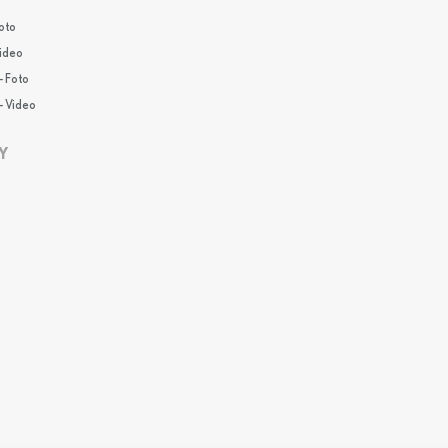
oto
Video
- Foto
- Video
Y