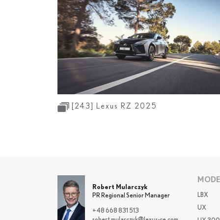
[243]
Lexus RZ 2025
MODE
Robert Mularczyk
LBX
PR Regional Senior Manager
UX
+48 668 831 513
robert.mularczyk@lexus-ce.com