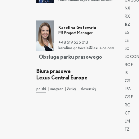
UX 300
NX
RX
RZ
Karolina Gotowała
ES
PR Project Manager
LS
+48 519 535 013
karolina.gotowala@lexus-ce.com
LC
Obsługa parku prasowego
LC CON
RC F
Biura prasowe
IS
Lexus Central Europe
GS
polski
magyar
český
slovenský
LFA
GS F
RC
CT
LM
TZ