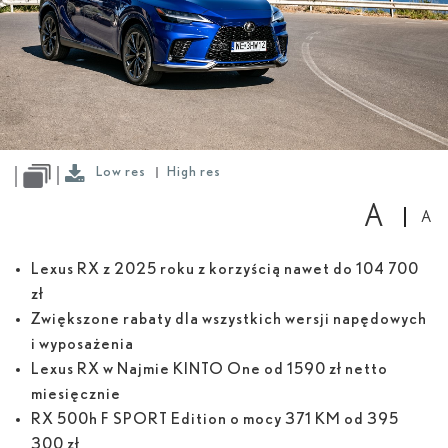
Low
res
High
res
Low res
High res
A
A
Lexus RX z 2025 roku z korzyścią nawet do 104 700
zł
Zwiększone rabaty dla wszystkich wersji napędowych
i wyposażenia
Lexus RX w Najmie KINTO One od 1590 zł netto
miesięcznie
RX 500
h
F SPORT Edition o mocy 371 KM od 395
300 zł