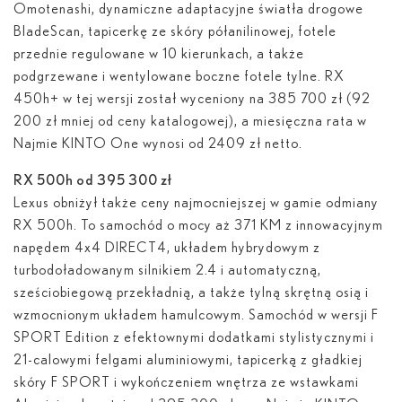
Omotenashi, dynamiczne adaptacyjne światła drogowe
BladeScan, tapicerkę ze skóry półanilinowej, fotele
przednie regulowane w 10 kierunkach, a także
podgrzewane i wentylowane boczne fotele tylne. RX
450
h
+ w tej wersji został wyceniony na 385 700 zł (92
200 zł mniej od ceny katalogowej), a miesięczna rata w
Najmie KINTO One wynosi od 2409 zł netto.
RX 500
h
od 395 300 zł
Lexus obniżył także ceny najmocniejszej w gamie odmiany
RX 500
h
. To samochód o mocy aż 371 KM z innowacyjnym
napędem 4x4 DIRECT4, układem hybrydowym z
turbodoładowanym silnikiem 2.4 i automatyczną,
sześciobiegową przekładnią, a także tylną skrętną osią i
wzmocnionym układem hamulcowym. Samochód w wersji F
SPORT Edition z efektownymi dodatkami stylistycznymi i
21-calowymi felgami aluminiowymi, tapicerką z gładkiej
skóry F SPORT i wykończeniem wnętrza ze wstawkami