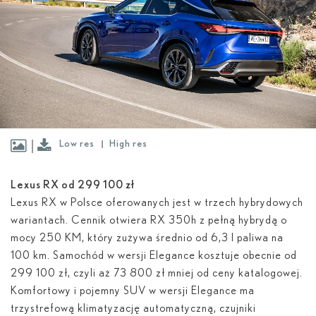
Low res
High res
Lexus RX od 299 100 zł
Lexus RX w Polsce oferowanych jest w trzech hybrydowych
wariantach. Cennik otwiera RX 350
h
z pełną hybrydą o
mocy 250 KM, który zużywa średnio od 6,3 l paliwa na
100 km. Samochód w wersji Elegance kosztuje obecnie od
299 100 zł, czyli aż 73 800 zł mniej od ceny katalogowej.
Komfortowy i pojemny SUV w wersji Elegance ma
trzystrefową klimatyzację automatyczną, czujniki