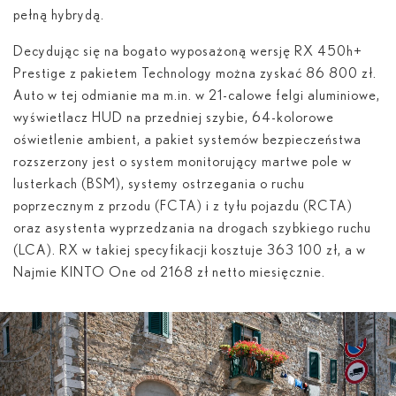
pełną hybrydą.
Decydując się na bogato wyposażoną wersję RX 450
h
+
Prestige z pakietem Technology można zyskać 86 800 zł.
Auto w tej odmianie ma m.in. w 21-calowe felgi aluminiowe,
wyświetlacz HUD na przedniej szybie, 64-kolorowe
oświetlenie ambient, a pakiet systemów bezpieczeństwa
rozszerzony jest o system monitorujący martwe pole w
lusterkach (BSM), systemy ostrzegania o ruchu
poprzecznym z przodu (FCTA) i z tyłu pojazdu (RCTA)
oraz asystenta wyprzedzania na drogach szybkiego ruchu
(LCA). RX w takiej specyfikacji kosztuje 363 100 zł, a w
Najmie KINTO One od 2168 zł netto miesięcznie.