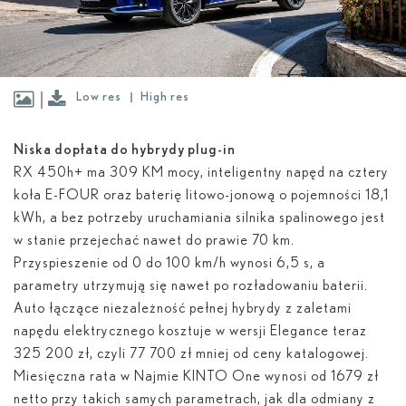
Low res
High res
Niska dopłata do hybrydy plug-in
RX 450
h
+ ma 309 KM mocy, inteligentny napęd na cztery
koła E-FOUR oraz baterię litowo-jonową o pojemności 18,1
kWh, a bez potrzeby uruchamiania silnika spalinowego jest
w stanie przejechać nawet do prawie 70 km.
Przyspieszenie od 0 do 100 km/h wynosi 6,5 s, a
parametry utrzymują się nawet po rozładowaniu baterii.
Auto łączące niezależność pełnej hybrydy z zaletami
napędu elektrycznego kosztuje w wersji Elegance teraz
325 200 zł, czyli 77 700 zł mniej od ceny katalogowej.
Miesięczna rata w Najmie KINTO One wynosi od 1679 zł
netto przy takich samych parametrach, jak dla odmiany z