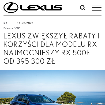
High
High
High
High
High
High
W
res
res
res
res
res
res
okresie
Od
Low
RX
14-07-2025
-
res
Pobierz DOC
Do
High
LEXUS ZWIĘKSZYŁ RABATY I
res
Data rozpoczęcia
KORZYŚCI DLA MODELU RX.
NAJMOCNIESZY RX 500
h
Zakończ
OD 395 300 ZŁ
Low
Szukaj
res
High
res