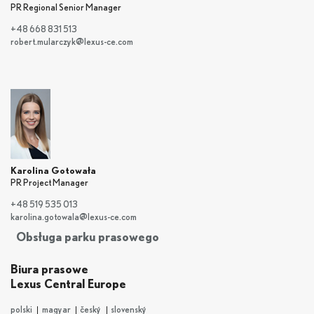
PR Regional Senior Manager
+48 668 831 513
robert.mularczyk@lexus-ce.com
Karolina Gotowała
PR Project Manager
+48 519 535 013
karolina.gotowala@lexus-ce.com
Obsługa parku prasowego
Biura prasowe
Lexus Central Europe
polski
magyar
český
slovenský