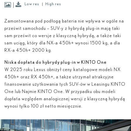
Low res
High res
Zamontowana pod podłogą bateria nie wpływa w ogóle na
prześwit samochodu – SUV-y z hybrydą plug-in mają taki
sam prześwit co wersje z klasyczną hybrydą, a także taki
sam uciąg, który dla NX-a 450
h
+ wynosi 1500 kg, a dla
RX-a 450
h
+ 2000 kg.
Niska dopłata do hybrydy plug-in w KINTO One
W 2025 roku Lexus obniżył ceny katalogowe modeli NX
450
h
+ oraz RX 450
h
+, a także utrzymał atrakcyjne
finansowanie użytkowania tych SUV-ów w Leasingu KINTO
One lub Najmie KINTO One. W przypadku obu modeli
dopłata względem analogicznej wersji z klasyczną hybrydą
wynosi tylko 100 zł netto miesięcznie.