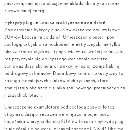
pasażera, zmniejsza obciążenie układu klimatyzacji oraz
zużywa mniej energii.
Hybrydy plug-in Lexusa praktyczne na co dzień
Zastosowanie hybrydy plug-in zwiększa walory użytkowe
SUV-ów Lexusa na co dzień. Umieszczenie baterii pod
podłogą, tak jak w samochodach elektrycznych, nie tylko
obniża środek ciężkości i poprawia właściwości jezdne, ale
też przyczynia się do lepszego wyciszenia wnętrza,
ponieważ duży akumulator trakcyjny lepiej izoluje kabinę
od drogowych hałasów. Dodatkowy komfort akustyczny to
zasługa mocniejszych silników elektrycznych, które
zmniejszają obciążenie silnika spalinowego, pracującego na
niższych obrotach.
Umieszczenie akumulatora pod podłogą pozwoliło też
utrzymać dużą przestrzeń we wnętrzu, a pojemność
bagażnika w przypadku obu SUV-ów Lexusa z hybrydą plug-
in nie różni się od wersji z innymi napędami. NX 450
h
+ ma