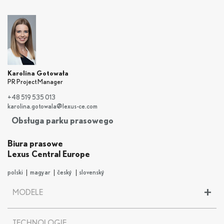
Karolina Gotowała
PR Project Manager
+48 519 535 013
karolina.gotowala@lexus-ce.com
Obsługa parku prasowego
Biura prasowe
Lexus Central Europe
polski
magyar
český
slovenský
+
MODELE
LBX
TECHNOLOGIE