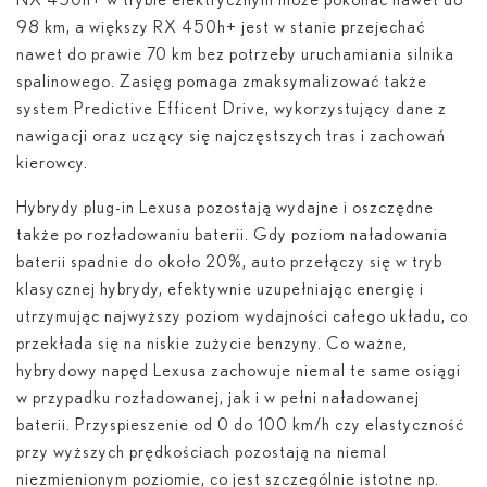
NX 450
h
+ w trybie elektrycznym może pokonać nawet do
98 km, a większy RX 450
h
+ jest w stanie przejechać
nawet do prawie 70 km bez potrzeby uruchamiania silnika
spalinowego. Zasięg pomaga zmaksymalizować także
system Predictive Efficent Drive, wykorzystujący dane z
nawigacji oraz uczący się najczęstszych tras i zachowań
kierowcy.
Hybrydy plug-in Lexusa pozostają wydajne i oszczędne
także po rozładowaniu baterii. Gdy poziom naładowania
baterii spadnie do około 20%, auto przełączy się w tryb
klasycznej hybrydy, efektywnie uzupełniając energię i
utrzymując najwyższy poziom wydajności całego układu, co
przekłada się na niskie zużycie benzyny. Co ważne,
hybrydowy napęd Lexusa zachowuje niemal te same osiągi
w przypadku rozładowanej, jak i w pełni naładowanej
baterii. Przyspieszenie od 0 do 100 km/h czy elastyczność
przy wyższych prędkościach pozostają na niemal
niezmienionym poziomie, co jest szczególnie istotne np.