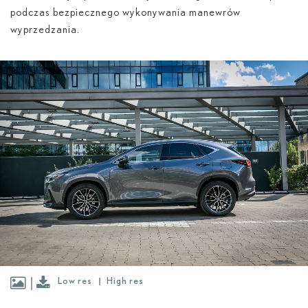
podczas bezpiecznego wykonywania manewrów
wyprzedzania.
Low res
High res