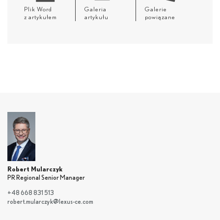
Plik Word
Galeria
Galerie
z artykułem
artykułu
powiązane
Robert Mularczyk
PR Regional Senior Manager
+48 668 831 513
robert.mularczyk@lexus-ce.com