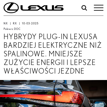
High
High
High
High
High
High
W
res
res
res
res
res
res
okresie
Od
Low
NX
RX
10-03-2025
-
res
Pobierz DOC
Do
High
HYBRYDY PLUG-IN LEXUSA
res
Data rozpoczęcia
BARDZIEJ ELEKTRYCZNE NIŻ
SPALINOWE. MNIEJSZE
Zakończ
ZUŻYCIE ENERGII I LEPSZE
Low
WŁAŚCIWOŚCI JEZDNE
Szukaj
res
High
res