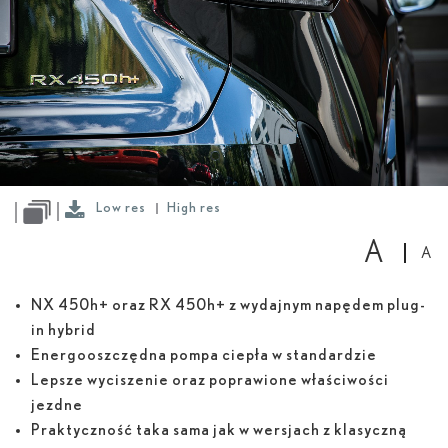
Low
res
High
res
Low res
High res
A
A
NX 450
h
+ oraz RX 450
h
+ z wydajnym napędem plug-
in hybrid
Energooszczędna pompa ciepła w standardzie
Lepsze wyciszenie oraz poprawione właściwości
jezdne
Praktyczność taka sama jak w wersjach z klasyczną