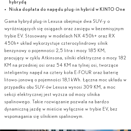
hybrydą
Niska dopłata do napędu plug-in hybrid w KINTO One
Gama hybryd plug-in Lexusa obejmuje dwa SUV-y o
wyróżniających się osiągach oraz zasięgu w bezemisyjnym
trybie EV. Stosowany w modelach NX 450
h
+ oraz RX
450
h
+ układ wykorzystuje czterocylindrowy silnik
benzynowy o pojemności 2,5 litra i mocy 185 KM,
pracujący w cyklu Atkinsona, silniki elektryczne o mocy 182
KM na przedniej osi oraz 54 KM na tylnej osi, tworzące
inteligentny napęd na cztery koła E-FOUR oraz baterię
litowo-jonową o pojemności 18,1 kWh. Łączna moc układu w
przypadku obu SUV-ów Lexusa wynosi 309 KM, a moc
sekcji elektrycznej jest wyższa od mocy silnika
spalinowego. Takie rozwiązanie pozwala na bardzo
dynamiczną jazdę w mieście wyłącznie w trybie EV, bez
wspomagania się silnikiem spalinowym.