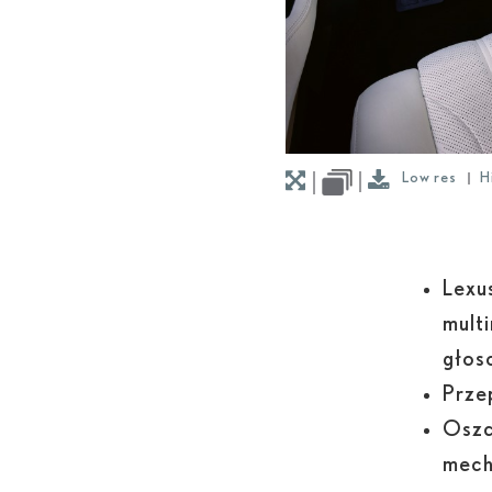
Low res
H
Lexu
mult
głos
Prze
Oszc
mech