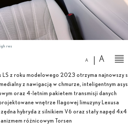
igh res
A
A
s LS z roku modelowego 2023 otrzyma najnowszy 
imedialny z nawigacją w chmurze, inteligentnym asy
owym oraz 4-letnim pakietem transmisji danych
projektowane wnętrze flagowej limuzyny Lexusa
zędna hybryda z silnikiem V6 oraz stały napęd 4x4
anizmem różnicowym Torsen