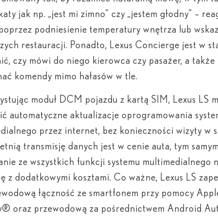
aty jak np. „jest mi zimno” czy „jestem głodny” – rea
 poprzez podniesienie temperatury wnętrza lub wska
szych restauracji. Ponadto, Lexus Concierge jest w st
ić, czy mówi do niego kierowca czy pasażer, a także
nać komendy mimo hałasów w tle.
ystując moduł DCM pojazdu z kartą SIM, Lexus LS 
ić automatyczne aktualizacje oprogramowania syst
dialnego przez internet, bez konieczności wizyty w s
etnią transmisję danych jest w cenie auta, tym samy
anie ze wszystkich funkcji systemu multimedialnego n
ię z dodatkowymi kosztami. Co ważne, Lexus LS zap
ewodową łączność ze smartfonem przy pomocy Appl
y® oraz przewodową za pośrednictwem Android Au