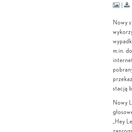
Nowy sy
wykorzy
wypadka
m.in. d
interne
pobrany
przekaz
stacją 
Nowy LS
głosow
„Hey Le
zaprogr