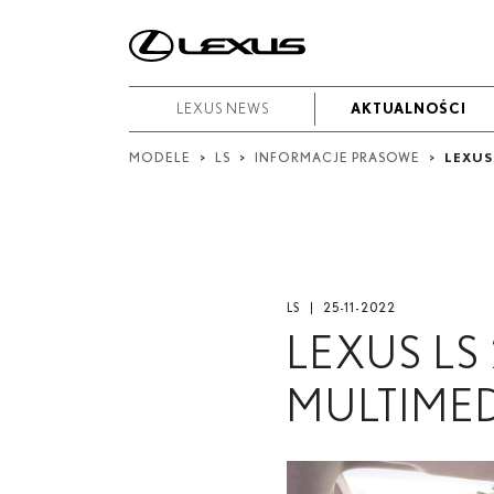
High
res
W
okresie
+
Od
LEXUS NEWS
LEXUS NEWS
AKTUALNOŚCI
AKTUALNOŚCI
-
Low
MODELE
>
LS
>
INFORMACJE PRASOWE
>
LEXUS
Do
res
High
Data rozpoczęcia
res
Zakończ
+
LS
25-11-2022
Szukaj
LEXUS L
Low
res
MULTIME
High
res