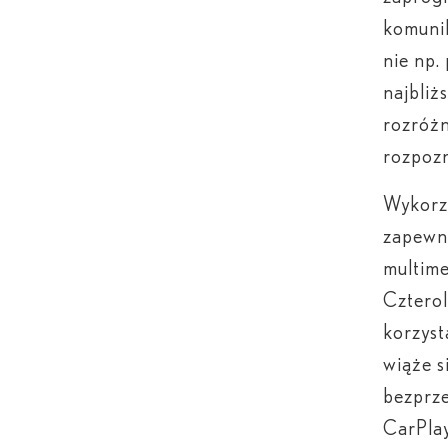
komunik
nie np.
najbliż
rozróżn
rozpoz
Wykorz
zapewn
multime
Czterol
korzyst
wiąże s
bezprz
CarPla