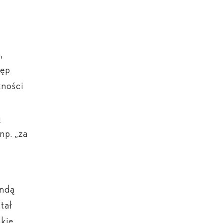
,
tęp
zności
ą
np. „za
a
endą
tał
kie