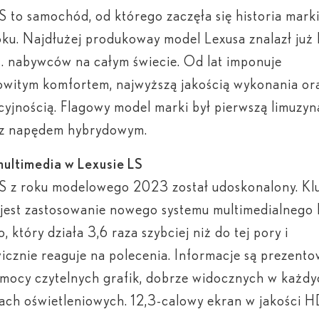
S to samochód, od którego zaczęła się historia mark
ku. Najdłużej produkoway model Lexusa znalazł już 
. nabywców na całym świecie. Od lat imponuje
witym komfortem, najwyższą jakością wykonania or
yjnością. Flagowy model marki był pierwszą limuzyn
 z napędem hybrydowym.
ultimedia w Lexusie LS
LS z roku modelowego 2023 został udoskonalony. K
jest zastosowanie nowego systemu multimedialnego 
o, który działa 3,6 raza szybciej niż do tej pory i
icznie reaguje na polecenia. Informacje są prezent
mocy czytelnych grafik, dobrze widocznych w każdy
ch oświetleniowych. 12,3-calowy ekran w jakości H