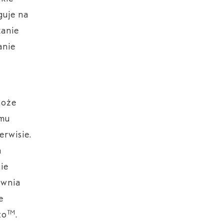
guje na
zanie
anie
może
emu
erwisie.
m
ie
ewnia
e
to™.