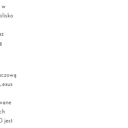
i w
blisko
az
ą
luczową
Lexus
owane
ch
D jest