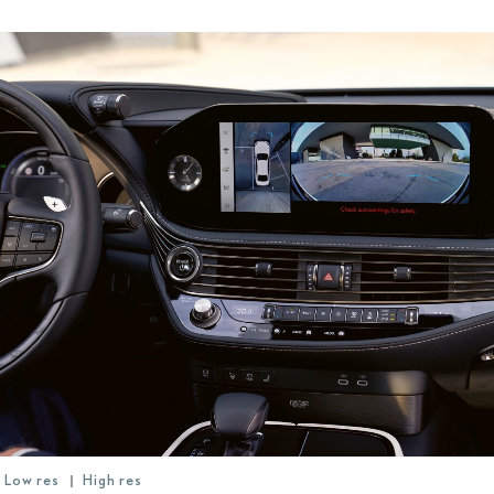
Low res
High res