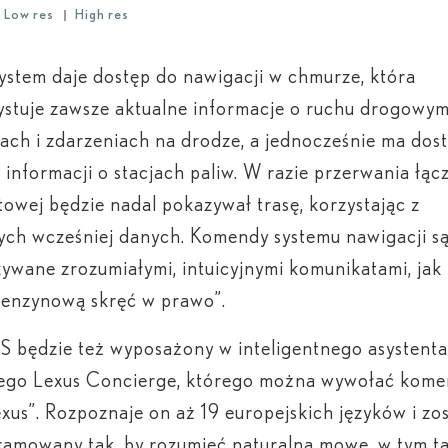
Low res
High res
stem daje dostęp do nawigacji w chmurze, która
stuje zawsze aktualne informacje o ruchu drogowym
ch i zdarzeniach na drodze, a jednocześnie ma dos
o informacji o stacjach paliw. W razie przerwania łąc
towej będzie nadal pokazywał trasę, korzystając z
ch wcześniej danych. Komendy systemu nawigacji s
ywane zrozumiałymi, intuicyjnymi komunikatami, jak 
benzynową skręć w prawo”.
 będzie też wyposażony w inteligentnego asystent
ego Lexus Concierge, którego można wywołać kom
xus”. Rozpoznaje on aż 19 europejskich języków i zos
amowany tak, by rozumieć naturalną mowę, w tym ta