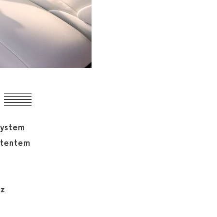
system
stentem
 z