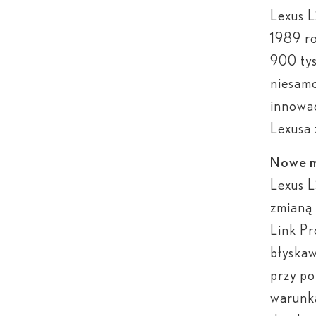
Lexus L
1989 ro
900 tys
niesamo
innowac
Lexusa
Nowe m
Lexus 
zmianą 
Link Pr
błyskaw
przy po
warunka