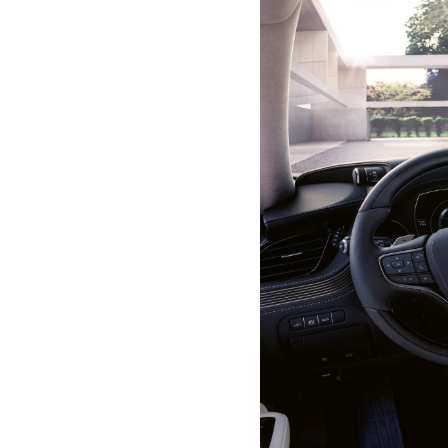
+
Low
res
High
res
+
Low
res
High
res