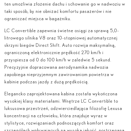
ten umożliwia złożenie dachu i schowanie go w nadwoziu w
taki sposób, by nie obniżać komfortu pasażerów i nie
ograniczać miejsca w bagażniku.
LC Convertible zapewnia świetne osiągi za sprawą 5,0-
litrowego silnika V8 oraz 10-stopniowej automatycznej
skrzyni biegów Direct Shift. Auto rozwija maksymalną,
ograniczoną elektronicznie prędkość 270 km/h i
przyspiesza od 0 do 100 km/h w zaledwie 5 sekund.
Precyzyjnie dopracowana aerodynamika nadwozia
zapobiega nieprzyjemnym zawirowaniom powietrza w
kabinie podczas jazdy z dużą prędkością.
Elegancko zaprojektowana kabina została wykończona
wysokiej klasy materiałami. Wnętrze LC Convertible to
luksusowa przestrzeń, odzwierciedlająca filozofię Lexusa
koncentracji na człowieku, która znajduje wyraz w
stylistyce, rozwiązaniach podnoszących komfort oraz
szczegółach wpływających na wysoką jakość, postrzeganą