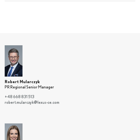
Robert Mularczyk
PR Regional Senior Manager
+48 668 831 513
robert.mularczyk@lexus-ce.com