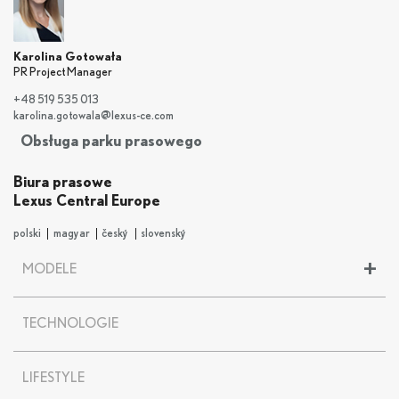
Karolina Gotowała
PR Project Manager
+48 519 535 013
karolina.gotowala@lexus-ce.com
Obsługa parku prasowego
Biura prasowe
Lexus Central Europe
polski
magyar
český
slovenský
+
MODELE
LBX
TECHNOLOGIE
UX
UX 300
e
NX
LIFESTYLE
RX