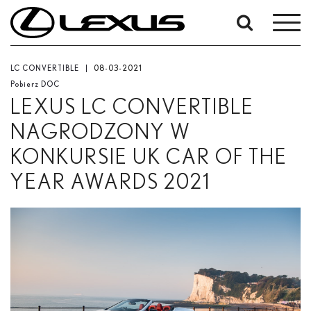
W
okresie
Od
LC CONVERTIBLE
08-03-2021
-
Pobierz DOC
Do
LEXUS LC CONVERTIBLE
Data rozpoczęcia
NAGRODZONY W
KONKURSIE UK CAR OF THE
Zakończ
YEAR AWARDS 2021
Szukaj