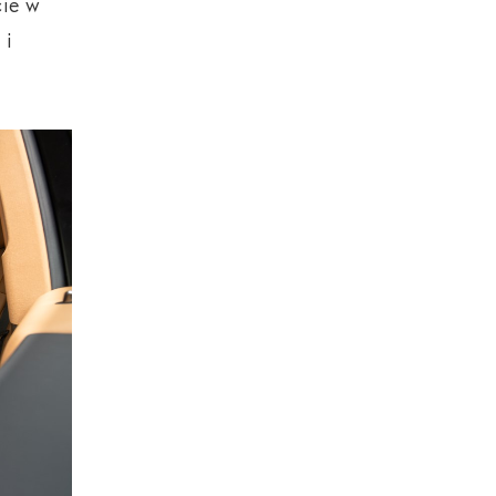
cie w
 i