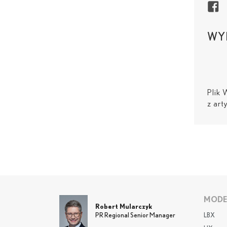
WYB
Plik
z art
MODE
Robert Mularczyk
LBX
PR Regional Senior Manager