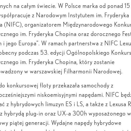
lnych na całym świecie. W Polsce marka od ponad 15 
współpracuje z Narodowym Instytutem im. Fryderyka
a (NIFC), organizatorem Międzynarodowego Konku
ycznego im. Fryderyka Chopina oraz dorocznego Fes
 i jego Europa”. W ramach partnerstwa z NIFC Lex
obecny podczas 53. edycji Ogólnopolskiego Konkur
ycznego im. Fryderyka Chopina, który zostanie
owadzony w warszawskiej Filharmonii Narodowej.
o konkursowej floty przekazała samochody z
cześniejszymi niskoemisyjnymi napędami. NIFC będ
ać z hybrydowych limuzyn ES i LS, a także z Lexusa 
 z hybrydą plug-in oraz UX-a 300
h
wyposażonego w
wy piątej generacji. Wydajne napędy hybrydowe