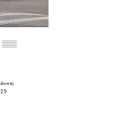
odowej
025