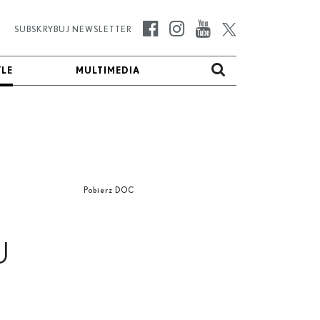
SUBSKRYBUJ NEWSLETTER
YLE
YLE
MULTIMEDIA
MULTIMEDIA
Pobierz DOC
U