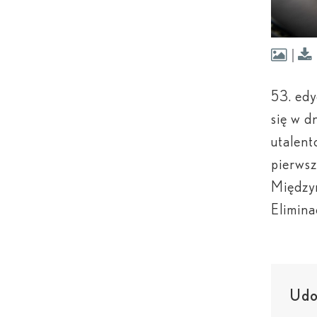
53. ed
się w d
utalent
pierwsz
Między
Elimina
Udos