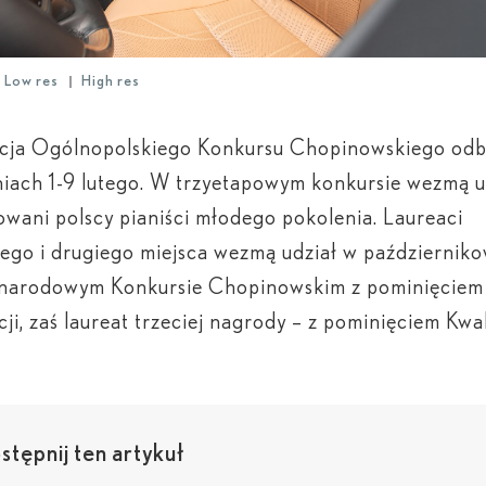
Low res
High res
ycja Ogólnopolskiego Konkursu Chopinowskiego odb
niach 1-9 lutego. W trzyetapowym konkursie wezmą u
owani polscy pianiści młodego pokolenia. Laureaci
ego i drugiego miejsca wezmą udział w październik
narodowym Konkursie Chopinowskim z pominięciem
cji, zaś laureat trzeciej nagrody – z pominięciem Kwali
tępnij ten artykuł