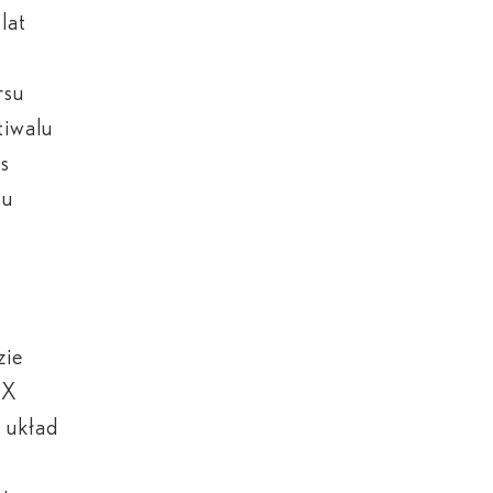
lat
rsu
tiwalu
us
su
zie
RX
 układ