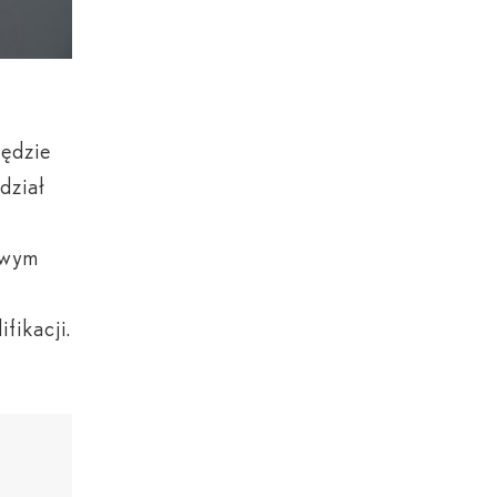
ędzie
dział
owym
fikacji.