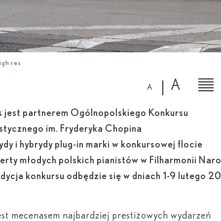
igh res
A
A
s jest partnerem Ogólnopolskiego Konkursu
istycznego im. Fryderyka Chopina
dy i hybrydy plug-in marki w konkursowej flocie
erty młodych polskich pianistów w Filharmonii Nar
edycja konkursu odbędzie się w dniach 1-9 lutego 2
est mecenasem najbardziej prestiżowych wydarzeń