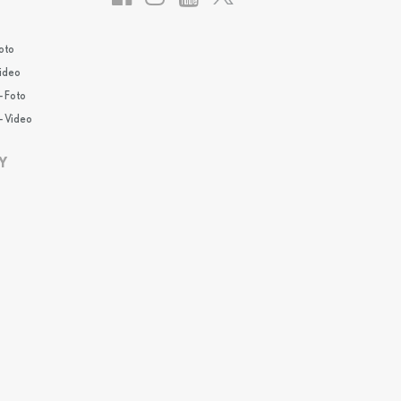
oto
Video
- Foto
- Video
Y