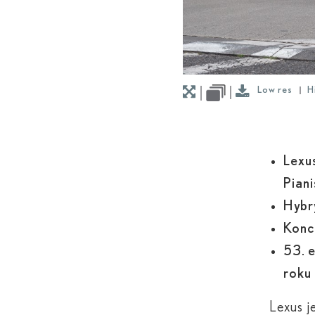
Low res
H
Lexu
Pian
Hybry
Konc
53. 
roku
Lexus j