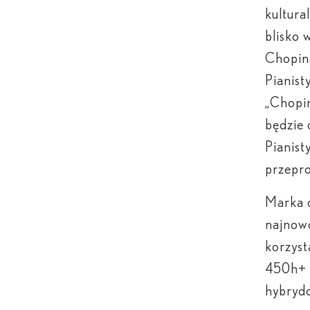
kultura
blisko 
Chopin
Pianist
„Chopin
będzie 
Pianist
przepr
Marka d
najnowo
korzyst
450
h
+
hybrydo