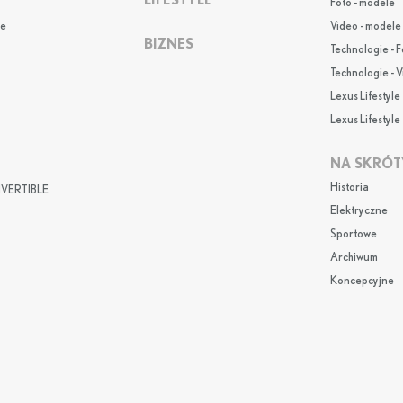
LIFESTYLE
Foto - modele
e
Video - modele
BIZNES
Technologie - F
Technologie - 
Lexus Lifestyle 
Lexus Lifestyle 
NA SKRÓT
Historia
VERTIBLE
Elektryczne
Sportowe
Archiwum
Koncepcyjne