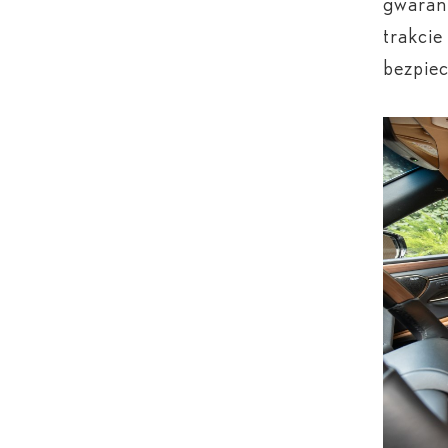
gwarant
trakcie
bezpie