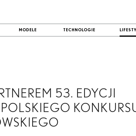
MODELE
MODELE
TECHNOLOGIE
TECHNOLOGIE
LIFEST
LIFEST
RTNEREM 53. EDYCJI
POLSKIEGO KONKURS
OWSKIEGO