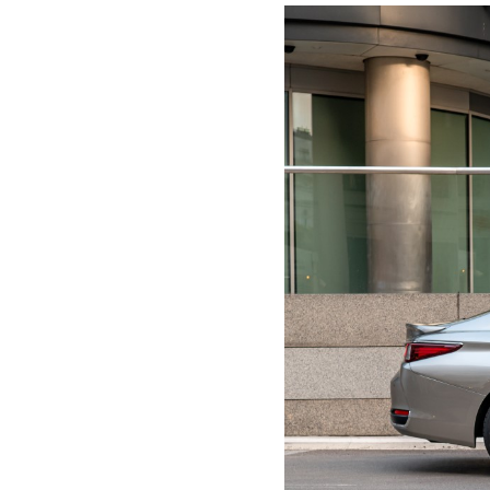
+
Low
res
High
res
+
Low
res
High
res