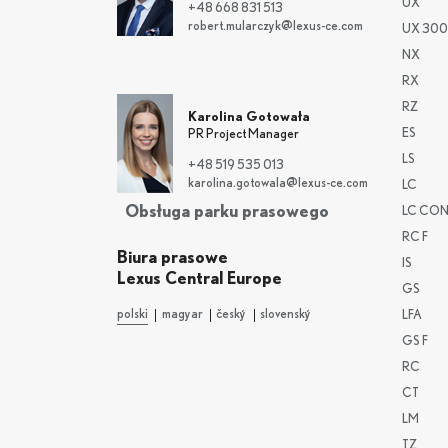
UX
+48 668 831 513
robert.mularczyk@lexus-ce.com
UX 300
NX
RX
RZ
Karolina Gotowała
ES
PR Project Manager
LS
+48 519 535 013
karolina.gotowala@lexus-ce.com
LC
Obsługa parku prasowego
LC CON
RC F
Biura prasowe
IS
Lexus Central Europe
GS
polski
magyar
český
slovenský
LFA
GS F
RC
CT
LM
TZ