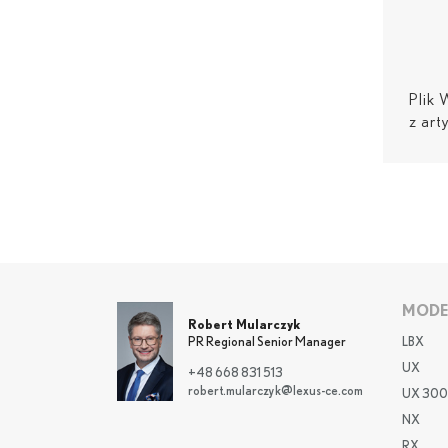
Plik
z art
MODE
Robert Mularczyk
LBX
PR Regional Senior Manager
UX
+48 668 831 513
robert.mularczyk@lexus-ce.com
UX 300
NX
RX