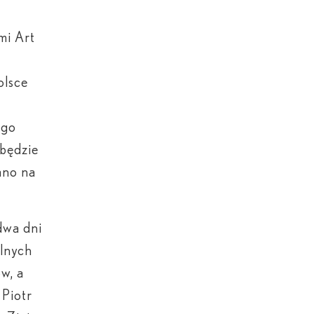
mi Art
olsce
ego
będzie
ano na
dwa dni
alnych
w, a
 Piotr