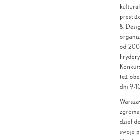
kultura
prestiż
& Desig
organiz
od 200
Fryder
Konkur
też obe
dni 9-1
Warszaw
zgromad
dzieł d
swoje p