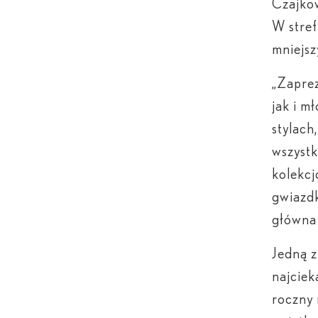
Czajkow
W stref
mniejsz
„Zapre
jak i m
stylach
wszystk
kolekcj
gwiazd
główna 
Jedną z
najciek
roczny