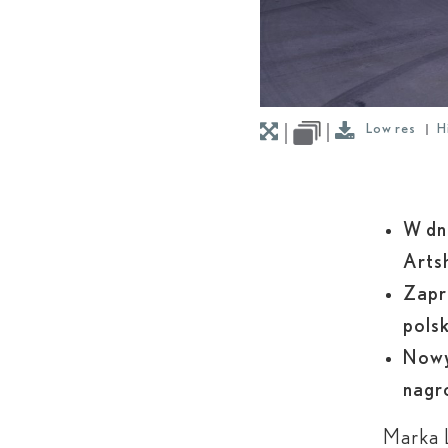
Low res
H
W dn
Arts
Zapr
pols
Nowy
nagr
Marka L