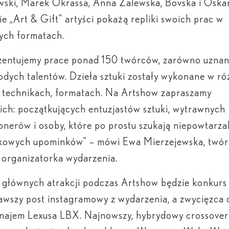
ski, Marek Okrassa, Anna Zalewska, Bovska i Oskar
ie „Art & Gift” artyści pokażą repliki swoich prac w
ych formatach.
zentujemy prace ponad 150 twórców, zarówno uznan
łodych talentów. Dzieła sztuki zostały wykonane w r
, technikach, formatach. Na Artshow zapraszamy
ich: początkujących entuzjastów sztuki, wytrawnych
onerów i osoby, które po prostu szukają niepowtarza
kowych upominków” – mówi Ewa Mierzejewska, twórc
organizatorka wydarzenia.
 głównych atrakcji podczas Artshow będzie konkurs
awszy post instagramowy z wydarzenia, a zwycięzca
 najem Lexusa LBX. Najnowszy, hybrydowy crossover