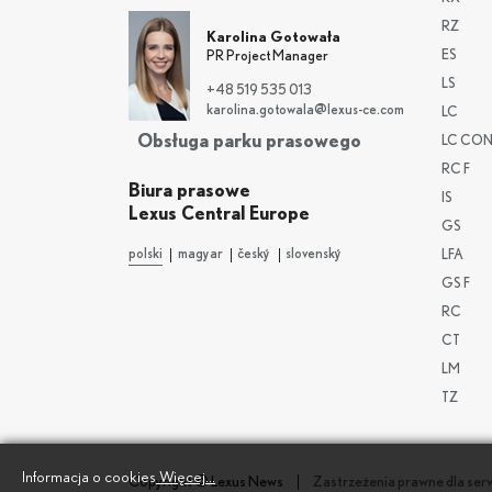
RZ
Karolina Gotowała
ES
PR Project Manager
LS
+48 519 535 013
karolina.gotowala@lexus-ce.com
LC
Obsługa parku prasowego
LC CON
RC F
Biura prasowe
IS
Lexus Central Europe
GS
polski
magyar
český
slovenský
LFA
GS F
RC
CT
LM
TZ
Informacja o cookies
Więcej...
Copyright © Lexus News
Zastrzeżenia prawne dla ser