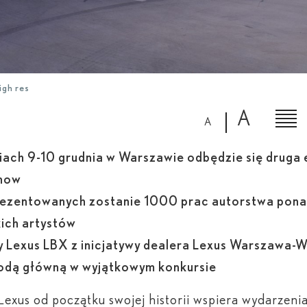
igh res
A
A
iach 9-10 grudnia w Warszawie odbędzie się druga 
how
ezentowanych zostanie 1000 prac autorstwa pon
kich artystów
 Lexus LBX z inicjatywy dealera Lexus Warszawa-W
odą główną w wyjątkowym konkursie
exus od początku swojej historii wspiera wydarzeni