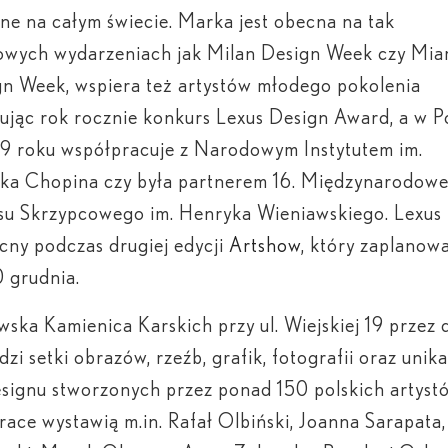
lne na całym świecie. Marka jest obecna na tak
owych wydarzeniach jak Milan Design Week czy Mia
n Week, wspiera też artystów młodego pokolenia
ując rok rocznie konkurs Lexus Design Award, a w P
9 roku współpracuje z Narodowym Instytutem im.
yka Chopina czy była partnerem 16. Międzynarodow
su Skrzypcowego im. Henryka Wieniawskiego. Lexus 
cny podczas drugiej edycji
Artshow
, który zaplanow
0 grudnia.
ska Kamienica Karskich przy ul. Wiejskiej 19 przez 
zi setki obrazów, rzeźb, grafik, fotografii oraz unik
esignu stworzonych przez ponad 150 polskich artystó
race wystawią m.in. Rafał Olbiński, Joanna Sarapata,