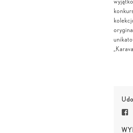
wyjątk
konkurs
kolekcj
orygina
unikato
„Karava
Udos
WYB