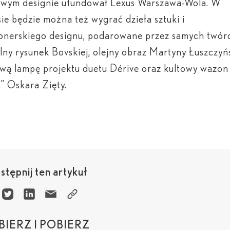
owym designie ufundował Lexus Warszawa-Wola. W
ie będzie można też wygrać dzieła sztuki i
onerskiego designu, podarowane przez samych twór
lny rysunek Bovskiej, olejny obraz Martyny Łuszczyńs
wą lampę projektu duetu Dérive oraz kultowy wazon
” Oskara Zięty.
tępnij ten artykuł
IERZ I POBIERZ