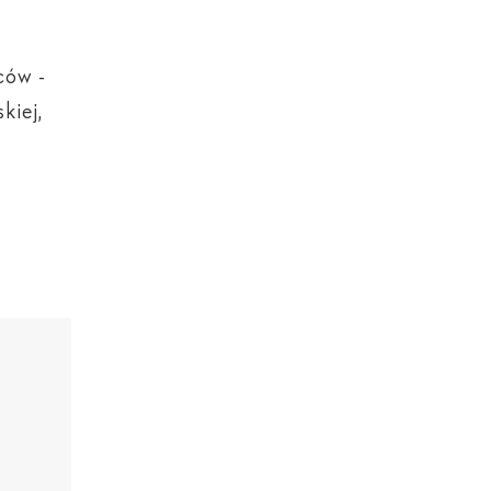
ców -
kiej,