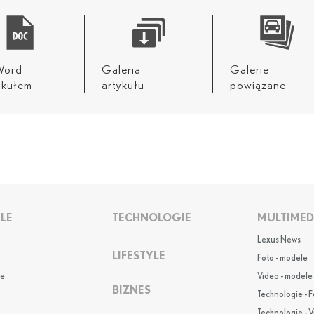
 Word
Galeria
Galerie
ykułem
artykułu
powiązane
LE
TECHNOLOGIE
MULTIMED
Lexus News
LIFESTYLE
Foto - modele
e
Video - modele
BIZNES
Technologie - F
Technologie - 