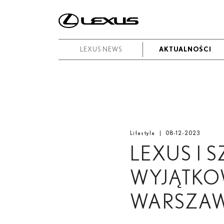
zaznaczone
High
W
res
Pobierz
okresie
wszystkie
Od
LEXUS NEWS
LEXUS NEWS
AKTUALNOŚCI
AKTUALNOŚCI
-
Do
+
Data rozpoczęcia
Low
Zakończ
res
Lifestyle
08-12-2023
High
LEXUS I
Szukaj
res
WYJĄTKO
WARSZAW