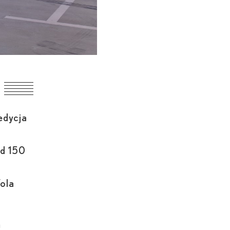
edycja
ad 150
ola
a