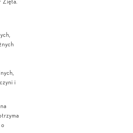
 Zięta.
ych,
óżnych
lnych,
zyni i
 na
 otrzyma
 o