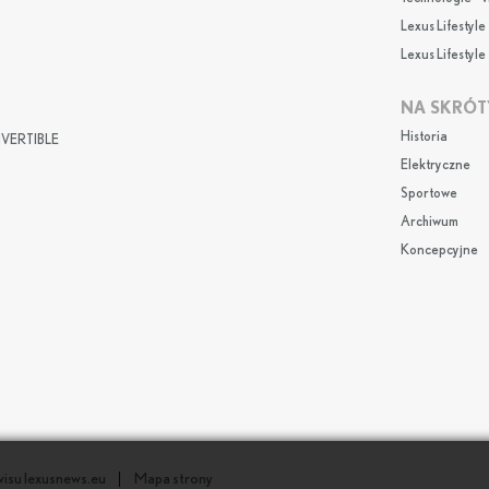
Lexus Lifestyle 
Lexus Lifestyle 
NA SKRÓT
Historia
VERTIBLE
Elektryczne
Sportowe
Archiwum
Koncepcyjne
wisu lexusnews.eu
Mapa strony