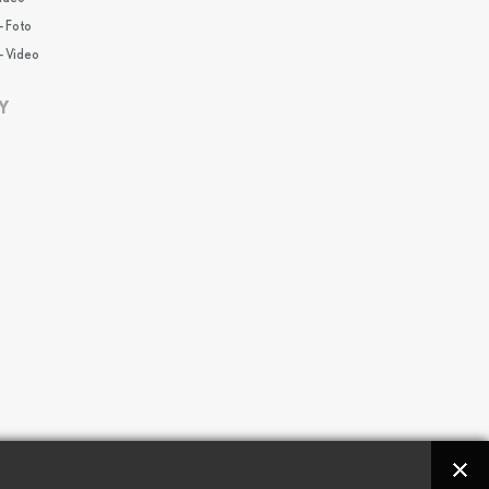
- Foto
- Video
Y