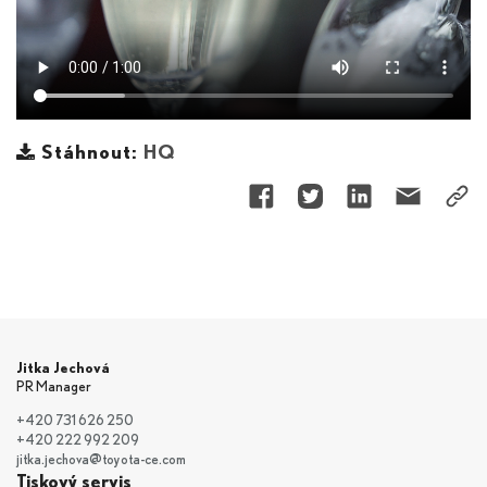
Stáhnout:
HQ
Jitka Jechová
PR Manager
+420 731 626 250
+420 222 992 209
jitka.jechova@toyota-ce.com
Tiskový servis