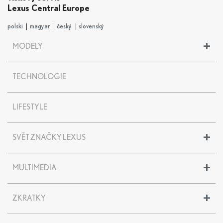
Lexus Central Europe
polski
magyar
český
slovenský
+
MODELY
LBX
TECHNOLOGIE
UX
UX 300e
NX
LIFESTYLE
RX
RZ
+
SVĚT ZNAČKY LEXUS
ES
LS
Historie značky Lexus
LC
+
MULTIMEDIA
30 let značky Lexus
LC CONVERTIBLE
Lexus centra
RC F
Modely
Encyklopedie
+
ZKRATKY
LM
Akce
TZ
Ambasadoři
Elektrické