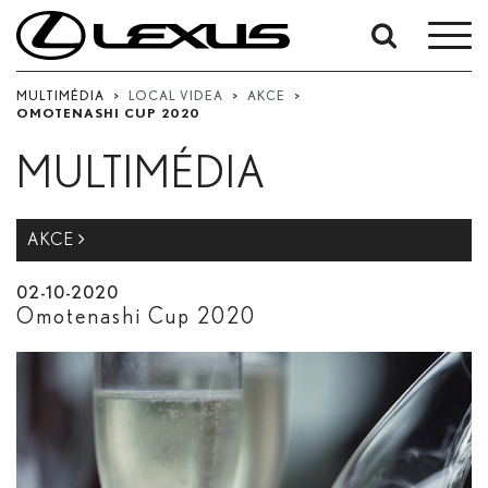
Vyhledávání
podle
MULTIMÉDIA
>
LOCAL VIDEA
>
AKCE
>
OMOTENASHI CUP 2020
data:
Počáteční datum
MULTIMÉDIA
Datum ukončení
AKCE
Hledat
02-10-2020
Omotenashi Cup 2020