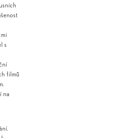
xusních
ušenost
tmi
l s
ční
ch filmů
m.
í na
ání.