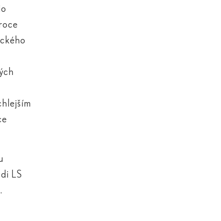
io
 roce
deckého
kých
chlejším
ce
u
odi LS
.