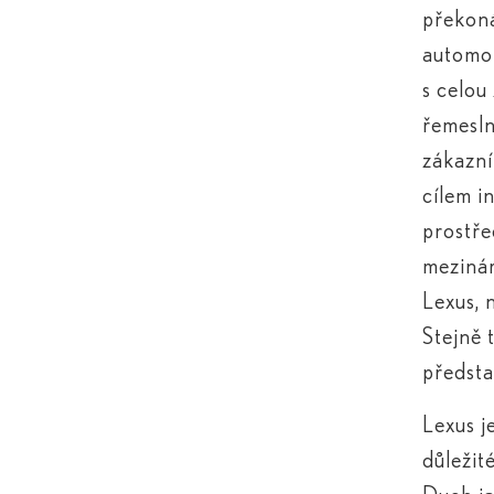
překoná
automob
s celou
řemesln
zákazní
cílem i
prostře
mezinár
Lexus, 
Stejně 
předsta
Lexus j
důležit