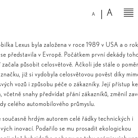
A
A
ilka Lexus byla založena v roce 1989 v USA a o ro
 se představila v Evropě. Počátkem první dekády toh
etí začala působit celosvětově. Ačkoli jde stále o pomě
značku, již si vydobyla celosvětovou pověst díky mi
 svých vozů i způsobu péče o zákazníky. Její přístup k
, včetně snahy předvídat přání zákazníků, změnil za
dy celého automobilového průmyslu.
e současně hrdým autorem celé řádky technických i
vých inovací. Podařilo se mu prosadit ekologickou