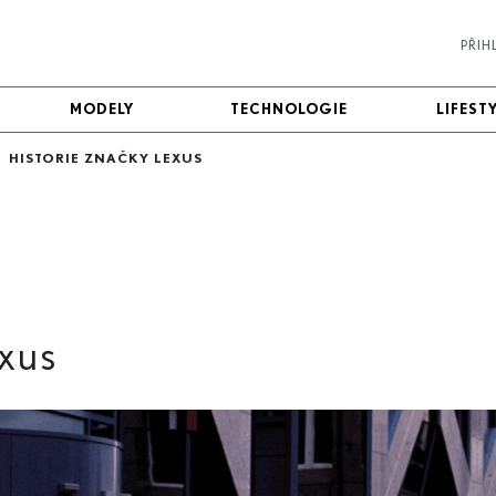
PŘIH
MODELY
MODELY
TECHNOLOGIE
TECHNOLOGIE
LIFEST
LIFEST
>
HISTORIE ZNAČKY LEXUS
exus