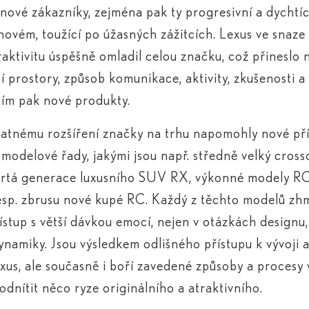
nové zákazníky, zejména pak ty progresivní a dychtíc
ovém, toužící po úžasných zážitcích. Lexus ve snaze 
traktivitu úspěšně omladil celou značku, což přineslo 
í prostory, způsob komunikace, aktivity, zkušenosti a
ím pak nové produkty.
atnému rozšíření značky na trhu napomohly nové pří
 modelové řady, jakými jsou např. středně velký cross
vrtá generace luxusního SUV RX, výkonné modely RC
esp. zbrusu nové kupé RC. Každý z těchto modelů zh
ístup s větší dávkou emocí, nejen v otázkách designu, 
dynamiky. Jsou výsledkem odlišného přístupu k vývoji 
xus, ale současně i boří zavedené způsoby a procesy 
odnítit něco ryze originálního a atraktivního.