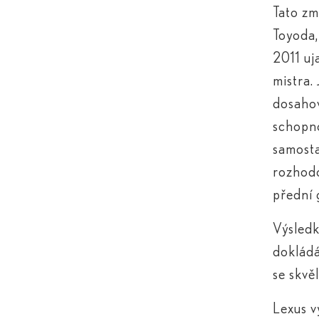
Tato zm
Toyoda,
2011 uj
mistra.
dosahov
schopno
samosta
rozhodo
přední 
Výsledk
dokládá
se skvě
Lexus v