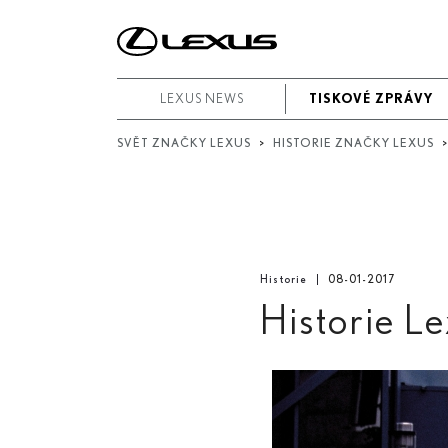
Videa
Vyhledávání
podle
LEXUS NEWS
LEXUS NEWS
TISKOVÉ ZPRÁVY
TISKOVÉ ZPRÁVY
data:
SVĚT ZNAČKY LEXUS
>
HISTORIE ZNAČKY LEXUS
Počáteční datum
Datum ukončení
Hledat
Historie
08-01-2017
Historie L