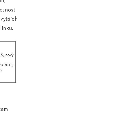
ob,
řesnost
jvyšších
linku.
azem