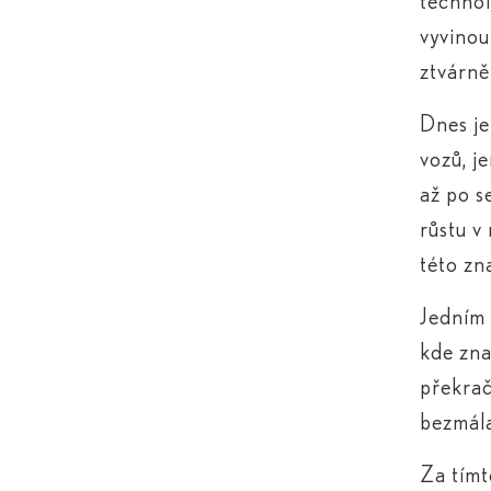
technol
vyvinou
ztvárně
Dnes je
vozů, j
až po s
růstu v
této zn
Jedním 
kde zna
překrač
bezmála
Za tímt