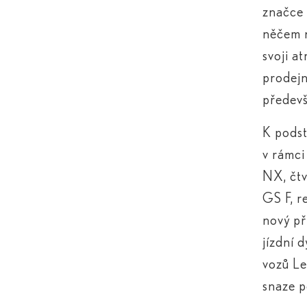
značce 
něčem n
svoji a
prodejn
předevš
K podst
v rámci
NX, čt
GS F, r
nový př
jízdní 
vozů Le
snaze p