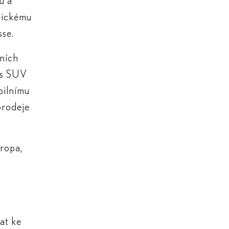
ů a
stickému
sse.
sních
řes SUV
bilnímu
prodeje
vropa,
t
at ke