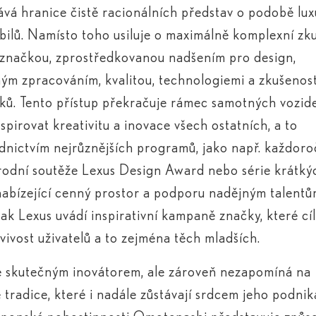
vá hranice čistě racionálních představ o podobě lu
ilů. Namísto toho usiluje o maximálně komplexní zk
 značkou, zprostředkovanou nadšením pro design,
ým zpracováním, kvalitou, technologiemi a zkušenos
ků. Tento přístup překračuje rámec samotných vozide
nspirovat kreativitu a inovace všech ostatních, a to
dnictvím nejrůznějších programů, jako např. každoro
odní soutěže Lexus Design Award nebo série krátký
nabízející cenný prostor a podporu nadějným talentů
tak Lexus uvádí inspirativní kampaně značky, které cíl
vivost uživatelů a to zejména těch mladších.
e skutečným inovátorem, ale zároveň nezapomíná na
é tradice, které i nadále zůstávají srdcem jeho podnik