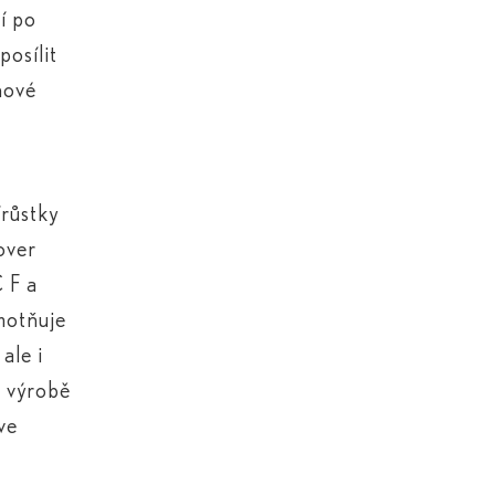
í po
posílit
nové
růstky
over
 F a
motňuje
ale i
a výrobě
ve