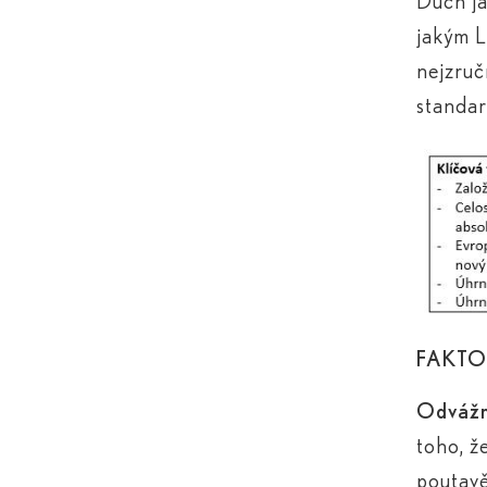
Duch ja
jakým L
nejzruč
standar
FAKTO
Odvážný
toho, ž
poutavě