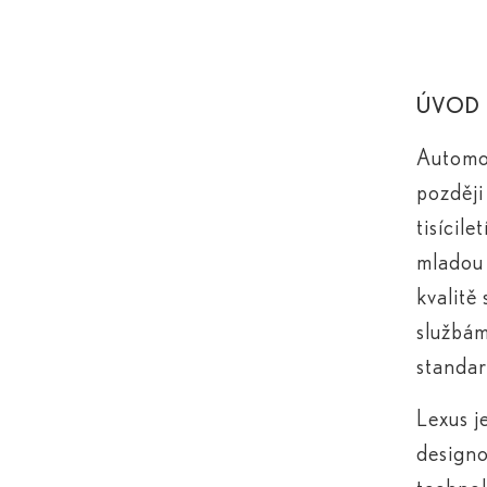
ÚVOD
Automob
později
tisícil
mladou 
kvalitě
službám
standar
Lexus j
designo