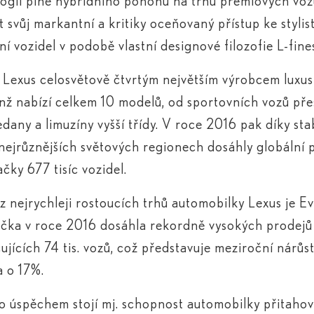
ogii plně hybridního pohonu na trhu prémiových voz
t svůj markantní a kritiky oceňovaný přístup ke styli
ní vozidel v podobě vlastní designové filozofie L-fine
 Lexus celosvětově čtvrtým největším výrobcem luxu
enž nabízí celkem 10 modelů, od sportovních vozů p
edany a limuzíny vyšší třídy. V roce 2016 pak díky sta
 nejrůznějších světových regionech dosáhly globální 
ačky 677 tisíc vozidel.
z nejrychleji rostoucích trhů automobilky Lexus je E
čka v roce 2016 dosáhla rekordně vysokých prodejů
ujících 74 tis. vozů, což představuje meziroční nárůs
 o 17%.
o úspěchem stojí mj. schopnost automobilky přitahov