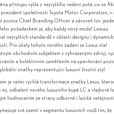
ěna přístupu vyšla z nejvyššího vedení poté, co se Ak
 prezident společnosti Toyota Motor Corporation, v
al pozice Chief Branding Officer a zároveň tzv. jez
 Jeho požadavkem je, aby každý nový model Lexusu
al nejvyšších standardů v oblasti designu i dynamic
stí. Pro účely tohoto nového zadání se Lexus stal
tným obchodním subjektem s vyhrazenými zdroji, ry
váním a kolektivním zaměřením na upevňování pozi
globální značky reprezentující luxusní životní styl.
em je velmi rychlá transformace značky Lexus, ktero
 mj. odhalení nového luxusního kupé LC a vlajkové l
lým hodnocením ze strany odborné i laické veřejnosti
ymezuje své území v segmentu luxusních vozů tím, že