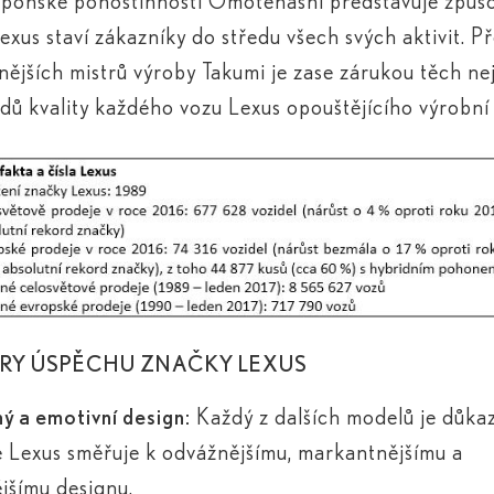
ponské pohostinnosti Omotenashi představuje způs
exus staví zákazníky do středu všech svých aktivit. P
nějších mistrů výroby Takumi je zase zárukou těch ne
dů kvality každého vozu Lexus opouštějícího výrobní 
RY ÚSPĚCHU ZNAČKY LEXUS
 a emotivní design:
Každý z dalších modelů je důk
e Lexus směřuje k odvážnějšímu, markantnějšímu a
jšímu designu.