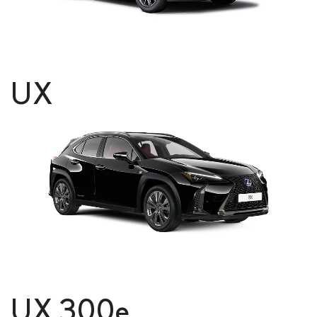
UX
UX 300
e