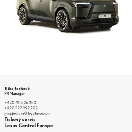
Jitka Jechová
PR Manager
+420 731 626 250
+420 222 992 209
jitka.jechova@toyota-ce.com
Tiskový servis
Lexus Central Europe