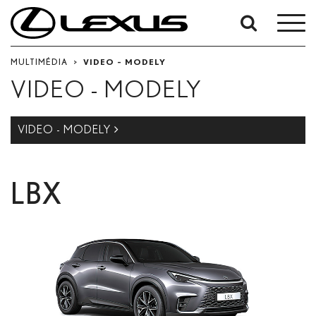
Vyhledávání
podle
MULTIMÉDIA
>
VIDEO - MODELY
data:
VIDEO - MODELY
Počáteční datum
VIDEO - MODELY
Datum ukončení
LBX
Hledat