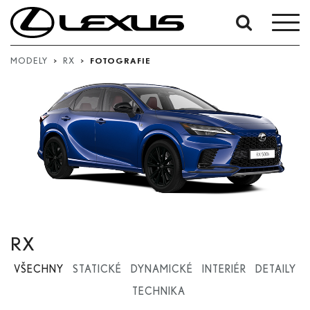
Vyhledávání
podle
MODELY
>
RX
>
FOTOGRAFIE
data:
Počáteční datum
Datum ukončení
Hledat
RX
VŠECHNY
STATICKÉ
DYNAMICKÉ
INTERIÉR
DETAILY
TECHNIKA