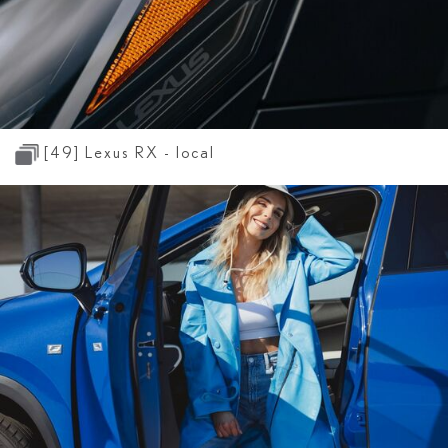
[49]
Lexus RX - local