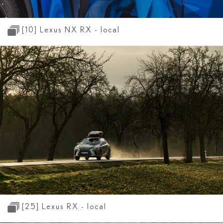
[10]
Lexus NX RX - local
[25]
Lexus RX - local