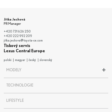
Jitka Jechová
PR Manager
+420 731 626 250
+420 222 992 209
jitka.jechova@toyota-ce.com
Tiskový servis
Lexus Central Europe
polski
magyar
český
slovenský
+
MODELY
LBX
TECHNOLOGIE
UX
UX 300e
NX
LIFESTYLE
RX
RZ