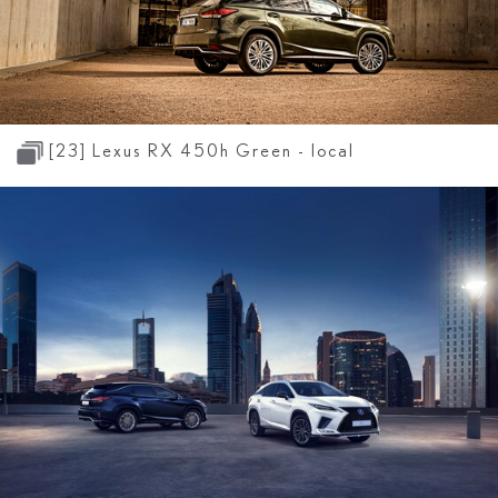
[23]
Lexus RX 450
h
Green - local