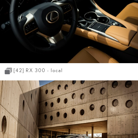
[42]
RX 300 - local