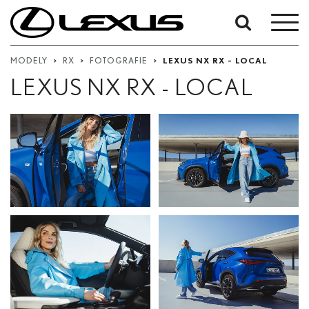
Vyhledávání
podle
MODELY
>
RX
>
FOTOGRAFIE
>
LEXUS NX RX - LOCAL
data:
LEXUS NX RX - LOCAL
Počáteční datum
Datum ukončení
Hledat