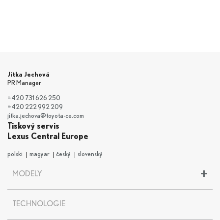
Jitka Jechová
PR Manager
+420 731 626 250
+420 222 992 209
jitka.jechova@toyota-ce.com
Tiskový servis
Lexus Central Europe
polski
magyar
český
slovenský
+
MODELY
LBX
TECHNOLOGIE
UX
UX 300e