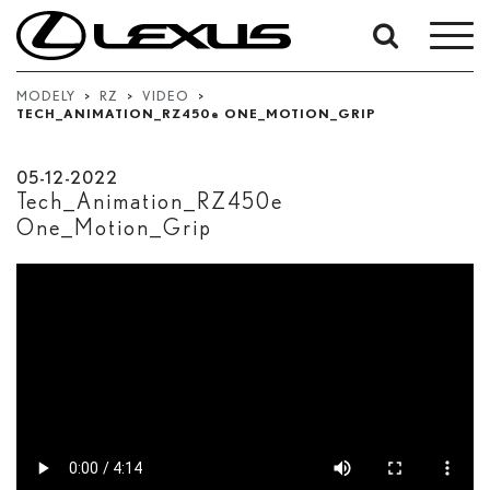
Upresnit'
podľa
MODELY
>
RZ
>
VIDEO
>
TECH_ANIMATION_RZ450
e
ONE_MOTION_GRIP
dátumov:
Dátum začiatku
05-12-2022
Tech_Animation_RZ450
e
Dátum ukončenia
One_Motion_Grip
Hľadať...