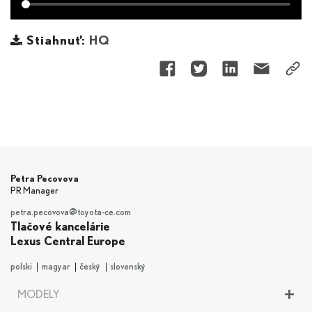
Stiahnuť:
HQ
Petra Pecovova
PR Manager
petra.pecovova@toyota-ce.com
Tlačové kancelárie
Lexus Central Europe
polski
magyar
český
slovenský
+
MODELY