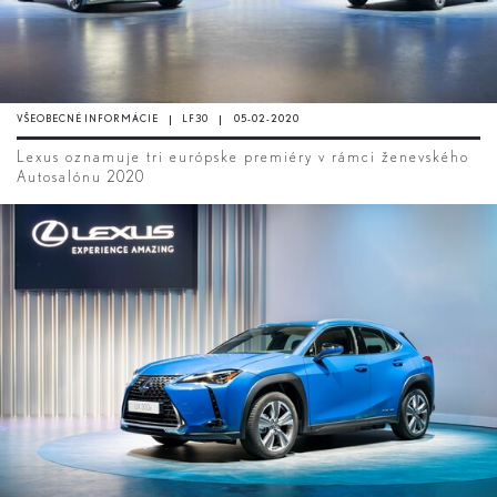
VŠEOBECNÉ INFORMÁCIE
LF30
05-02-2020
Lexus oznamuje tri európske premiéry v rámci ženevského
Autosalónu 2020