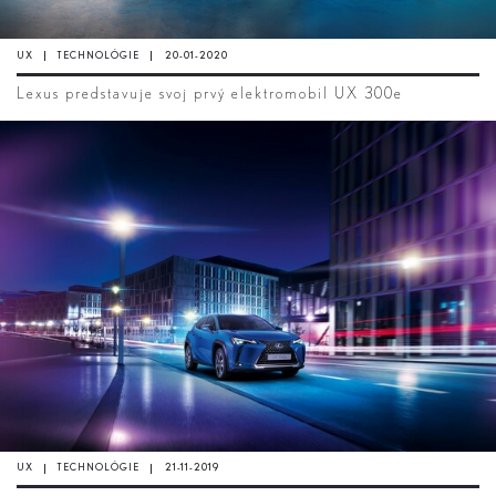
UX
TECHNOLÓGIE
20-01-2020
Lexus predstavuje svoj prvý elektromobil UX 300e
UX
TECHNOLÓGIE
21-11-2019