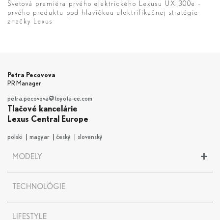
Svetová premiéra prvého elektrického Lexusu UX 300e –
prvého produktu pod hlavičkou elektrifikačnej stratégie
značky Lexus
Petra Pecovova
PR Manager
petra.pecovova@toyota-ce.com
Tlačové kancelárie
Lexus Central Europe
polski
magyar
český
slovenský
+
MODELY
LBX
TECHNOLÓGIE
UX
UX 300e
NX
LIFESTYLE