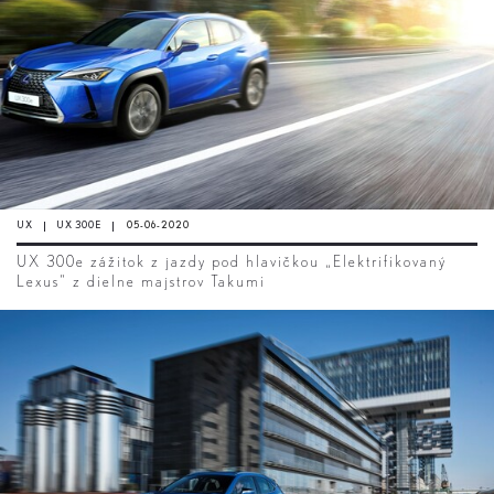
UX
UX 300E
05-06-2020
UX 300e zážitok z jazdy pod hlavičkou „Elektrifikovaný
Lexus“ z dielne majstrov Takumi