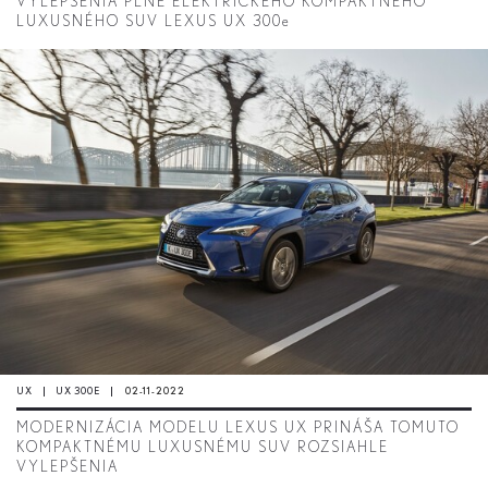
VYLEPŠENIA PLNE ELEKTRICKÉHO KOMPAKTNÉHO
LUXUSNÉHO SUV LEXUS UX 300e
UX
UX 300E
02-11-2022
MODERNIZÁCIA MODELU LEXUS UX PRINÁŠA TOMUTO
KOMPAKTNÉMU LUXUSNÉMU SUV ROZSIAHLE
VYLEPŠENIA