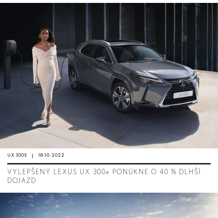
UX 300E
18-10-2022
VYLEPŠENÝ LEXUS UX 300e PONÚKNE O 40 % DLHŠÍ
DOJAZD