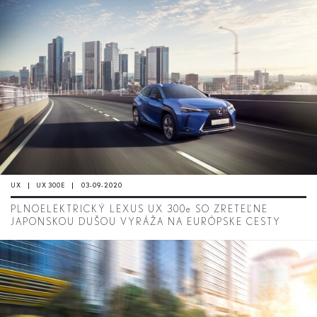
UX
UX 300E
03-09-2020
PLNOELEKTRICKÝ LEXUS UX 300
e
SO ZRETEĽNE
JAPONSKOU DUŠOU VYRÁŽA NA EURÓPSKE CESTY