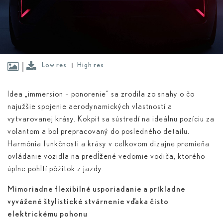
Low res
High res
Idea „immersion – ponorenie“ sa zrodila zo snahy o čo
najužšie spojenie aerodynamických vlastností a
vytvarovanej krásy. Kokpit sa sústredí na ideálnu pozíciu za
volantom a bol prepracovaný do posledného detailu.
Harmónia funkčnosti a krásy v celkovom dizajne premieňa
ovládanie vozidla na predĺžené vedomie vodiča, ktorého
úplne pohltí pôžitok z jazdy.
Mimoriadne flexibilné usporiadanie a príkladne
vyvážené štylistické stvárnenie vďaka čisto
elektrickému pohonu