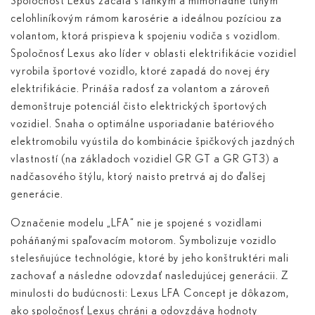
Spoločnosť Lexus začala s ľahkým a mimoriadne tuhým
celohliníkovým rámom karosérie a ideálnou pozíciou za
volantom, ktorá prispieva k spojeniu vodiča s vozidlom.
Spoločnosť Lexus ako líder v oblasti elektrifikácie vozidiel
vyrobila športové vozidlo, ktoré zapadá do novej éry
elektrifikácie. Prináša radosť za volantom a zároveň
demonštruje potenciál čisto elektrických športových
vozidiel. Snaha o optimálne usporiadanie batériového
elektromobilu vyústila do kombinácie špičkových jazdných
vlastností (na základoch vozidiel GR GT a GR GT3) a
nadčasového štýlu, ktorý naisto pretrvá aj do ďalšej
generácie.
Označenie modelu „LFA“ nie je spojené s vozidlami
poháňanými spaľovacím motorom. Symbolizuje vozidlo
stelesňujúce technológie, ktoré by jeho konštruktéri mali
zachovať a následne odovzdať nasledujúcej generácii. Z
minulosti do budúcnosti: Lexus LFA Concept je dôkazom,
ako spoločnosť Lexus chráni a odovzdáva hodnoty