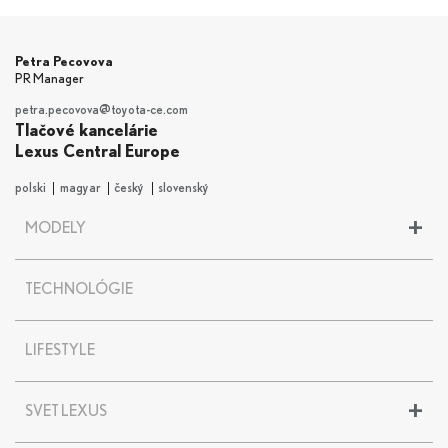
Petra Pecovova
PR Manager
petra.pecovova@toyota-ce.com
Tlačové kancelárie
Lexus Central Europe
polski
magyar
český
slovenský
+
MODELY
LBX
TECHNOLÓGIE
UX
UX 300e
NX
LIFESTYLE
RX
RZ
+
SVET LEXUS
ES
LS