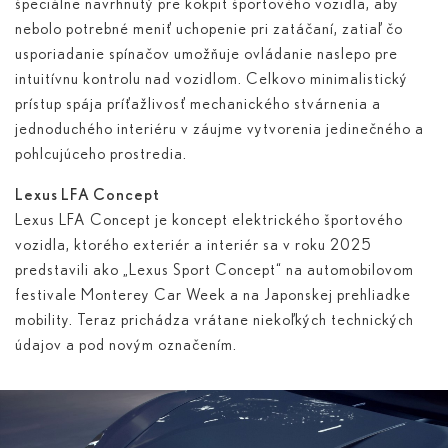
špeciálne navrhnutý pre kokpit športového vozidla, aby
nebolo potrebné meniť uchopenie pri zatáčaní, zatiaľ čo
usporiadanie spínačov umožňuje ovládanie naslepo pre
intuitívnu kontrolu nad vozidlom. Celkovo minimalistický
prístup spája príťažlivosť mechanického stvárnenia a
jednoduchého interiéru v záujme vytvorenia jedinečného a
pohlcujúceho prostredia.
Lexus LFA Concept
Lexus LFA Concept je koncept elektrického športového
vozidla, ktorého exteriér a interiér sa v roku 2025
predstavili ako „Lexus Sport Concept“ na automobilovom
festivale Monterey Car Week a na Japonskej prehliadke
mobility. Teraz prichádza vrátane niekoľkých technických
údajov a pod novým označením.