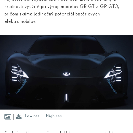
zručnosti využité pri vývoji modelov GR GT a GR GT3,
pričom skúma jedinečný potenciál batériových
elektromobilov.
Low res
High res