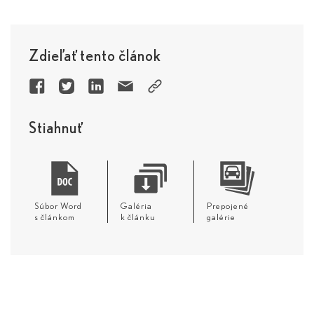
Zdieľať tento článok
Stiahnuť
Súbor Word
Galéria
Prepojené
s článkom
k článku
galérie