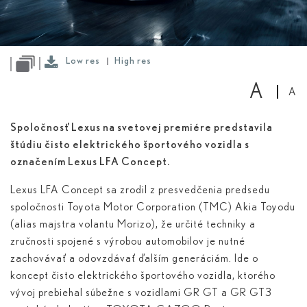
Low
res
High
Low res
High res
res
A
A
Spoločnosť Lexus na svetovej premiére predstavila
štúdiu čisto elektrického športového vozidla s
označením Lexus LFA Concept.
Lexus LFA Concept sa zrodil z presvedčenia predsedu
spoločnosti Toyota Motor Corporation (TMC) Akia Toyodu
(alias majstra volantu Morizo), že určité techniky a
zručnosti spojené s výrobou automobilov je nutné
zachovávať a odovzdávať ďalším generáciám. Ide o
koncept čisto elektrického športového vozidla, ktorého
vývoj prebiehal súbežne s vozidlami GR GT a GR GT3