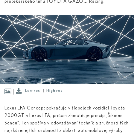
pretekárskeho tímu TOYOTA GAZOO Racing.
Low res
High res
Lexus LFA Concept pokračuje v šľapajach vozidiel Toyota
2000GT a Lexus LFA, pričom zhmotňuje princíp „Šikinen
Sengu“. Ten spočíva v odovzdávaní techník a zručností tých
najskúsenejších osobností z oblasti automobilovej výroby