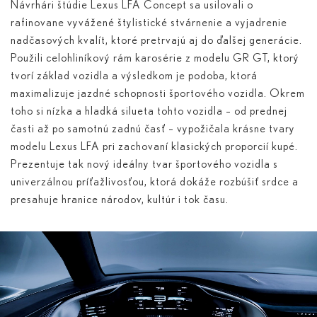
Návrhári štúdie Lexus LFA Concept sa usilovali o
rafinovane vyvážené štylistické stvárnenie a vyjadrenie
nadčasových kvalít, ktoré pretrvajú aj do ďalšej generácie.
Použili celohliníkový rám karosérie z modelu GR GT, ktorý
tvorí základ vozidla a výsledkom je podoba, ktorá
maximalizuje jazdné schopnosti športového vozidla. Okrem
toho si nízka a hladká silueta tohto vozidla – od prednej
časti až po samotnú zadnú časť – vypožičala krásne tvary
modelu Lexus LFA pri zachovaní klasických proporcií kupé.
Prezentuje tak nový ideálny tvar športového vozidla s
univerzálnou príťažlivosťou, ktorá dokáže rozbúšiť srdce a
presahuje hranice národov, kultúr i tok času.