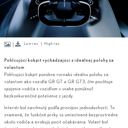
Low res
High res
Pohlcujúci kokpit vychádzajúci z ideálnej polohy za
volantom
Pohlcujúci kokpit ponúkne rovnakú ideálnu polohu za
volantom ako vozidlá GR GT a GR GT3, čím posilňuje
spojenie vodiča s vozidlom v snahe ponúknuť
bezkonkurenčné potešenie z jazdy.
Interiér bol navrhnutý podľa princípov jednoduchosti. To
znamená, že funkčné prvky sú umiestnené bezprostredne
okolo vodiča a evokujú pocit očakávania. Volant bol