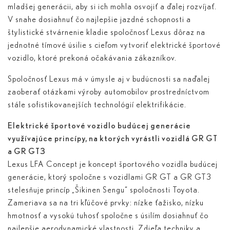
mladšej generácii, aby si ich mohla osvojiť a ďalej rozvíjať.
V snahe dosiahnuť čo najlepšie jazdné schopnosti a
štylistické stvárnenie kladie spoločnosť Lexus dôraz na
jednotné tímové úsilie s cieľom vytvoriť elektrické športové
vozidlo, ktoré prekoná očakávania zákazníkov.
Spoločnosť Lexus má v úmysle aj v budúcnosti sa naďalej
zaoberať otázkami výroby automobilov prostredníctvom
stále sofistikovanejších technológií elektrifikácie.
Elektrické športové vozidlo budúcej generácie
využívajúce princípy, na ktorých vyrástli vozidlá GR GT
a GR GT3
Lexus LFA Concept je koncept športového vozidla budúcej
generácie, ktorý spoločne s vozidlami GR GT a GR GT3
stelesňuje princíp „Šikinen Sengu“ spoločnosti Toyota.
Zameriava sa na tri kľúčové prvky: nízke ťažisko, nízku
hmotnosť a vysokú tuhosť spoločne s úsilím dosiahnuť čo
najlepšie aerodynamické vlastnosti. Zdieľa techniky a