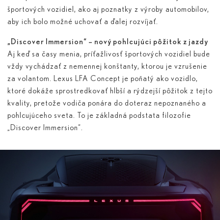
športových vozidiel, ako aj poznatky z výroby automobilov,
aby ich bolo možné uchovať a ďalej rozvíjať.
„Discover Immersion“ – nový pohlcujúci pôžitok z jazdy
Aj keď sa časy menia, príťažlivosť športových vozidiel bude
vždy vychádzať z nemennej konštanty, ktorou je vzrušenie
za volantom. Lexus LFA Concept je poňatý ako vozidlo,
ktoré dokáže sprostredkovať hlbší a rýdzejší pôžitok z tejto
kvality, pretože vodiča ponára do doteraz nepoznaného a
pohlcujúceho sveta. To je základná podstata filozofie
„Discover Immersion“.