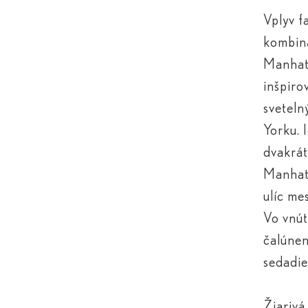
Vplyv f
kombiná
Manhatt
inšpir
sveteln
Yorku. 
dvakrát
Manhatt
ulíc me
Vo vnút
čalúnen
sedadie
Žiarivá