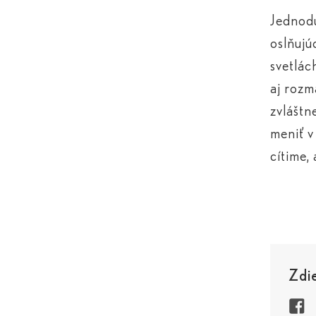
Jednodu
oslňujú
svetlác
aj rozm
zvláštn
meniť v
cítime,
Zdie