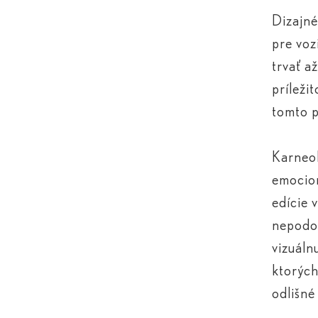
Dizajné
pre voz
trvať a
príleži
tomto p
Karneol
emocion
edície 
nepodob
vizuáln
ktorých
odlišné