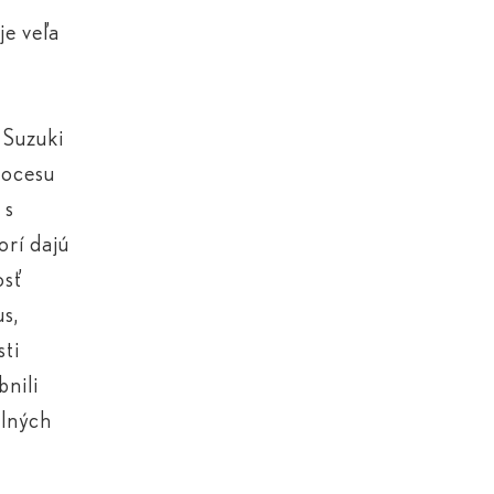
je veľa
 Suzuki
rocesu
 s
orí dajú
osť
us,
sti
bnili
elných