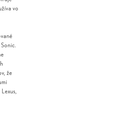
užíva vo
ované
 Sonic.
ne
ch
ov, že
umi
 Lexus,