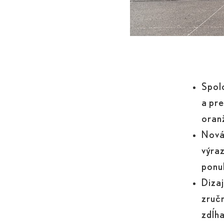
Spolo
a pre
oran
Nová
výra
ponuk
Dizaj
zručn
zdĺh