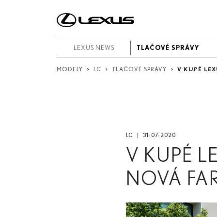
Video
Upresnit'
podľa
LEXUS NEWS
LEXUS NEWS
TLAČOVÉ SPRÁVY
TLAČOVÉ SPRÁVY
dátumov:
MODELY
>
LC
>
TLAČOVÉ SPRÁVY
>
V KUPÉ LE
Dátum začiatku
Dátum ukončenia
Hľadať...
LC
31-07-2020
V KUPÉ L
NOVÁ FAR