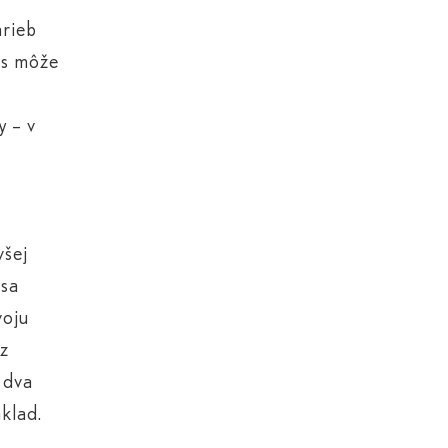
arieb
es môže
y – v
všej
 sa
voju
 z
 dva
áklad.