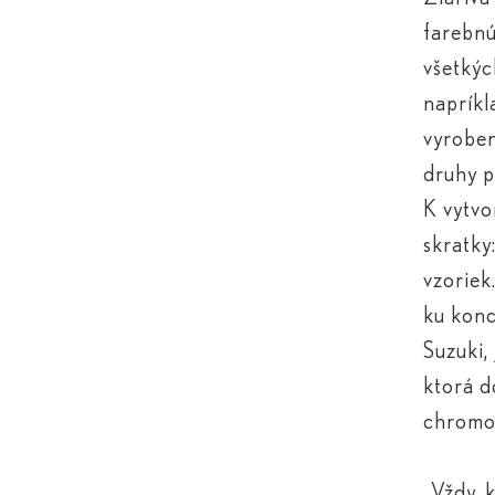
farebnú
všetkýc
napríkl
vyrobe
druhy p
K vytvo
skratky
vzoriek
ku konc
Suzuki,
ktorá d
chromog
„Vždy, 