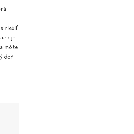
erá
a riešiť
bách je
 sa môže
ný deň