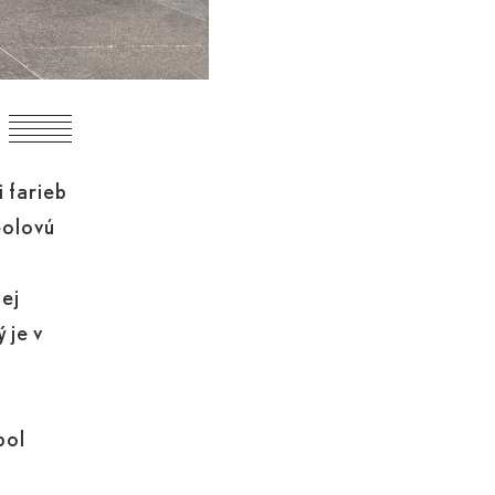
 farieb
eolovú
ej
 je v
bol