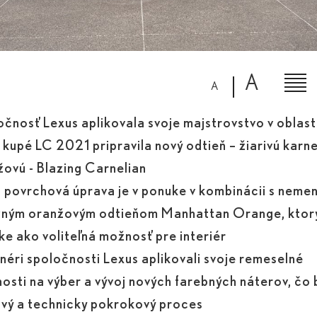
A
A
čnosť Lexus aplikovala svoje majstrovstvo v oblasti
 kupé LC 2021 pripravila nový odtieň – žiarivú karn
žovú - Blazing Carnelian
 povrchová úprava je v ponuke v kombinácii s nemen
zným oranžovým odtieňom Manhattan Orange, ktorý
e ako voliteľná možnosť pre interiér
néri spoločnosti Lexus aplikovali svoje remeselné
osti na výber a vývoj nových farebných náterov, čo 
avý a technicky pokrokový proces