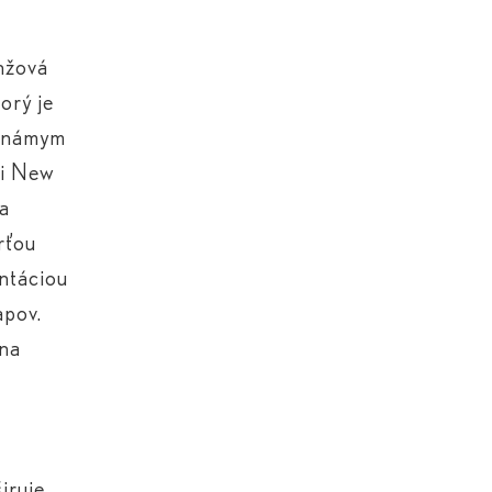
j
nžová
orý je
oznámym
mi New
za
rťou
ntáciou
apov.
 na
iruje