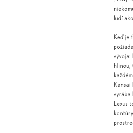
niekomu
ľudí ako
Keď je 
požiada
vývoja:
hlinou,
každém
Kansai 
vyrába 
Lexus t
kontúry
prostre