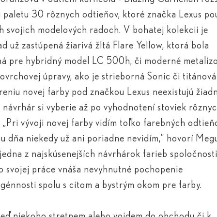
 paletu 30 rôznych odtieňov, ktoré značka Lexus po
h svojich modelových radoch. V bohatej kolekcii je
ad už zastúpená žiarivá žltá Flare Yellow, ktorá bola
ná pre hybridný model LC 500
h
, či moderné metaliz
ovrchovej úpravy, ako je strieborná Sonic či titánová
reniu novej farby pod značkou Lexus neexistujú žiad
: návrhár si vyberie až po vyhodnotení stoviek rôzny
. „Pri vývoji novej farby vidím toľko farebných odtieň
u dňa niekedy už ani poriadne nevidím,“ hovorí Meg
 jedna z najskúsenejších návrhárok farieb spoločnosti
o svojej práce vnáša nevyhnutné pochopenie
énnosti spolu s citom a bystrým okom pre farby.
keď niekoho stretnem alebo vojdem do obchodu či k