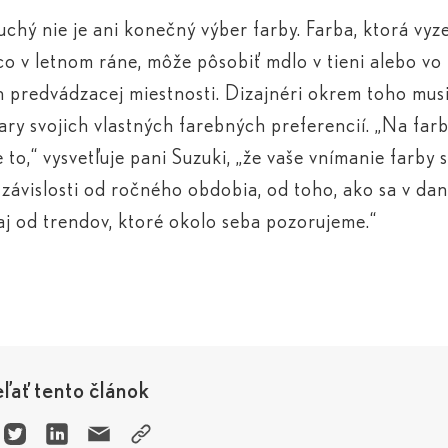
chý nie je ani konečný výber farby. Farba, ktorá vyz
co v letnom ráne, môže pôsobiť mdlo v tieni alebo vo
h predvádzacej miestnosti. Dizajnéri okrem toho musi
ary svojich vlastných farebných preferencií. „Na far
e to,“ vysvetľuje pani Suzuki, „že vaše vnímanie farby
 závislosti od ročného obdobia, od toho, ako sa v da
 aj od trendov, ktoré okolo seba pozorujeme.“
ľať tento článok