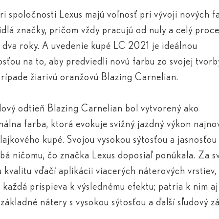
ri spoločnosti Lexus majú voľnosť pri vývoji nových f
idlá značky, pričom vždy pracujú od nuly a celý proc
ž dva roky. A uvedenie kupé LC 2021 je ideálnou
tosťou na to, aby predviedli novú farbu zo svojej tvorb
rípade žiarivú oranžovú Blazing Carnelian.
ový odtieň Blazing Carnelian bol vytvorený ako
álna farba, ktorá evokuje svižný jazdný výkon najno
vlajkového kupé. Svojou vysokou sýtosťou a jasnosťou
á ničomu, čo značka Lexus doposiaľ ponúkala. Za s
u kvalitu vďačí aplikácii viacerých náterových vrstiev,
 každá prispieva k výslednému efektu; patria k nim aj
 základné nátery s vysokou sýtosťou a ďalší sľudový z