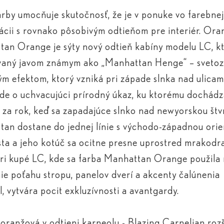
arby umocňuje skutočnosť, že je v ponuke vo farebne
cii s rovnako pôsobivým odtieňom pre interiér. Ora
an Orange je sýty nový odtieň kabíny modelu LC, kt
ovaný javom známym ako „Manhattan Henge“ – svet
ým efektom, ktorý vzniká pri západe slnka nad ulica
Ide o uchvacujúci prírodný úkaz, ku ktorému dochád
 za rok, keď sa zapadajúce slnko nad newyorskou štv
an dostane do jednej línie s východo-západnou orie
sta a jeho kotúč sa ocitne presne uprostred mrakodr
ri kupé LC, kde sa farba Manhattan Orange použila
ie poťahu stropu, panelov dverí a akcenty čalúnenia
l, vytvára pocit exkluzívnosti a avantgardy.
 oranžová v odtieni karneolu - Blazing Carnelian rozš