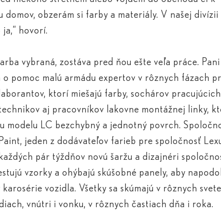
 domov, obzerám si farby a materiály. V našej divízii 
 ja,“ hovorí.
farba vybraná, zostáva pred ňou ešte veľa práce. Pani
 o pomoc malú armádu expertov v rôznych fázach p
 laborantov, ktorí miešajú farby, sochárov pracujúcich
 technikov aj pracovníkov lakovne montážnej linky, kt
u modelu LC bezchybný a jednotný povrch. Spoločn
Paint, jeden z dodávateľov farieb pre spoločnosť Lex
každých pár týždňov novú šaržu a dizajnéri spoločno
estujú vzorky a ohýbajú skúšobné panely, aby napodo
 karosérie vozidla. Všetky sa skúmajú v rôznych svet
diach, vnútri i vonku, v rôznych častiach dňa i roka.