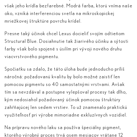
však jeho krídla bezfarebné. Modrá farba, ktorú vníma naše
oko, vzniká interferenciou svetla na mikroskopickej
mriežkovej štruktúre povrchu krídel.
Presne taký účinok chcel Lexus docieliť svojím odtieňom
Structural Blue. Dosiahnutie tak žiarivého účinku a sýtosti
farby však bolo spojené s úsilím pri vývoji nového druhu
viacvrstvového pigmentu.
Spočiatku sa zdalo, že táto úloha bude jednoducho príliš
náročná: požadovanú kvalitu by bolo možné zaistiť len
pomocou pigmentu so 40 samostatnými vrstvami. Avšak
tím sa nevzdával a postupne vylepšoval procesy tak dlho,
kým nedosiahol požadovaný účinok pomocou štruktúry
zahŕňajúcej len sedem vrstiev. To už znamenalo praktickú
využiteľnosť pri výrobe mimoriadne exkluzívnych vozidiel.
Na prípravu nového laku sa používa špeciálny pigment,
ktorého výrobný proces trvá osem mesiacov vrátane 12