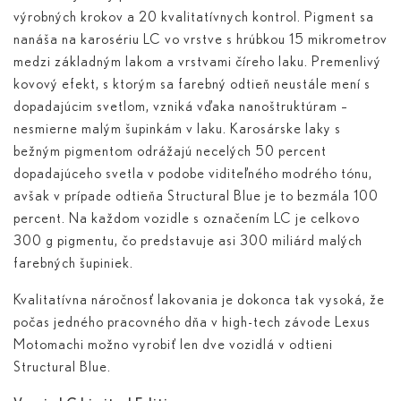
výrobných krokov a 20 kvalitatívnych kontrol. Pigment sa
nanáša na karosériu LC vo vrstve s hrúbkou 15 mikrometrov
medzi základným lakom a vrstvami číreho laku. Premenlivý
kovový efekt, s ktorým sa farebný odtieň neustále mení s
dopadajúcim svetlom, vzniká vďaka nanoštruktúram –
nesmierne malým šupinkám v laku. Karosárske laky s
bežným pigmentom odrážajú necelých 50 percent
dopadajúceho svetla v podobe viditeľného modrého tónu,
avšak v prípade odtieňa Structural Blue je to bezmála 100
percent. Na každom vozidle s označením LC je celkovo
300 g pigmentu, čo predstavuje asi 300 miliárd malých
farebných šupiniek.
Kvalitatívna náročnosť lakovania je dokonca tak vysoká, že
počas jedného pracovného dňa v high-tech závode Lexus
Motomachi možno vyrobiť len dve vozidlá v odtieni
Structural Blue.