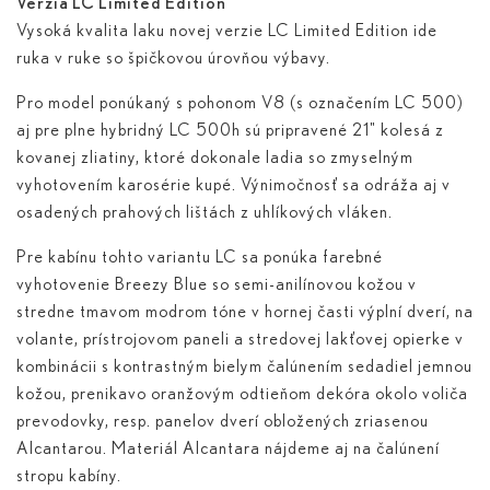
Verzia LC Limited Edition
Vysoká kvalita laku novej verzie LC Limited Edition ide
ruka v ruke so špičkovou úrovňou výbavy.
Pro model ponúkaný s pohonom V8 (s označením LC 500)
aj pre plne hybridný LC 500
h
sú pripravené 21" kolesá z
kovanej zliatiny, ktoré dokonale ladia so zmyselným
vyhotovením karosérie kupé. Výnimočnosť sa odráža aj v
osadených prahových lištách z uhlíkových vláken.
Pre kabínu tohto variantu LC sa ponúka farebné
vyhotovenie Breezy Blue so semi-anilínovou kožou v
stredne tmavom modrom tóne v hornej časti výplní dverí, na
volante, prístrojovom paneli a stredovej lakťovej opierke v
kombinácii s kontrastným bielym čalúnením sedadiel jemnou
kožou, prenikavo oranžovým odtieňom dekóra okolo voliča
prevodovky, resp. panelov dverí obložených zriasenou
Alcantarou. Materiál Alcantara nájdeme aj na čalúnení
stropu kabíny.