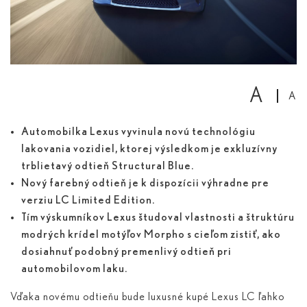
A
A
Automobilka Lexus vyvinula novú technológiu
lakovania vozidiel, ktorej výsledkom je exkluzívny
trblietavý odtieň Structural Blue.
Nový farebný odtieň je k dispozícii výhradne pre
verziu LC Limited Edition.
Tím výskumníkov Lexus študoval vlastnosti a štruktúru
modrých krídel motýľov Morpho s cieľom zistiť, ako
dosiahnuť podobný premenlivý odtieň pri
automobilovom laku.
Vďaka novému odtieňu bude luxusné kupé Lexus LC ľahko