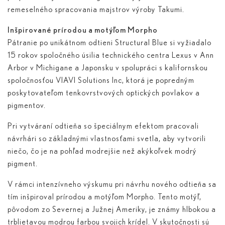
remeselného spracovania majstrov výroby Takumi.
Inšpirované prírodou a motýľom Morpho
Pátranie po unikátnom odtieni Structural Blue si vyžiadalo
15 rokov spoločného úsilia technického centra Lexus v Ann
Arbor v Michigane a Japonsku v spolupráci s kalifornskou
spoločnosťou VIAVI Solutions Inc, ktorá je popredným
poskytovateľom tenkovrstvových optických povlakov a
pigmentov.
Pri vytváraní odtieňa so špeciálnym efektom pracovali
návrhári so základnými vlastnosťami svetla, aby vytvorili
niečo, čo je na pohľad modrejšie než akýkoľvek modrý
pigment.
V rámci intenzívneho výskumu pri návrhu nového odtieňa sa
tím inšpiroval prírodou a motýľom Morpho. Tento motýľ,
pôvodom zo Severnej a Južnej Ameriky, je známy hlbokou a
trblietavou modrou farbou svojich krídel. V skutočnosti sú