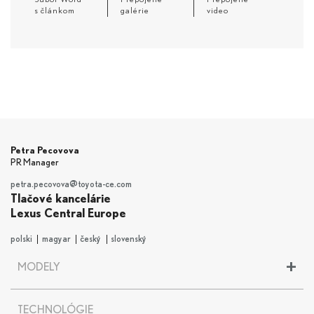
s článkom
galérie
video
Petra Pecovova
PR Manager
petra.pecovova@toyota-ce.com
Tlačové kancelárie
Lexus Central Europe
polski
magyar
český
slovenský
+
MODELY
LBX
TECHNOLÓGIE
UX