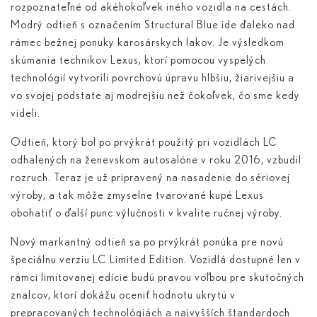
rozpoznateľné od akéhokoľvek iného vozidla na cestách.
Modrý odtieň s označením Structural Blue ide ďaleko nad
rámec bežnej ponuky karosárskych lakov. Je výsledkom
skúmania technikov Lexus, ktorí pomocou vyspelých
technológií vytvorili povrchovú úpravu hlbšiu, žiarivejšiu a
vo svojej podstate aj modrejšiu než čokoľvek, čo sme kedy
videli.
Odtieň, ktorý bol po prvýkrát použitý pri vozidlách LC
odhalených na ženevskom autosalóne v roku 2016, vzbudil
rozruch. Teraz je už pripravený na nasadenie do sériovej
výroby, a tak môže zmyselne tvarované kupé Lexus
obohatiť o ďalší punc výlučnosti v kvalite ručnej výroby.
Nový markantný odtieň sa po prvýkrát ponúka pre novú
špeciálnu verziu LC Limited Edition. Vozidlá dostupné len v
rámci limitovanej edície budú pravou voľbou pre skutočných
znalcov, ktorí dokážu oceniť hodnotu ukrytú v
prepracovaných technológiách a najvyšších štandardoch