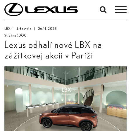
Upresnit'
podľa
LBX
Lifestyle
06-11-2023
dátumov:
Stiahnuť DOC
Dátum začiatku
Lexus odhalí nové LBX na
zážitkovej akcii v Paríži
Dátum ukončenia
Hľadať...