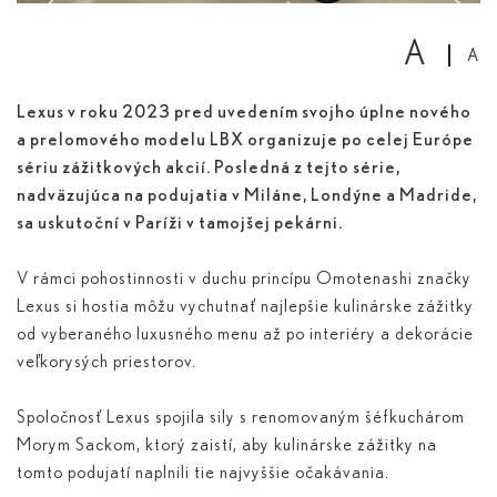
A
A
Lexus v roku 2023 pred uvedením svojho úplne nového
a prelomového modelu LBX organizuje po celej Európe
sériu zážitkových akcií. Posledná z tejto série,
nadväzujúca na podujatia v Miláne, Londýne a Madride,
sa uskutoční v Paríži v tamojšej pekárni.
V rámci pohostinnosti v duchu princípu Omotenashi značky
Lexus si hostia môžu vychutnať najlepšie kulinárske zážitky
od vyberaného luxusného menu až po interiéry a dekorácie
veľkorysých priestorov.
Spoločnosť Lexus spojila sily s renomovaným šéfkuchárom
Morym Sackom, ktorý zaistí, aby kulinárske zážitky na
tomto podujatí naplnili tie najvyššie očakávania.