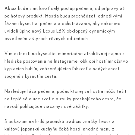
Akcia bude simulovať celý postup pečenia, od prípravy až
po hotový produkt. Hostia budú prechádzať jednotlivými
fázami kysnutia, pečenia a ochutnávania, aby nakoniec
uvideli úplne nový Lexus LBX obklopený dynamickým
osvetlením v štyroch rôznych odtieňoch.
V miestnosti na kysnutie, mimoriadne atraktívnej najmä z
hľadiska postovania na Instagrame, obklopí hostí množstvo
kypiacich bublín, znázorňujúcich ľahkosť a nadýchanosť
spojenú s kysnutím cesta.
Nasleduje fáza pečenia, počas ktorej sa hostia môžu tešiť
na teplé sálajúce svetlo a zvuky praskajúceho cesta, čo
navodí pohlcujúce viaczmyslové zážitky.
S odkazom na hrdú japonskú tradíciu značky Lexus a
kultovú japonskú kuchyňu čaká hostí lahodné menu z