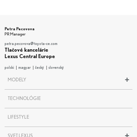
Petra Pecovova
PR Manager
petra.pecovova@toyota-ce.com
Tlačové kancelárie
Lexus Central Europe
polski
magyar
český
slovenský
+
MODELY
LBX
TECHNOLÓGIE
UX
UX 300e
NX
LIFESTYLE
RX
RZ
+
SVET LEXUS
ES