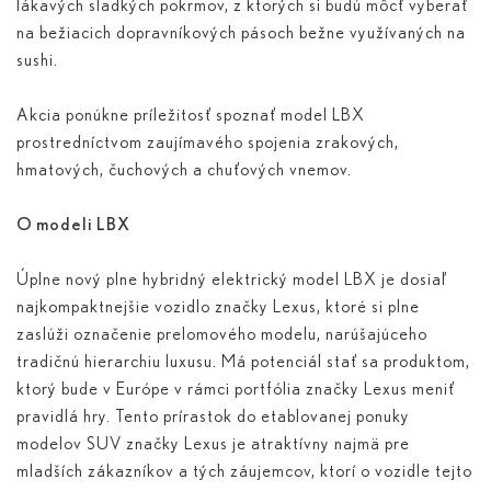
lákavých sladkých pokrmov, z ktorých si budú môcť vyberať
na bežiacich dopravníkových pásoch bežne využívaných na
sushi.
Akcia ponúkne príležitosť spoznať model LBX
prostredníctvom zaujímavého spojenia zrakových,
hmatových, čuchových a chuťových vnemov.
O modeli LBX
Úplne nový plne hybridný elektrický model LBX je dosiaľ
najkompaktnejšie vozidlo značky Lexus, ktoré si plne
zaslúži označenie prelomového modelu, narúšajúceho
tradičnú hierarchiu luxusu. Má potenciál stať sa produktom,
ktorý bude v Európe v rámci portfólia značky Lexus meniť
pravidlá hry. Tento prírastok do etablovanej ponuky
modelov SUV značky Lexus je atraktívny najmä pre
mladších zákazníkov a tých záujemcov, ktorí o vozidle tejto