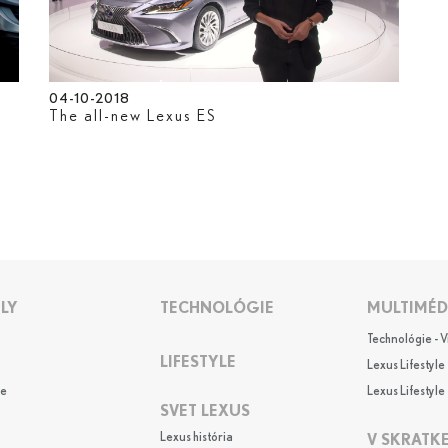
04-10-2018
The all-new Lexus ES
LY
TECHNOLÓGIE
MULTIMÉD
Technológie - 
LIFESTYLE
Lexus Lifestyle 
e
Lexus Lifestyle 
SVET LEXUS
Lexus história
V SKRATK