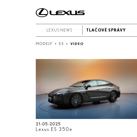
Video
Upresnit'
podľa
LEXUS NEWS
LEXUS NEWS
TLAČOVÉ SPRÁVY
TLAČOVÉ SPRÁVY
dátumov:
MODELY
>
ES
>
VIDEO
Dátum začiatku
Dátum ukončenia
Hľadať...
21-05-2025
Lexus ES 350
e