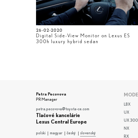
26-02-2020
Digital Side-View Monitor on Lexus ES
300
h
luxury hybrid sedan
Petra Pecovova
MODE
PR Manager
LBX
petra.pecovova@toyota-ce.com
UX
Tlačové kancelárie
UX 300
Lexus Central Europe
NX
polski
magyar
český
slovenský
RX