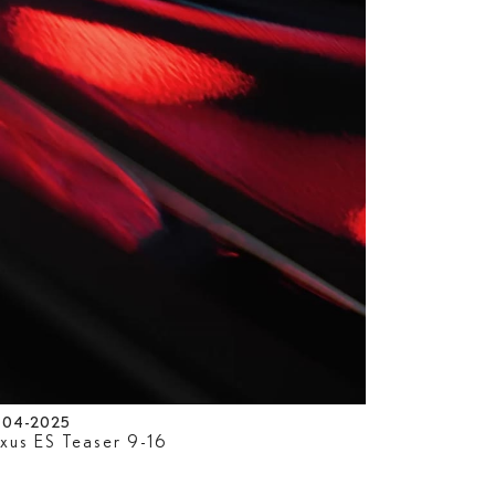
-04-2025
xus ES Teaser 9-16