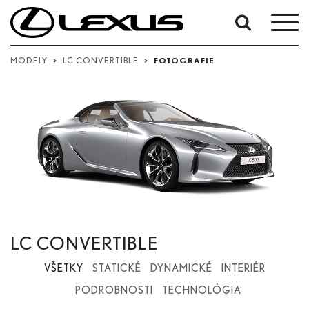
Upresnit'
podľa
MODELY
>
LC CONVERTIBLE
>
FOTOGRAFIE
dátumov:
Dátum začiatku
Dátum ukončenia
Hľadať...
LC CONVERTIBLE
VŠETKY
STATICKÉ
DYNAMICKÉ
INTERIÉR
PODROBNOSTI
TECHNOLÓGIA