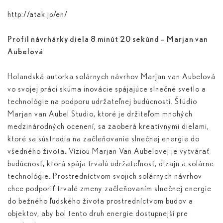
http://atak.jp/en/
Profil návrhárky diela 8 minút 20 sekúnd – Marjan van
Aubelová
Holandská autorka solárnych návrhov Marjan van Aubelová
vo svojej práci skúma inovácie spájajúce slnečné svetlo a
technológie na podporu udržateľnej budúcnosti. Štúdio
Marjan van Aubel Studio, ktoré je držiteľom mnohých
medzinárodných ocenení, sa zaoberá kreatívnymi dielami,
ktoré sa sústredia na začleňovanie slnečnej energie do
všedného života. Víziou Marjan Van Aubelovej je vytvárať
budúcnosť, ktorá spája trvalú udržateľnosť, dizajn a solárne
technológie. Prostredníctvom svojich solárnych návrhov
chce podporiť trvalé zmeny začleňovaním slnečnej energie
do bežného ľudského života prostredníctvom budov a
objektov, aby bol tento druh energie dostupnejší pre