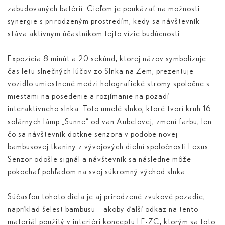
zabudovaných batérií. Cieľom je poukázať na možnosti
synergie s prirodzeným prostredím, kedy sa návštevník
stáva aktívnym účastníkom tejto vízie budúcnosti.
Expozícia 8 minút a 20 sekúnd, ktorej názov symbolizuje
čas letu slnečných lúčov zo Slnka na Zem, prezentuje
vozidlo umiestnené medzi holografické stromy spoločne s
miestami na posedenie a rozjímanie na pozadí
interaktívneho slnka. Toto umelé slnko, ktoré tvorí kruh 16
solárnych lámp „Sunne“ od van Aubelovej, zmení farbu, len
čo sa návštevník dotkne senzora v podobe novej
bambusovej tkaniny z vývojových dielní spoločnosti Lexus.
Senzor odošle signál a návštevník sa následne môže
pokochať pohľadom na svoj súkromný východ slnka.
Súčasťou tohoto diela je aj prirodzené zvukové pozadie,
napríklad šelest bambusu – akoby ďalší odkaz na tento
materiál použitý v interiéri konceptu LF-ZC, ktorým sa toto