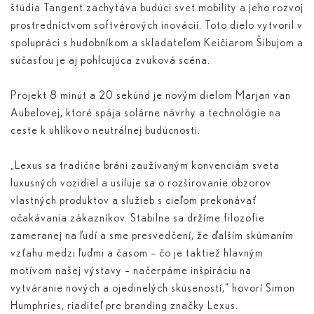
štúdia Tangent zachytáva budúci svet mobility a jeho rozvoj
prostredníctvom softvérových inovácií. Toto dielo vytvoril v
spolupráci s hudobníkom a skladateľom Keičiarom Šibujom a
súčasťou je aj pohlcujúca zvuková scéna.
Projekt 8 minút a 20 sekúnd je novým dielom Marjan van
Aubelovej, ktoré spája solárne návrhy a technológie na
ceste k uhlíkovo neutrálnej budúcnosti.
„Lexus sa tradične bráni zaužívaným konvenciám sveta
luxusných vozidiel a usiluje sa o rozširovanie obzorov
vlastných produktov a služieb s cieľom prekonávať
očakávania zákazníkov. Stabilne sa držíme filozofie
zameranej na ľudí a sme presvedčení, že ďalším skúmaním
vzťahu medzi ľuďmi a časom – čo je taktiež hlavným
motívom našej výstavy – načerpáme inšpiráciu na
vytváranie nových a ojedinelých skúseností,“ hovorí Simon
Humphries, riaditeľ pre branding značky Lexus.