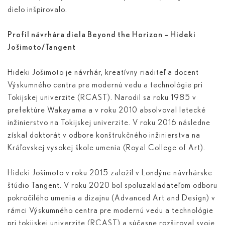
dielo inšpirovalo.
Profil návrhára diela Beyond the Horizon – Hideki
Jošimoto/Tangent
Hideki Jošimoto je návrhár, kreatívny riaditeľ a docent
Výskumného centra pre modernú vedu a technológie pri
Tokijskej univerzite (RCAST). Narodil sa roku 1985 v
prefektúre Wakayama a v roku 2010 absolvoval letecké
inžinierstvo na Tokijskej univerzite. V roku 2016 následne
získal doktorát v odbore konštrukčného inžinierstva na
Kráľovskej vysokej škole umenia (Royal College of Art).
Hideki Jošimoto v roku 2015 založil v Londýne návrhárske
štúdio Tangent. V roku 2020 bol spoluzakladateľom odboru
pokročilého umenia a dizajnu (Advanced Art and Design) v
rámci Výskumného centra pre modernú vedu a technológie
pri tokijskej univerzite (RCAST) a súčasne rozširoval svoje