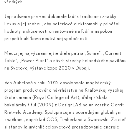
všetkých.
Jej nadšenie pre vec dokonale ladí s tradíciami značky
Lexus a jej snahou, aby batériové elektromobily prinášali
hodnoty a skúsenosti orientované na ľudí, a napokon
prispeli k uhlíkovo neutrálnej spoločnosti.
Medzi jej najvýznamnejšie diela patria „Sunne“, „Current
Table“, „Power Plant“ a návrh strechy holandského pavilónu
na Svetovej výstave Expo 2020 v Dubaji.
Van Aubelová v roku 2012 absolvovala magisterský
program produktového návrhárstva na Kráľovskej vysokej
škole umenia (Royal College of Art), ďalej získala
bakalársky titul (2009) z DesignLAB na univerzite Gerrit
Rietveld Academy. Spolupracuje s poprednými globálnymi
značkami, napríklad COS, Timberland a Swarovski. Za cieľ
si stanovila urýchliť celosvetové presadzovanie energie