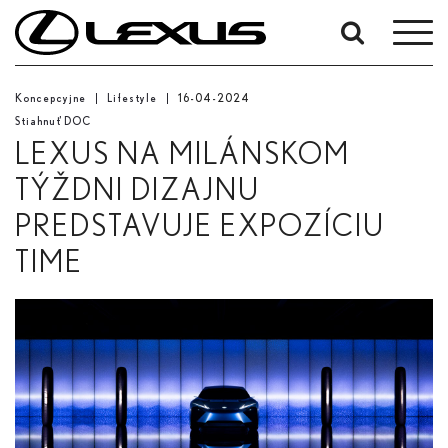
Upresnit'
podľa
Koncepcyjne
Lifestyle
16-04-2024
dátumov:
Stiahnuť DOC
Dátum začiatku
LEXUS NA MILÁNSKOM
TÝŽDNI DIZAJNU
Dátum ukončenia
PREDSTAVUJE EXPOZÍCIU
TIME
Hľadať...