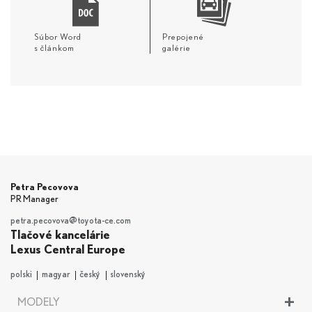
Súbor Word
Prepojené
s článkom
galérie
Petra Pecovova
PR Manager
petra.pecovova@toyota-ce.com
Tlačové kancelárie
Lexus Central Europe
polski
magyar
český
slovenský
+
MODELY