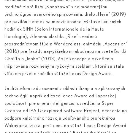
tradičné zlaté listy „Kanazawa“ s najmodernejšou
technológiou laserového spracovania, dielo „Here“ (2019)
pre pavilón Hermès na medzinárodnej výstave luxusných
hodiniek SIHH (Salon Internationale de la Haute
Horologie), sklenenú plastiku „Rise“ uvedenú
prostredníctvom štúdia Wonderglass, animáciu „Ascension“
(2016) pre fasádu najvyššieho mrakodrapu na svete Burdž
Chalífa a „Inaho“ (2013), čo je koncepcia osvetlenia
inšpirovaná rozvlnenými ryžovými steblami, ktorá sa stala
víťazom prvého ročníka súťaže Lexus Design Award.
Je držiteľom radu ocenení z oblasti dizajnu a aplikovaných
technológií, napríklad Excellence Award od Japonskej
spoločnosti pre umelú inteligenciu, osvedčenia Super
Creator od IPA Unexplored Software Project, ocenenia na
podporu kultúrneho rozvoja udeľovaného prefektúrou
Wakayama, získal prvú cenu na súťaži Lexus Design Award