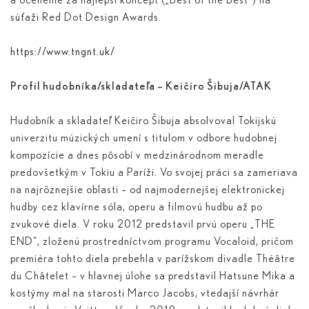
a ocenenie za najlepší koncept („Best of the Best“) na
súťaži Red Dot Design Awards.
https://www.tngnt.uk/
Profil hudobníka/skladateľa – Keičiro Šibuja/ATAK
Hudobník a skladateľ Keičiro Šibuja absolvoval Tokijskú
univerzitu múzických umení s titulom v odbore hudobnej
kompozície a dnes pôsobí v medzinárodnom meradle
predovšetkým v Tokiu a Paríži. Vo svojej práci sa zameriava
na najrôznejšie oblasti – od najmodernejšej elektronickej
hudby cez klavírne sóla, operu a filmovú hudbu až po
zvukové diela. V roku 2012 predstavil prvú operu „THE
END“, zloženú prostredníctvom programu Vocaloid, pričom
premiéra tohto diela prebehla v parížskom divadle Théâtre
du Châtelet – v hlavnej úlohe sa predstavil Hatsune Mika a
kostýmy mal na starosti Marco Jacobs, vtedajší návrhár