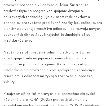
pracovné pôsobenie v Londýne aj Tokiu. Sústredí sa
predovšetkým na progresívne spájanie dizajnu a
aplikovaných technológií, je autorom radu návrhov a
konceptov pre svetovo preslávené značky luxusného tovaru
a aktívne sa venuje množstvu odborov – od rozvoja nových
obchodných činností využívajúcich technológie až po
mestskú výstavbu.
Nedávno založil medzinárodnú iniciatívu Craft x Tech,
ktorá spája tradičné japonské remeselné umenie s
najmodernejšími technológiami. Aktívne prezentuje
umelecké diela prostredníctvom spolupráce s tradičnými
remeslami s odkazom na vývoj a zachovanie japonskej
kultúry.
Z najznámejších Jošimotových diel spomeňme obrovské
nástenné dielo „Orb“ (2023) pre festival umenia v
kozmickom centre Tanegašima, „Dawn“ (2023) spájajúce