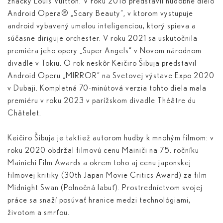
značky Louis Vuitton. V roku 2018 predstavil hudobné dielo
Android Opera® „Scary Beauty“, v ktorom vystupuje
android vybavený umelou inteligenciou, ktorý spieva a
súčasne diriguje orchester. V roku 2021 sa uskutočnila
premiéra jeho opery „Super Angels“ v Novom národnom
divadle v Tokiu. O rok neskôr Keičiro Šibuja predstavil
Android Operu „MIRROR“ na Svetovej výstave Expo 2020
v Dubaji. Kompletná 70-minútová verzia tohto diela mala
premiéru v roku 2023 v parížskom divadle Théâtre du
Châtelet.
Keičiro Šibuja je taktiež autorom hudby k mnohým filmom: v
roku 2020 obdržal filmovú cenu Mainiči na 75. ročníku
Mainichi Film Awards a okrem toho aj cenu japonskej
filmovej kritiky (30th Japan Movie Critics Award) za film
Midnight Swan (Polnočná labuť). Prostredníctvom svojej
práce sa snaží posúvať hranice medzi technológiami,
životom a smrťou.