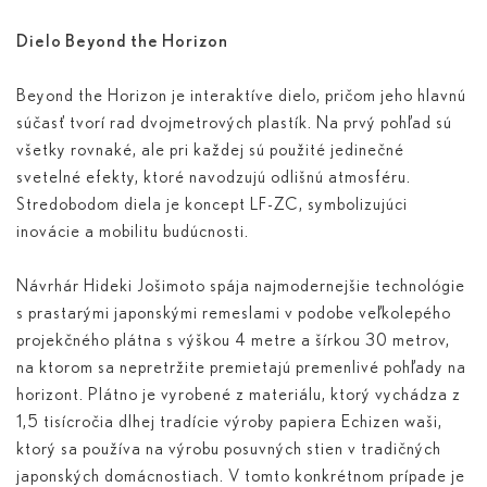
Dielo Beyond the Horizon
Beyond the Horizon je interaktíve dielo, pričom jeho hlavnú
súčasť tvorí rad dvojmetrových plastík. Na prvý pohľad sú
všetky rovnaké, ale pri každej sú použité jedinečné
svetelné efekty, ktoré navodzujú odlišnú atmosféru.
Stredobodom diela je koncept LF-ZC, symbolizujúci
inovácie a mobilitu budúcnosti.
Návrhár Hideki Jošimoto spája najmodernejšie technológie
s prastarými japonskými remeslami v podobe veľkolepého
projekčného plátna s výškou 4 metre a šírkou 30 metrov,
na ktorom sa nepretržite premietajú premenlivé pohľady na
horizont. Plátno je vyrobené z materiálu, ktorý vychádza z
1,5 tisícročia dlhej tradície výroby papiera Echizen waši,
ktorý sa používa na výrobu posuvných stien v tradičných
japonských domácnostiach. V tomto konkrétnom prípade je