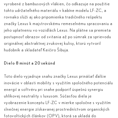
vyrobené z bambusových vlákien, čo odkazuje na použitie
tohto udržateľného materiálu v kabíne modelu LF-ZC, a
rovnako slúži aj ako pripomienka tradičného rešpektu
značky Lexus k majstrovskému remeselnému spracovaniu a
jeho uplatneniu vo vozidlách Lexus. Na plátne sa premieta
postupnosť obrazov od svitania až po súmrak za sprievodu
originálnej abstraktnej zvukovej kulisy, ktorú vytvoril
hudobník a skladateľ Keičiro Šibuja.
Dielo 8 minút a 20 sekúnd
Toto dielo vyjadruje snahu značky Lexus prinášať ďalšie
inovácie v oblasti mobility s využitím spoločného potenciálu
energií a softvéru pri snahe podporiť úspešnú synergiu
uhlíkovej neutrality s luxusom. Súčasťou diela je
vyobrazenie konceptu LF-ZC v mierke spoločne s využitím
slnečnej energie získavanej prostredníctvom organických
fotovoltických článkov (OPV), ktorá sa ukladá do