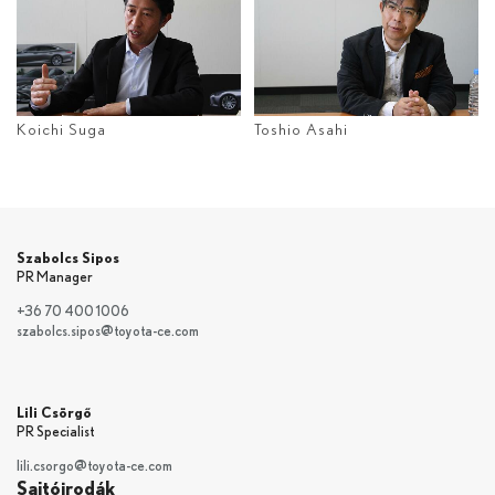
Koichi Suga
Toshio Asahi
Szabolcs Sipos
PR Manager
+36 70 400 1006
szabolcs.sipos@toyota-ce.com
Lili Csörgő
PR Specialist
lili.csorgo@toyota-ce.com
Sajtóirodák