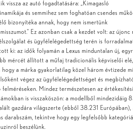
ik vissza az autó fogadtatására: „Kimagasló
inamikája és semmihez sem foghatóan csendes műk
 élő bizonyítéka annak, hogy nem ismertünk
isszumot.” Ez azonban csak a kezdet volt: az újonc
élszolgálat és ügyfélelégedettség terén is forradalma
ott ki: az idők folyamán a
Lexus
minduntalan új, egy
b mércét állított a műfaj tradicionális képviselői el
n hogy a márka gyakorlatilag közel három évtizede 
lsőként végez az ügyfélelégedettséget és megbízhat
ó felméréseken. Mindez természetesen az értékesítés
ámokban is visszaköszön: a modellből mindezidáig 
alált gazdára világszerte (ebből 38.231 Európában),
s darabszám, tekintve hogy egy legfelsőbb kategóri
muzinról beszélünk.