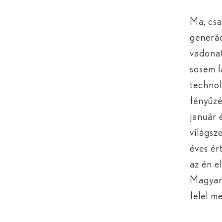
Ma, csa
generác
vadonat
sosem l
technol
fényűzé
január 
világsz
éves ér
az én e
Magyar
felel m