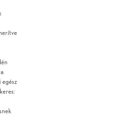
k
merítve
idén
ra
i egész
keres:
snek