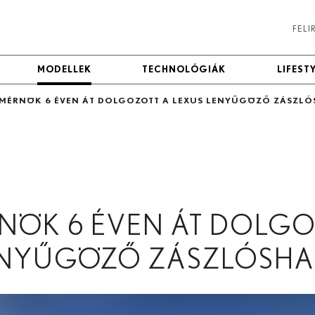
FEL
MODELLEK
MODELLEK
TECHNOLÓGIÁK
TECHNOLÓGIÁK
LIFEST
LIFEST
 MÉRNÖK 6 ÉVEN ÁT DOLGOZOTT A LEXUS LENYŰGÖZŐ ZÁSZL
NÖK 6 ÉVEN ÁT DOLGO
ENYŰGÖZŐ ZÁSZLÓSHA