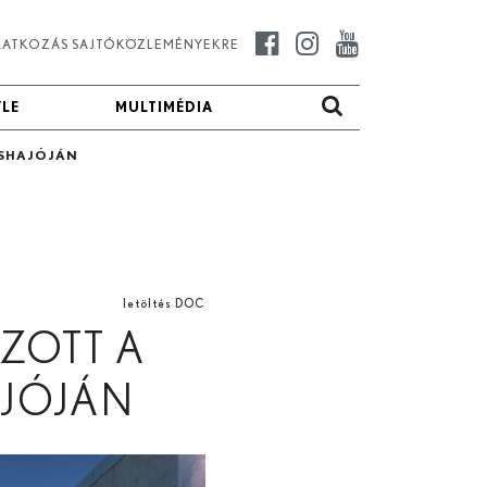
IRATKOZÁS SAJTÓKÖZLEMÉNYEKRE
YLE
YLE
MULTIMÉDIA
MULTIMÉDIA
ÓSHAJÓJÁN
letöltés DOC
ZOTT A
JÓJÁN