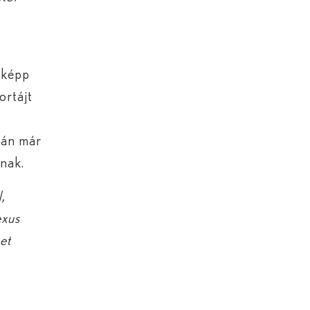
sképp
ortájt
orán már
nak.
,
exus
et