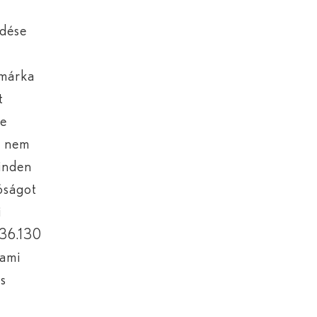
ödése
 márka
t
re
é, nem
minden
óságot
i
836.130
 ami
ás