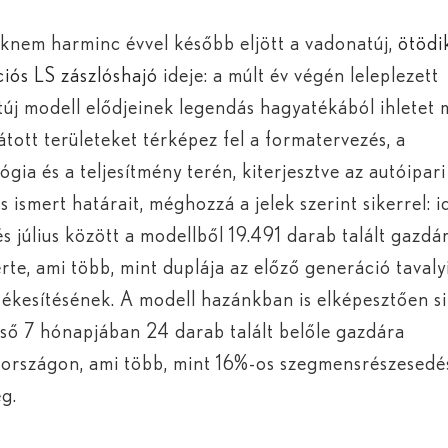
knem harminc évvel később eljött a vadonatúj,
ötödi
iós LS zászlóshajó
ideje: a múlt év végén leleplezett
új modell elődjeinek legendás hagyatékából ihletet 
átott területeket térképez fel a formatervezés, a
ógia és a teljesítmény terén, kiterjesztve az autóipari
s ismert határait, méghozzá a jelek szerint sikerrel: 
és július között a modellből 19.491 darab talált gazdá
erte, ami több, mint duplája az előző generáció tavaly
tékesítésének. A modell hazánkban is elképesztően si
lső 7 hónapjában 24 darab talált belőle gazdára
országon, ami több, mint 16%-os szegmensrészesedé
eg.