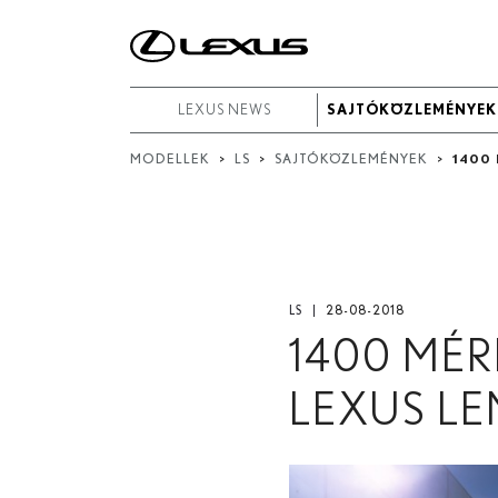
Keresés
dátum
LEXUS NEWS
LEXUS NEWS
SAJTÓKÖZLEMÉNYEK
SAJTÓKÖZLEMÉNYEK
alapján
MODELLEK
>
LS
>
SAJTÓKÖZLEMÉNYEK
>
1400
Kezdő dátum
Záró dátum:
Keresés...
LS
28-08-2018
1400 MÉR
LEXUS L