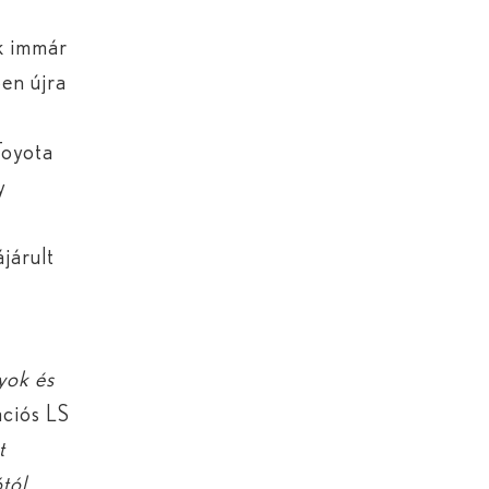
ak immár
ben újra
Toyota
y
a
ájárult
yok és
ációs LS
t
ótól