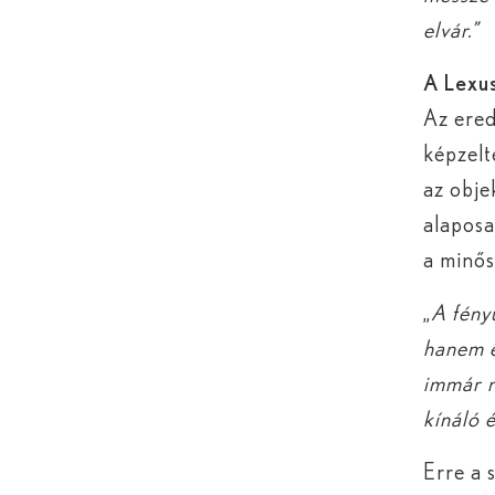
elvár.”
A Lexus
Az ered
képzelt
az obje
alaposa
a minős
„
A fény
hanem é
immár 
kínáló 
Erre a 