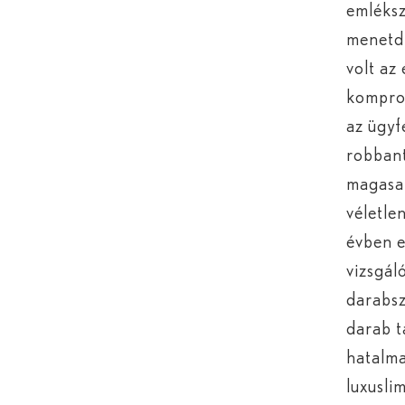
emléksz
menetd
volt az
komprom
az ügyf
robbant
magasab
véletle
évben e
vizsgál
darabsz
darab t
hatalma
luxusli