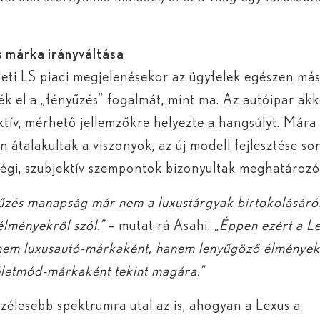
 márka irányváltása
eti LS piaci megjelenésekor az ügyfelek egészen má
ék el a „fényűzés” fogalmát, mint ma. Az autóipar akk
ktív, mérhető jellemzőkre helyezte a hangsúlyt. Mára
n átalakultak a viszonyok, az új modell fejlesztése s
égi, szubjektív szempontok bizonyultak meghatározó
űzés manapság már nem a luxustárgyak birtokolásáról
lményekről szól.”
– mutat rá Asahi.
„Éppen ezért a L
nem luxusautó-márkaként, hanem lenyűgöző élmények
életmód-márkaként tekint magára.”
szélesebb spektrumra utal az is, ahogyan a Lexus a