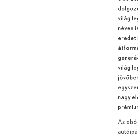
dolgozo
világ l
néven i
eredet
átformá
generác
világ l
jövőbem
egyszer
nagy el
prémiu
Az első
autóipa