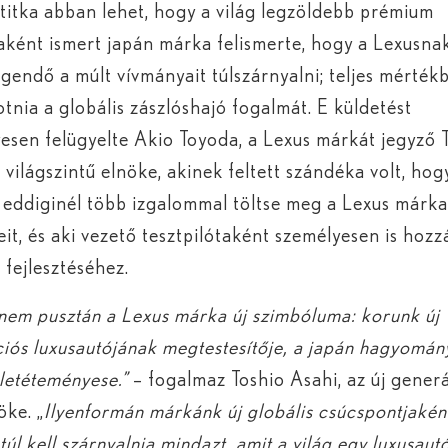
 titka abban lehet, hogy a világ legzöldebb prémium
aként ismert japán márka felismerte, hogy a Lexusn
gendő a múlt vívmányait túlszárnyalni; teljes mérték
kotnia a globális zászlóshajó fogalmát. E küldetést
esen felügyelte Akio Toyoda, a Lexus márkát jegyző 
 világszintű elnöke, akinek feltett szándéka volt, hog
eddiginél több izgalommal töltse meg a Lexus márk
eit, és aki vezető tesztpilótaként személyesen is hozz
 fejlesztéséhez.
nem pusztán a Lexus márka új szimbóluma: korunk új
iós luxusautójának megtestesítője, a japán hagyomán
 letéteményese.”
– fogalmaz Toshio Asahi, az új gener
ke. „
Ilyenformán márkánk új globális csúcspontjakén
túl kell szárnyalnia mindazt, amit a világ egy luxusaut