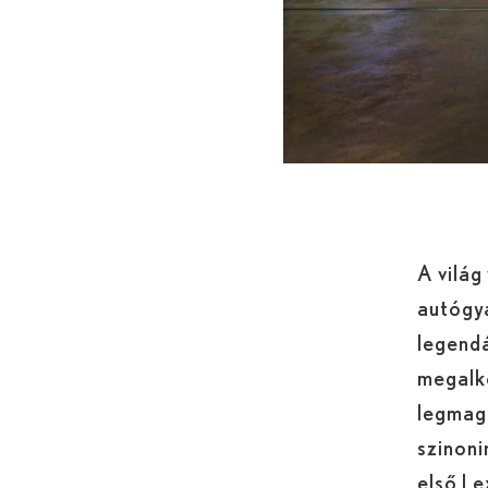
A világ
autógyá
legend
megalk
legmaga
szinon
első L