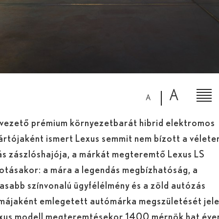
A
A
 vezető prémium környezetbarát hibrid elektromos
rtójaként ismert Lexus semmit nem bízott a vélete
ás zászlóshajója, a márkát megteremtő Lexus LS
otásakor: a mára a legendás megbízhatóság, a
sabb színvonalú ügyfélélmény és a zöld autózás
imájaként emlegetett autómárka megszületését jel
exus modell megteremtésekor 1400 mérnök hat éve