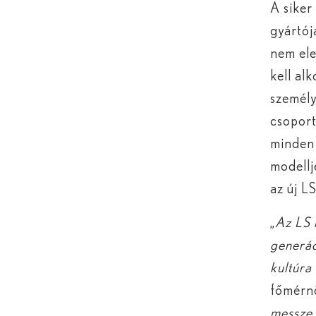
A siker
gyártój
nem ele
kell al
személy
csoport
minden 
modellj
az új LS
„
Az LS 
generác
kultúra
főmérnö
messze 