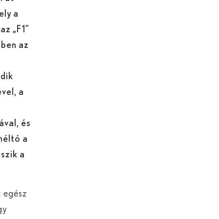
ely a
 az „F1”
-ben az
ödik
vel, a
ával, és
méltó a
szik a
z egész
gy