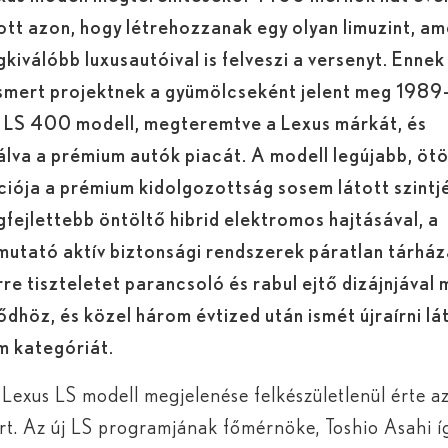
tt azon, hogy létrehozzanak egy olyan limuzint, am
egkiválóbb luxusautóival is felveszi a versenyt. Ennek
smert projektnek a gyümölcseként jelent meg 1989
i LS 400 modell, megteremtve a Lexus márkát, és
lva a prémium autók piacát. A modell legújabb, öt
iója a prémium kidolgozottság sosem látott szintjé
egfejlettebb öntöltő hibrid elektromos hajtásával, a
utató aktív biztonsági rendszerek páratlan tárház
re tiszteletet parancsoló és rabul ejtő dizájnjával 
ődhöz, és közel három évtized után ismét újraírni lát
m kategóriát.
 Lexus LS modell megjelenése felkészületlenül érte a
rt. Az új LS programjának főmérnöke, Toshio Asahi í