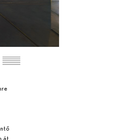
nre
entő
n át