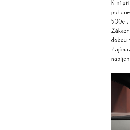
K ní př
pohone
500
e
s
Zákazní
dobou r
Zajímav
nabíjen