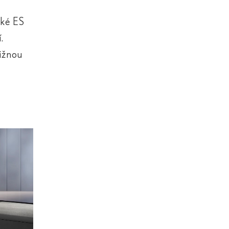
aké ES
.
ližnou