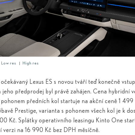
Low res
High res
očekávaný Lexus ES s novou tváří teď konečně vstup
 jeho předprodej byl právě zahájen. Cena hybridní 
 pohonem předních kol startuje na akční ceně 1 49
ýbavě Prestige, varianta s pohonem všech kol je k do
00 Kč. Splátky operativního leasingu Kinto One start
í verzi na 16 990 Kč bez DPH měsíčně.