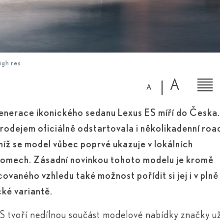
igh res
A
A
enerace ikonického sedanu Lexus ES míří do Česka.
rodejem oficiálně odstartovala i několikadenní ro
íž se model vůbec poprvé ukazuje v lokálních
omech. Zásadní novinkou tohoto modelu je kromě
ovaného vzhledu také možnost pořídit si jej i v plně
cké variantě.
S tvoří nedílnou součást modelové nabídky značky u