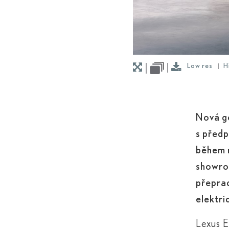
Low res
H
Nová g
s předp
během n
showro
přeprac
elektri
Lexus E