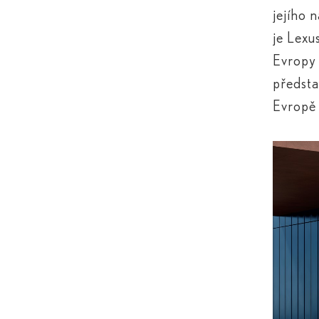
jejího 
je Lexu
Evropy 
předsta
Evropě 