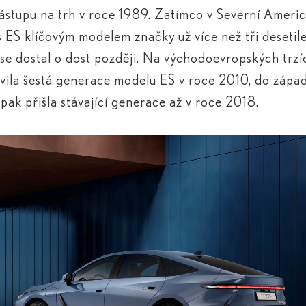
nástupu na trh v roce 1989. Zatímco v Severní Americ
s ES klíčovým modelem značky už více než tři desetile
se dostal o dost později. Na východoevropských trzí
vila šestá generace modelu ES v roce 2010, do zápa
pak přišla stávající generace až v roce 2018.