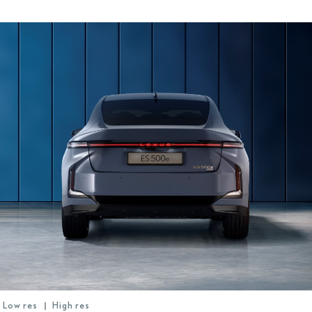
Low res
High res