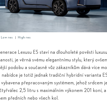
Low res
High res
nerace Lexusu ES staví na dlouholeté pověsti luxusu
vanosti, je věrná svému elegantnímu stylu, který ovše
jší podobu a současně vůz zákazníkům dává více mo
V nabídce je totiž jednak tradiční hybridní varianta 
e vybavena přepracovaným systémem, jehož srdcem j
čtyřválec 2,5 litru s maximálním výkonem 201 koní, a
em předních nebo všech kol.