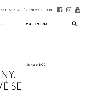
LASTE SE K ODBĚRU NEWSLETTERU
YLE
YLE
MULTIMÉDIA
MULTIMÉDIA
Stáhnout DOC
NY.
É SE