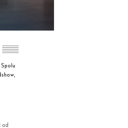
 Spolu
adshow,
ž od