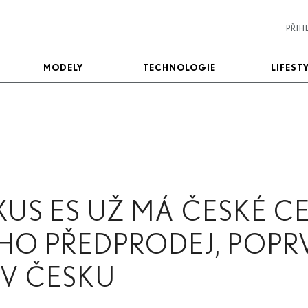
PŘIH
MODELY
MODELY
TECHNOLOGIE
TECHNOLOGIE
LIFEST
LIFEST
US ES UŽ MÁ ČESKÉ CE
HO PŘEDPRODEJ, POPRV
I V ČESKU