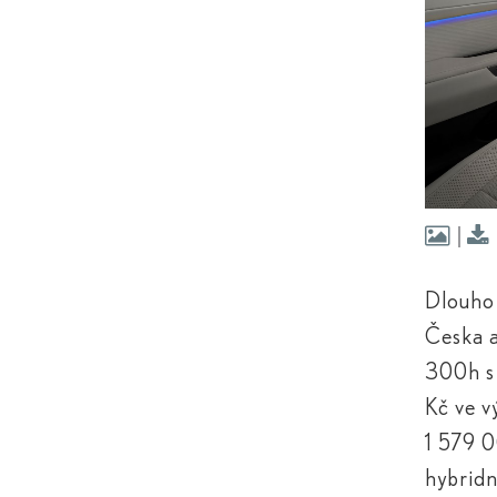
Dlouho 
Česka a
300
h
s
Kč ve v
1 579 0
hybridn