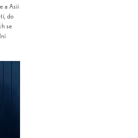
e a Asii
tí, do
ch se
dní