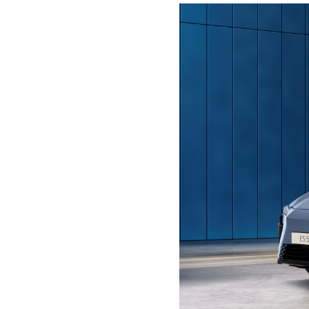
+
Low
res
High
res
+
Low
res
High
res