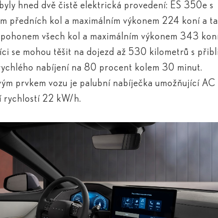
ibyly hned dvě čistě elektrická provedení: ES 350
e
s
m předních kol a maximálním výkonem 224 koní a t
 pohonem všech kol a maximálním výkonem 343 koní
ci se mohou těšit na dojezd až 530 kilometrů s přib
ychlého nabíjení na 80 procent kolem 30 minut.
ým prvkem vozu je palubní nabíječka umožňující AC
í rychlostí 22 kW/h.