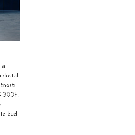
 a
m dostal
žností
ES 300
h
,
e
 to buď