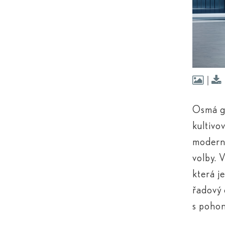
Osmá ge
kultivo
moderně
volby. 
která j
řadový 
s pohon