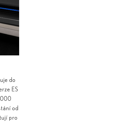
uje do
verze ES
9 000
stání od
ují pro