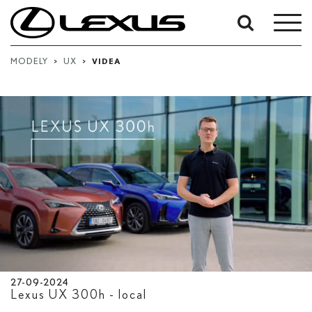
Vyhledávání
podle
MODELY
>
UX
>
VIDEA
data:
Počáteční datum
Datum ukončení
Hledat
27-09-2024
Lexus UX 300
h
- local