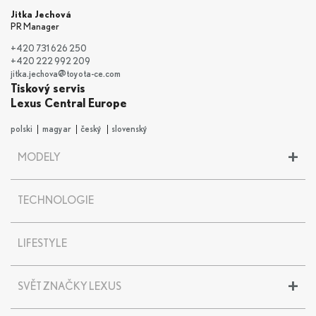
Jitka Jechová
PR Manager
+420 731 626 250
+420 222 992 209
jitka.jechova@toyota-ce.com
Tiskový servis
Lexus Central Europe
polski
magyar
český
slovenský
+
MODELY
LBX
TECHNOLOGIE
UX
UX 300e
NX
LIFESTYLE
RX
RZ
+
SVĚT ZNAČKY LEXUS
ES
LS