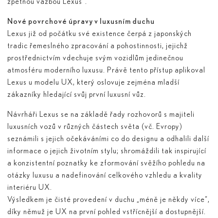
zpětnou vazbou Lexus“.
Nové povrchové úpravy v luxusním duchu
Lexus již od počátku své existence čerpá z japonských
tradic řemeslného zpracování a pohostinnosti, jejichž
prostřednictvím vdechuje svým vozidlům jedinečnou
atmosféru moderního luxusu. Právě tento přístup aplikoval
Lexus u modelu UX, který oslovuje zejména mladší
zákazníky hledající svůj první luxusní vůz.
Návrháři Lexus se na základě řady rozhovorů s majiteli
luxusních vozů v různých částech světa (vč. Evropy)
seznámili s jejich očekáváními co do designu a odhalili další
informace o jejich životním stylu; shromáždili tak inspirující
a konzistentní poznatky ke zformování svěžího pohledu na
otázky luxusu a nadefinování celkového vzhledu a kvality
interiéru UX.
Výsledkem je čisté provedení v duchu „méně je někdy více“,
díky němuž je UX na první pohled vstřícnější a dostupnější.