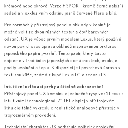
krémová nebo okrová. Verze F SPORT kromě černé nabízí i
sedadla v exkluzivním odstínu jasně červené Flare a bílé.
Pro rozmáchlý přístrojový panel a obklady v kabině je
možné volit ze dvou různých textur a čtyř barevných
odstínů. UX je vůbec prvním modelem Lexus, který používá
novou povrchovou úpravu obkladů inspirovanou texturou
japonského papíru „washi“. Tento papír, který často
najdeme v tradičních japonských domácnostech, evokuje
pocity uvolnění a tepla. K dispozici je i povrchová úprava s
texturou kůže, známá z kupé Lexus LC a sedanu LS.
Intuitivní ovládací prvky a čitelné zobrazování
Přístrojový panel UX kombinuje jedinečné rysy vozů Lexus s
intuitivními technologiemi. 7" TFT displej v přístrojovém
štítu digitálně vykresluje realistické analogové přístroje v
trojrozměrném provedení.
Technicistní charakter UX podtrhuje volitelný projekční