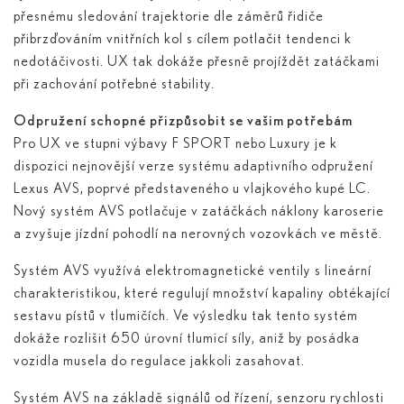
přesnému sledování trajektorie dle záměrů řidiče
přibrzďováním vnitřních kol s cílem potlačit tendenci k
nedotáčivosti. UX tak dokáže přesně projíždět zatáčkami
při zachování potřebné stability.
Odpružení schopné přizpůsobit se vašim potřebám
Pro UX ve stupni výbavy F SPORT nebo Luxury je k
dispozici nejnovější verze systému adaptivního odpružení
Lexus AVS, poprvé představeného u vlajkového kupé LC.
Nový systém AVS potlačuje v zatáčkách náklony karoserie
a zvyšuje jízdní pohodlí na nerovných vozovkách ve městě.
Systém AVS využívá elektromagnetické ventily s lineární
charakteristikou, které regulují množství kapaliny obtékající
sestavu pístů v tlumičích. Ve výsledku tak tento systém
dokáže rozlišit 650 úrovní tlumicí síly, aniž by posádka
vozidla musela do regulace jakkoli zasahovat.
Systém AVS na základě signálů od řízení, senzoru rychlosti