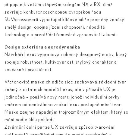
připojuje k větším stájovým kolegům NX a RX, čímž
završuje konkurenceschopnou evropskou řadu
SUV/crossoverů vyjadřující klíčové pilíře proměny značky:
smělý design, opojné jízdní schopnosti, nápadité
technologie a prvotřídní řemeslné zpracování takumi.
Design exteriéru a aerodynamika
Návrháři Lexus vypracovali obecný designový motiv, který
spojuje robustnost, kultivovanost, stylový charakter a
současně i praktičnost.
Vřetenovitá maska chladiče sice zachovává základní tvar
známý z ostatních modelů Lexus, ale v případě UX je
jedinečná – používá nový rastr, jehož individuální prvky
směrem od centrálního znaku Lexus postupně mění tvar.
Maska zaujme nápadným trojrozměrným efektem, který se
mění podle úhlu pohledu.
Ztvárnění čelní partie UX završuje způsob tvarování
světlometů, propůjčující tomuto modelu rozhodný a