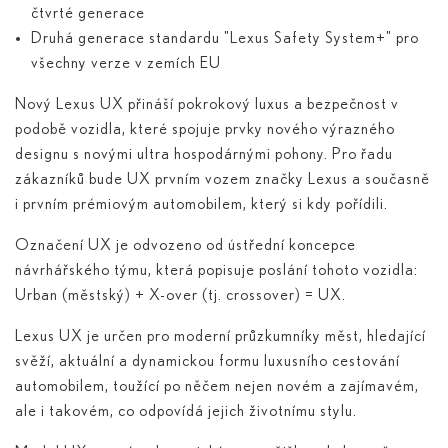
čtvrté generace
Druhá generace standardu "Lexus Safety System+" pro
všechny verze v zemích EU
Nový Lexus UX přináší pokrokový luxus a bezpečnost v
podobě vozidla, které spojuje prvky nového výrazného
designu s novými ultra hospodárnými pohony. Pro řadu
zákazníků bude UX prvním vozem značky Lexus a současně
i prvním prémiovým automobilem, který si kdy pořídili.
Označení UX je odvozeno od ústřední koncepce
návrhářského týmu, která popisuje poslání tohoto vozidla:
Urban (městský) + X-over (tj. crossover) = UX.
Lexus UX je určen pro moderní průzkumníky měst, hledající
svěží, aktuální a dynamickou formu luxusního cestování
automobilem, toužící po něčem nejen novém a zajímavém,
ale i takovém, co odpovídá jejich životnímu stylu.