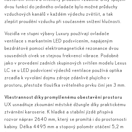
dvou funkcí do jediného ovladače bylo možné průduchy
vzduchových kanálů v každém výdechu zvětšit, a tak
zlepšit proudění vzduchu při současném snížení hlučnosti.
Vozidla ve stupni výbavy Luxury používají ovladače
ventilace s markantním LED podsvícením, napájeným
bezdrátově pomocí elektromagnetické rezonance dvou
sousedních cívek se stejnou frekvencí vibrace. Podobně
jako v provedení zadních skupinových svítilen modelu Lexus
LC se u LED podsvícení výdechů ventilace používá optika
zrcadla k vyvolání dojmu zdroje zdánlivě plujícího v
prostoru, přestože tloušťka světelného prvku činí jen 3 mm.
Všestrannost díky promyšlenému obestavění prostoru
UX usnadňuje zkoumání městské džungle díky praktickému
ztvárnění karoserie. K hladké a stabilní jízdě přispívá
rozvor náprav 2640 mm, který se promítá i do prostornosti
kabiny. Délka 4495 mm a stopový poloměr otáčení 5,2 m