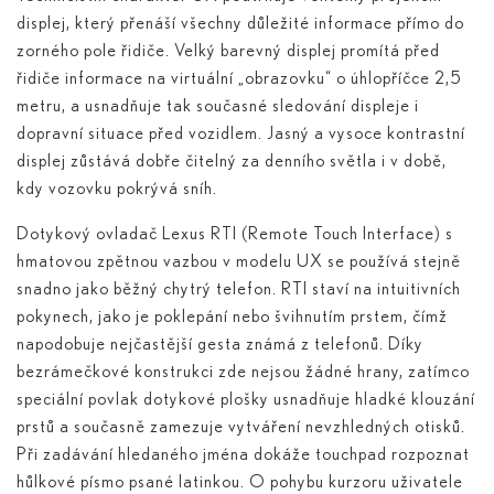
displej, který přenáší všechny důležité informace přímo do
zorného pole řidiče. Velký barevný displej promítá před
řidiče informace na virtuální „obrazovku“ o úhlopříčce 2,5
metru, a usnadňuje tak současné sledování displeje i
dopravní situace před vozidlem. Jasný a vysoce kontrastní
displej zůstává dobře čitelný za denního světla i v době,
kdy vozovku pokrývá sníh.
Dotykový ovladač Lexus RTI (Remote Touch Interface) s
hmatovou zpětnou vazbou v modelu UX se používá stejně
snadno jako běžný chytrý telefon. RTI staví na intuitivních
pokynech, jako je poklepání nebo švihnutím prstem, čímž
napodobuje nejčastější gesta známá z telefonů. Díky
bezrámečkové konstrukci zde nejsou žádné hrany, zatímco
speciální povlak dotykové plošky usnadňuje hladké klouzání
prstů a současně zamezuje vytváření nevzhledných otisků.
Při zadávání hledaného jména dokáže touchpad rozpoznat
hůlkové písmo psané latinkou. O pohybu kurzoru uživatele