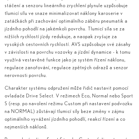
stáčení a senzoru lineárního zrychlení plynule uzpůsobuje
tlumicí sílu ve snaze minimalizovat náklony karoserie v
zatáčkách při zachování optimálního záběru pneumatik a
jízdního pohodlí na jakémkoli povrchu. Tlumicí síla se za
nižších rychlostí jízdy redukuje, a naopak zvyšuje za
vysokých cestovních rychlostí. AVS uzpůsobuje své zásahy
v závislosti na povrchu vozovky a jízdní dynamice - k tomu
využívá vestavěné funkce jako je systém řízení náklonu,
regulace zanořování, regulace zpětných odrazů a senzor
nerovnosti povrchu.
Charakter systému odpružení může řidič nastavit pomocí
ovladače Drive Select. V režimech Eco, Normal nebo Sport
S (resp. po navolení režimu Custom při nastavení podvozku
na NORMAL) zůstávají tlumicí síly beze změny v zájmu
optimálního vyvážení jízdního pohodlí, reakcí řízení a co
nejmenších náklonů.