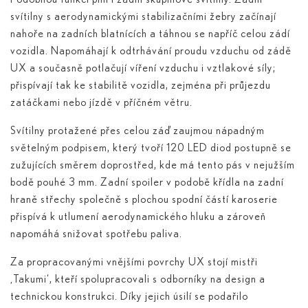
svítilny s aerodynamickými stabilizačními žebry začínají
nahoře na zadních blatnících a táhnou se napříč celou zádí
vozidla. Napomáhají k odtrhávání proudu vzduchu od zádě
UX a současně potlačují víření vzduchu i vztlakové síly;
přispívají tak ke stabilitě vozidla, zejména při průjezdu
zatáčkami nebo jízdě v příčném větru.
Svítilny protažené přes celou záď zaujmou nápadným
světelným podpisem, který tvoří 120 LED diod postupně se
zužujících směrem doprostřed, kde má tento pás v nejužším
bodě pouhé 3 mm. Zadní spoiler v podobě křídla na zadní
hraně střechy společně s plochou spodní částí karoserie
přispívá k utlumení aerodynamického hluku a zároveň
napomáhá snižovat spotřebu paliva.
Za propracovanými vnějšími povrchy UX stojí mistři
‚Takumi‘, kteří spolupracovali s odborníky na design a
technickou konstrukci. Díky jejich úsilí se podařilo