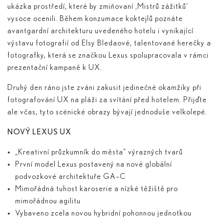
ukázka prostředí, které by zmiňovaní ‚Mistrů zážitků‘
vysoce ocenili. Během konzumace koktejlů poznáte
avantgardní architekturu uvedeného hotelu i vynikající
výstavu fotografií od Elsy Bledaové, talentované herečky a
fotografky, která se značkou Lexus spolupracovala v rámci
prezentační kampaně k UX.
Druhý den ráno jste zváni zakusit jedinečné okamžiky při
fotografování UX na pláži za svítání před hotelem. Přijďte
ale včas, tyto scénické obrazy bývají jednoduše velkolepé.
NOVÝ LEXUS UX
„Kreativní průzkumník do města“ výrazných tvarů
První model Lexus postavený na nové globální
podvozkové architektuře GA–C
Mimořádná tuhost karoserie a nízké těžiště pro
mimořádnou agilitu
Vybaveno zcela novou hybridní pohonnou jednotkou