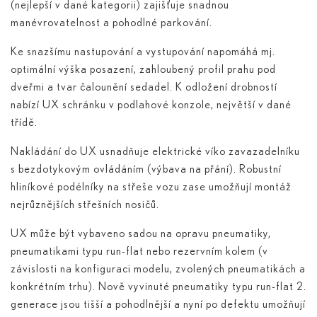
(nejlepší v dané kategorii) zajišťuje snadnou
manévrovatelnost a pohodlné parkování.
Ke snazšímu nastupování a vystupování napomáhá mj.
optimální výška posazení, zahloubený profil prahu pod
dveřmi a tvar čalounění sedadel. K odložení drobností
nabízí UX schránku v podlahové konzole, největší v dané
třídě.
Nakládání do UX usnadňuje elektrické víko zavazadelníku
s bezdotykovým ovládáním (výbava na přání). Robustní
hliníkové podélníky na střeše vozu zase umožňují montáž
nejrůznějších střešních nosičů.
UX může být vybaveno sadou na opravu pneumatiky,
pneumatikami typu run-flat nebo rezervním kolem (v
závislosti na konfiguraci modelu, zvolených pneumatikách a
konkrétním trhu). Nově vyvinuté pneumatiky typu run-flat 2.
generace jsou tišší a pohodlnější a nyní po defektu umožňují