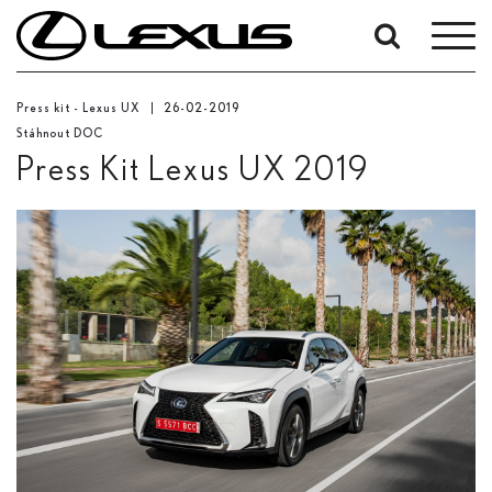
Vyhledávání
podle
Press kit - Lexus UX
26-02-2019
data:
Stáhnout DOC
Počáteční datum
Press Kit Lexus UX 2019
Datum ukončení
Hledat