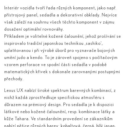
Interiér vozidla tvoří řada různých komponent, jako např.
přístrojový panel, sedadla a dekorativní obklady. Nejvíce
však záleží na souhrnu všech těchto komponent v zájmu
dosažení optimální rovnováhy.
Příkladem je volitelné kožené čalounění, jehož prošívání se
inspirovalo tradiční japonskou technikou ‚sashiko‘,
uplatňovanou i při výrobě úborů pro vyznavače bojových
umění judo a kendo. To je zároveň spojeno s počítačovým
vzorem perforace ve spodní části sedadla v podobě
matematických křivek s dokonale zarovnanými postupnými
přechody.
Lexus UX nabízí široké spektrum barevných kombinací, z
nichž každá zprostředkuje specifickou atmosféru s
důrazem na prémiový design. Pro sedadla je k dispozici
látkové nebo kožené čalounění, resp. kombinace látky a
kůže Tahara. Ve standardním provedení se zákazníkům
nabízí pětice různých barev: kobaltová, černá, bílý jasan,