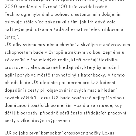
2020 prodávat v Evropě 100 tisíc vozidel ročně.
Technologie hybridního pohonu s autonomním dobíjením
oslovuje stále více zákazníků s tím, jak trh dává vale
naftovým jednotkám a žádá alternativní elektrifikovaná
ústrojí.
UX díky svému mrštnému chování a skvělým manévrovacím
schopnostem bude v Evropě atraktivní volbou, zejména u
zákazníků z řad mladých rodin, kteří oceňují flexibilitu
crossoveru, ale současně hledají vůz, který by umožnil
agilní pohyb ve městě srovnatelný s hatchbacky. V tomto
ohledu bude UX ideálním partnerem pro každodenní
dojíždění i cesty při objevování nových míst a hledání
nových zážitků. Lexus UX bude současně nejlepší volbou
domácností toužících po menším vozidlu za situace, kdy
děti již odrostly, případně párů často střídajících pracovní
cesty s víkendovými výpravami.
UX se jako první kompaktní crossover značky Lexus