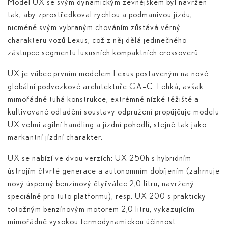
Model UX se svým dynamickým zevnějškem byl navržen
tak, aby zprostředkoval rychlou a podmanivou jízdu,
nicméně svým vybraným chováním zůstává věrný
charakteru vozů Lexus, což z něj dělá jedinečného
zástupce segmentu luxusních kompaktních crossoverů.
UX je vůbec prvním modelem Lexus postaveným na nové
globální podvozkové architektuře GA–C. Lehká, avšak
mimořádně tuhá konstrukce, extrémně nízké těžiště a
kultivované odladění soustavy odpružení propůjčuje modelu
UX velmi agilní handling a jízdní pohodlí, stejně tak jako
markantní jízdní charakter.
UX se nabízí ve dvou verzích: UX 250
h
s hybridním
ústrojím čtvrté generace a autonomním dobíjením (zahrnuje
nový úsporný benzínový čtyřválec 2,0 litru, navržený
speciálně pro tuto platformu), resp. UX 200 s prakticky
totožným benzínovým motorem 2,0 litru, vykazujícím
mimořádně vysokou termodynamickou účinnost.