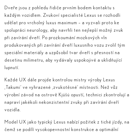
Dveře jsou z pohledu řidiče prvním bodem kontaktu s
každým vozidlem. Zvukoví specialisté Lexus se rozhodli
udělat pro vrcholný luxus maximum – a vyzvali proto ke
spolupráci neurology, aby navrhli ten nejlepší možný zvuk
při zavírání dveří. Po prozkoumání mozkových vln
produkovaných při zavírání dveří luxusního vozu zvolil tým
speciální materiály a uzpůsobil tvar dveří s přesností na
desetinu milimetru, aby vydávaly uspokojivé a uklidňující
lupnutí.
Každé UX dále projde kontrolou mistry výroby Lexus
‚Takumi‘ ve vyhrazené ‚zvukotěsné‘ místnosti. Než vůz
výrobní závod na ostrově Kjúšú opustí, technici zkontrolují a
napraví jakékoli nekonzistentní zvuky při zavírání dveří
vozidla.
Model UX jako typický Lexus nabízí požitek z tiché jízdy, na
čemž se podílí vysokopevnostní konstrukce a optimální