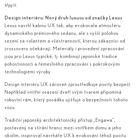
třpytí.
Design interiéru: Nový druh luxusu od značky Lexus
Lexus navrhl kabinu UX tak, aby evokovala atmosféru
dynamického prémiového sedanu, ale s vyšší polohou
sezení za volantem a všestranností, kterou zákazníci od
crossoveru očekávají. Materiály i provedení zpracování
jsou pro Lexus typické, tj. kombinují japonské tradice
pohostinnosti a řemeslného zpracování s pokrokovými
technologiemi výroby.
Design interiéru UX zároveň zprostředkuje pocity bezpečí.
Například vnitřní osazení dveří svým tvarem připomíná
robustní rám, který posádku ujišťuje o bezpečnosti tohoto
vozu.
Tradiční japonský architektonický přístup „Engawa“,
postavený na stírání hranic mezi vnitřkem domu a jeho
okolím, inspiroval návrháře UX k evokování téhož pocitu