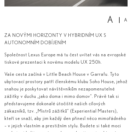
A
A
ZA NOVÝMI HORIZONTY V HYBRIDNÍM UX S
AUTONOMNÍM DOBÍJENÍM
Společnost Lexus Europe má tu čest uvítat vás na evropské
tiskové prezentaci k novému modelu UX 250
h
.
Vaše cesta začíná v Little Beach House v Garrafu. Tyto
ubytovací prostory patří členskému klubu Soho House, jehož
snahou je poskytovat návštěvníkům nezapomenutelné
zážitky v duchu „jako doma i mimo domov“. Právě tak si
představujeme dokonalé útočiště našich cílových
zákazníků, tzv. „Mistrů zážitků“ (Experiential Masters),
kteří se snaží, aby jim každý den přinesl něco mimořádného
– v jejich vlastním a prestižním stylu. Budete si také moci