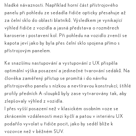
hladké návaznosti. Například horní část přístrojového
panelu při pohledu ze sedadla řidiče opticky přesahuje až
za čelní sklo do oblasti blatníků. Výsledkem je vynikající
výhled řidiče z vozidla a jasná představa o rozměrech
karoserie i postavení kol. Při pohledu na vozidlo zvenčí se
kapota jeví jako by byla přes čelní sklo spojena přímo s
přístrojovým panelem.
Ke snazšímu nastupování a vystupování z UX přispěla
optimální výška posazení a jedinečné tvarování sedáků. Na
člověka zaměřený přístup se promítá i do návrhu
přístrojového panelu s nízkou a nevtíravou konstrukcí; štíhlé
profily předních A-sloupků byly zase vytvarovány tak, aby
zlepšovaly výhled z vozidla.
I přes vyšší posazení než v klasickém osobním voze se
zkrácením vzdálenosti mezi kyčlí a patou v interiéru UX
podařilo vyvolat u řidiče pocit, jako by seděl blíže k
vozovce než v běžném SUV.