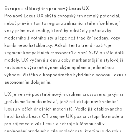
Evropa – klíčový trh pro nový Lexus UX
Pro nový Lexus UX skýtá evropský trh nemalý potenciál,
neboť právě v tomto regionu zákazníci stále více hledají
vozy prémiové kvality, které by odrážely požadavky
moderního životního stylu lépe než tradiční sedany, vozy
kombi nebo hatchbacky. Ačkoli tento trend rozšiřuje
segment kompaktních crossoverů a vozů SUV o stále další
modely, UX vyčnívá z davu coby markantnější a stylovější
zástupce s výrazně dynamickým apelem a jedinečnou
výhodou čistého a hospodárného hybridního pohonu Lexus s
autonomním dobíjením.
UX je ve své podstatě novým druhem crossoveru, jakýmsi
„průzkumníkem do města“, jenž reflektuje nové vnímání
luxusu v očích dnešních motoristů. Vedle již etablovaného
hatchbacku Lexus CT zaujme UX pozici vstupního modelu
pro zájemce o vůz Lexus a sehraje klíčovou roli v
naplňování prodejního cíle společnosti, kterým je do roku