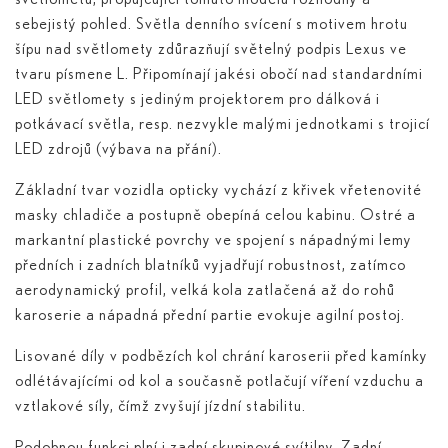
sebejistý pohled. Světla denního svícení s motivem hrotu
šípu nad světlomety zdůrazňují světelný podpis Lexus ve
tvaru písmene L. Připomínají jakési obočí nad standardními
LED světlomety s jediným projektorem pro dálková i
potkávací světla, resp. nezvykle malými jednotkami s trojicí
LED zdrojů (výbava na přání).
Základní tvar vozidla opticky vychází z křivek vřetenovité
masky chladiče a postupně obepíná celou kabinu. Ostré a
markantní plastické povrchy ve spojení s nápadnými lemy
předních i zadních blatníků vyjadřují robustnost, zatímco
aerodynamický profil, velká kola zatlačená až do rohů
karoserie a nápadná přední partie evokuje agilní postoj.
Lisované díly v podbězích kol chrání karoserii před kamínky
odlétávajícími od kol a současně potlačují víření vzduchu a
vztlakové síly, čímž zvyšují jízdní stabilitu.
Podobnou funkci plní i zadní skupinové svítilny. Zadní