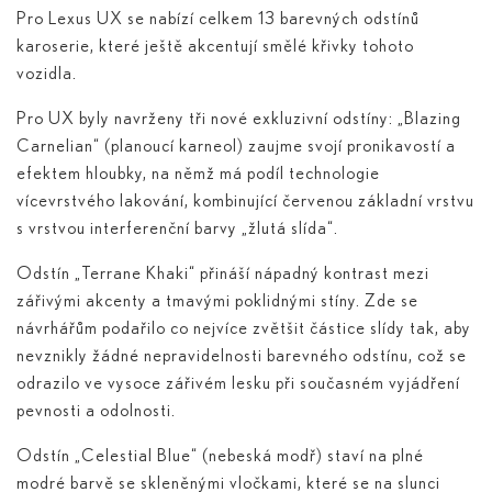
Pro Lexus UX se nabízí celkem 13 barevných odstínů
karoserie, které ještě akcentují smělé křivky tohoto
vozidla.
Pro UX byly navrženy tři nové exkluzivní odstíny: „Blazing
Carnelian“ (planoucí karneol) zaujme svojí pronikavostí a
efektem hloubky, na němž má podíl technologie
vícevrstvého lakování, kombinující červenou základní vrstvu
s vrstvou interferenční barvy „žlutá slída“.
Odstín „Terrane Khaki“ přináší nápadný kontrast mezi
zářivými akcenty a tmavými poklidnými stíny. Zde se
návrhářům podařilo co nejvíce zvětšit částice slídy tak, aby
nevznikly žádné nepravidelnosti barevného odstínu, což se
odrazilo ve vysoce zářivém lesku při současném vyjádření
pevnosti a odolnosti.
Odstín „Celestial Blue“ (nebeská modř) staví na plné
modré barvě se skleněnými vločkami, které se na slunci