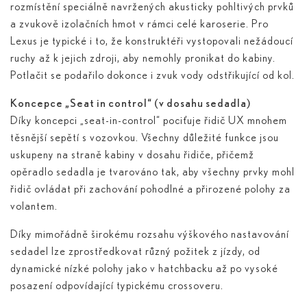
rozmístění speciálně navržených akusticky pohltivých prvků
a zvukově izolačních hmot v rámci celé karoserie. Pro
Lexus je typické i to, že konstruktéři vystopovali nežádoucí
ruchy až k jejich zdroji, aby nemohly pronikat do kabiny.
Potlačit se podařilo dokonce i zvuk vody odstřikující od kol.
Koncepce „Seat in control“ (v dosahu sedadla)
Díky koncepci „seat-in-control“ pociťuje řidič UX mnohem
těsnější sepětí s vozovkou. Všechny důležité funkce jsou
uskupeny na straně kabiny v dosahu řidiče, přičemž
opěradlo sedadla je tvarováno tak, aby všechny prvky mohl
řidič ovládat při zachování pohodlné a přirozené polohy za
volantem.
Díky mimořádně širokému rozsahu výškového nastavování
sedadel lze zprostředkovat různý požitek z jízdy, od
dynamické nízké polohy jako v hatchbacku až po vysoké
posazení odpovídající typickému crossoveru.