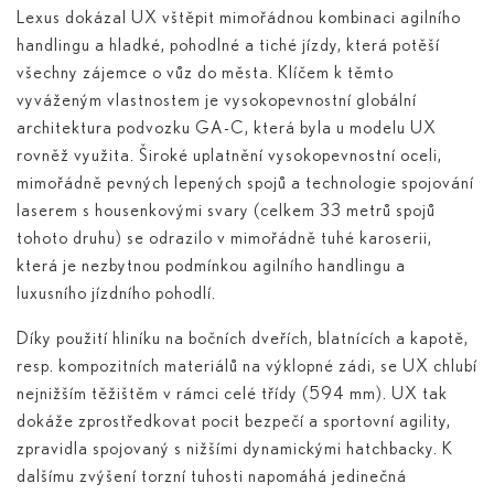
Lexus dokázal UX vštěpit mimořádnou kombinaci agilního
handlingu a hladké, pohodlné a tiché jízdy, která potěší
všechny zájemce o vůz do města. Klíčem k těmto
vyváženým vlastnostem je vysokopevnostní globální
architektura podvozku GA-C, která byla u modelu UX
rovněž využita. Široké uplatnění vysokopevnostní oceli,
mimořádně pevných lepených spojů a technologie spojování
laserem s housenkovými svary (celkem 33 metrů spojů
tohoto druhu) se odrazilo v mimořádně tuhé karoserii,
která je nezbytnou podmínkou agilního handlingu a
luxusního jízdního pohodlí.
Díky použití hliníku na bočních dveřích, blatnících a kapotě,
resp. kompozitních materiálů na výklopné zádi, se UX chlubí
nejnižším těžištěm v rámci celé třídy (594 mm). UX tak
dokáže zprostředkovat pocit bezpečí a sportovní agility,
zpravidla spojovaný s nižšími dynamickými hatchbacky. K
dalšímu zvýšení torzní tuhosti napomáhá jedinečná