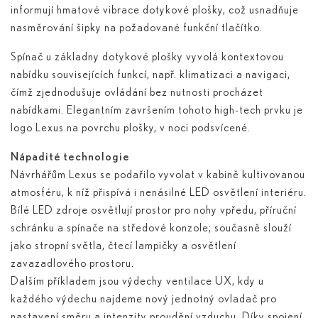
informují hmatové vibrace dotykové plošky, což usnadňuje
nasměrování šipky na požadované funkční tlačítko.
Spínač u základny dotykové plošky vyvolá kontextovou
nabídku souvisejících funkcí, např. klimatizaci a navigaci,
čímž zjednodušuje ovládání bez nutnosti procházet
nabídkami. Elegantním završením tohoto high-tech prvku je
logo Lexus na povrchu plošky, v noci podsvícené.
Nápadité technologie
Návrhářům Lexus se podařilo vyvolat v kabině kultivovanou
atmosféru, k níž přispívá i nenásilné LED osvětlení interiéru.
Bílé LED zdroje osvětlují prostor pro nohy vpředu, příruční
schránku a spínače na středové konzole; současně slouží
jako stropní světla, čtecí lampičky a osvětlení
zavazadlového prostoru.
Dalším příkladem jsou výdechy ventilace UX, kdy u
každého výdechu najdeme nový jednotný ovladač pro
nastavení směru a intenzity proudění vzduchu. Díky spojení