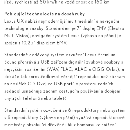
jízdu rychlostí až 80 km/h na vzdálenost do 160 km.
Pohlcující technologie na dosah ruky
Lexus UX nabízí nejmodernější multimediální a navigační
technologie značky. Standardem je 7" displej EMV (Electro
Multi Vision); navigační systém Lexus (výbava na přání) je
spojen s 10,25" displejem EMV.
Standardně dodávaný systém ozvučení Lexus Premium
Sound přehrává z USB zařízení digitální zvukové soubory s
nejvyšším rozlišením (WAV, FLAC, ALAC a OGG Orbis), a
dokáže tak zprostředkovat věrnější reprodukci než záznam
na nosičích CD. Dvojice USB portů v prostoru zadních
sedadel usnadňuje zadním cestujícím používání a dobíjení
chytrých telefonů nebo tabletů.
Standardní systém ozvučení se 6 reproduktory nebo systém
s 8 reproduktory (výbava na přání) využívá reproduktorové
membrány obsahující dřevěné uhlí z bambusu ke snížení