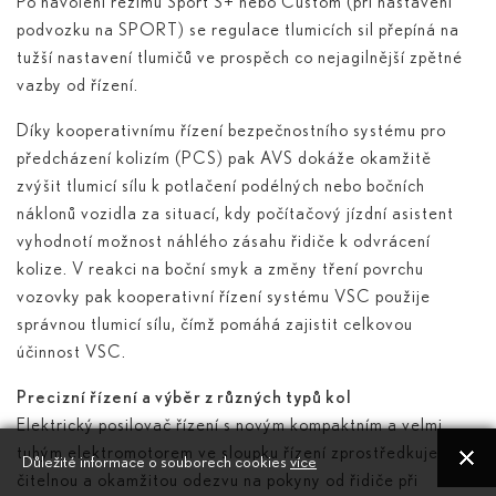
Po navolení režimu Sport S+ nebo Custom (při nastavení
podvozku na SPORT) se regulace tlumicích sil přepíná na
tužší nastavení tlumičů ve prospěch co nejagilnější zpětné
vazby od řízení.
Díky kooperativnímu řízení bezpečnostního systému pro
předcházení kolizím (PCS) pak AVS dokáže okamžitě
zvýšit tlumicí sílu k potlačení podélných nebo bočních
náklonů vozidla za situací, kdy počítačový jízdní asistent
vyhodnotí možnost náhlého zásahu řidiče k odvrácení
kolize. V reakci na boční smyk a změny tření povrchu
vozovky pak kooperativní řízení systému VSC použije
správnou tlumicí sílu, čímž pomáhá zajistit celkovou
účinnost VSC.
Precizní řízení a výběr z různých typů kol
Elektrický posilovač řízení s novým kompaktním a velmi
tuhým elektromotorem ve sloupku řízení zprostředkuje
Důležité informace o souborech cookies
více
čitelnou a okamžitou odezvu na pokyny od řidiče při