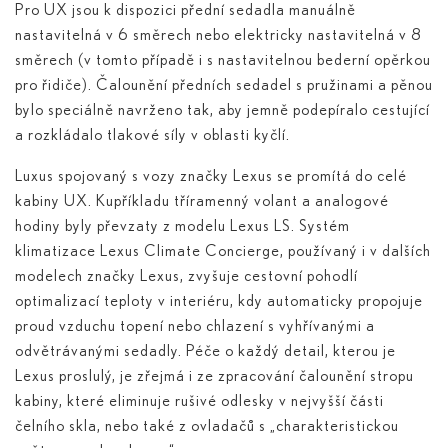
Pro UX jsou k dispozici přední sedadla manuálně
nastavitelná v 6 směrech nebo elektricky nastavitelná v 8
směrech (v tomto případě i s nastavitelnou bederní opěrkou
pro řidiče). Čalounění předních sedadel s pružinami a pěnou
bylo speciálně navrženo tak, aby jemně podepíralo cestující
a rozkládalo tlakové síly v oblasti kyčlí.
Luxus spojovaný s vozy značky Lexus se promítá do celé
kabiny UX. Kupříkladu tříramenný volant a analogové
hodiny byly převzaty z modelu Lexus LS. Systém
klimatizace Lexus Climate Concierge, používaný i v dalších
modelech značky Lexus, zvyšuje cestovní pohodlí
optimalizací teploty v interiéru, kdy automaticky propojuje
proud vzduchu topení nebo chlazení s vyhřívanými a
odvětrávanými sedadly. Péče o každý detail, kterou je
Lexus proslulý, je zřejmá i ze zpracování čalounění stropu
kabiny, které eliminuje rušivé odlesky v nejvyšší části
čelního skla, nebo také z ovladačů s „charakteristickou