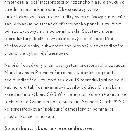
hmotnosti a lepší interpretaci přirozeného hlasu a zvuku ve
středním pásmu kmitočtů. Obě soustavy vytváří
autentickou zvukovou scénu i díky vysokotónovým měničům
zabudovaným po stranách přístrojového panelu s využitím
odrazu zvukových vln od čelního skla. Soustavu s osmi
reproduktory doplňuje vysokotónový měnič uprostřed
přístrojové desky, subwoofer zabudovaný v zavazadlovém
prostoru a výkonnější zesilovač.
Na přání dodávaný prémiový systém prostorového ozvučení
Mark Levinson Premium Surround – v daném segmentu
zcela jedinečný – využívá sestavu 13 reproduktorů po celé
kabině, digitální osmikanálový zesilovač třídy D s nízkým
zkreslením o výkonu 668 W a dále propracované akustické
technologie Quantum Logic Surround Sound a ClariFi™ 2.0
ke zprostředkování pohlcující atmosféry připomínající
prostor koncertního sálu.
Solidní konstrukce, na které se dá stavět