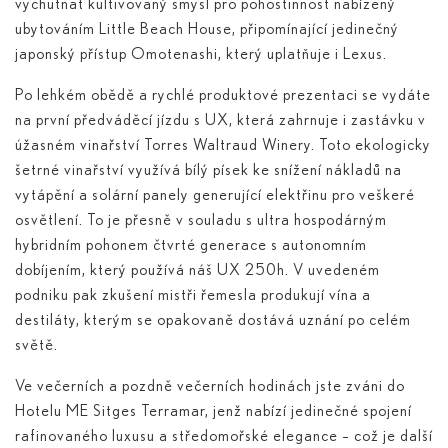
vychutnat kultivovaný smysl pro pohostinnost nabízený
ubytováním Little Beach House, připomínající jedinečný
japonský přístup Omotenashi, který uplatňuje i Lexus.
Po lehkém obědě a rychlé produktové prezentaci se vydáte
na první předváděcí jízdu s UX, která zahrnuje i zastávku v
úžasném vinařství Torres Waltraud Winery. Toto ekologicky
šetrné vinařství využívá bílý písek ke snížení nákladů na
vytápění a solární panely generující elektřinu pro veškeré
osvětlení. To je přesně v souladu s ultra hospodárným
hybridním pohonem čtvrté generace s autonomním
dobíjením, který používá náš UX 250
h
. V uvedeném
podniku pak zkušení mistři řemesla produkují vína a
destiláty, kterým se opakovaně dostává uznání po celém
světě.
Ve večerních a pozdně večerních hodinách jste zváni do
Hotelu ME Sitges Terramar, jenž nabízí jedinečné spojení
rafinovaného luxusu a středomořské elegance – což je další