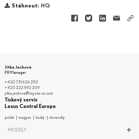
Stáhnout:
HQ
Jitka Jechová
PR Manager
+420 731 626 250
+420 222 992 209
jitka.jechova@toyota-ce.com
Tiskový servis
Lexus Central Europe
polski
magyar
český
slovenský
+
MODELY