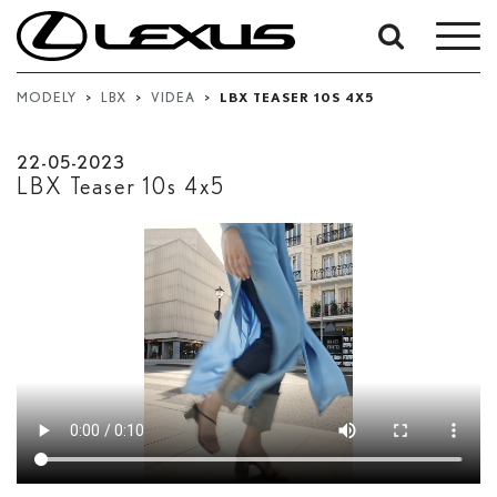
Vyhledávání
podle
MODELY
>
LBX
>
VIDEA
>
LBX TEASER 10S 4X5
data:
Počáteční datum
22-05-2023
LBX Teaser 10s 4x5
Datum ukončení
Hledat