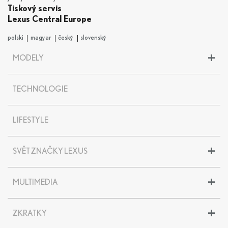
Tiskový servis
Lexus Central Europe
polski
magyar
český
slovenský
+
MODELY
LBX
TECHNOLOGIE
UX
UX 300e
NX
LIFESTYLE
RX
RZ
+
SVĚT ZNAČKY LEXUS
ES
LS
Historie značky Lexus
LC
+
MULTIMEDIA
30 let značky Lexus
LC CONVERTIBLE
Lexus centra
RC F
Modely
Encyklopedie
+
ZKRATKY
LM
Akce
TZ