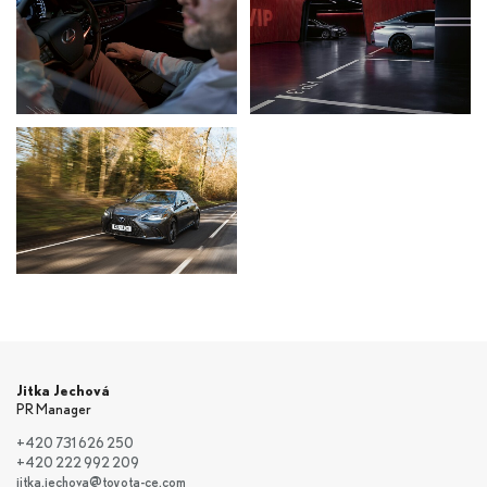
Jitka Jechová
PR Manager
+420 731 626 250
+420 222 992 209
jitka.jechova@toyota-ce.com