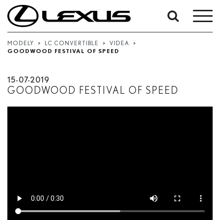
Vyhledávání
podle
MODELY
>
LC CONVERTIBLE
>
VIDEA
>
GOODWOOD FESTIVAL OF SPEED
data:
Počáteční datum
15-07-2019
GOODWOOD FESTIVAL OF SPEED
Datum ukončení
Hledat