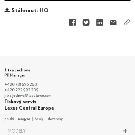
Stáhnout:
HQ
Jitka Jechová
PR Manager
+420 731 626 250
+420 222 992 209
jitka.jechova@toyota-ce.com
Tiskový servis
Lexus Central Europe
polski
magyar
český
slovenský
+
MODELY