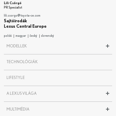
Lili Csörgő
PR Specialist
lili.csorgo@toyota-ce.com
Sajtóirodák
Lexus Central Europe
polski
magyar
český
slovenský
+
MODELLEK
LBX
TECHNOLÓGIÁK
UX
UX 300e
NX
LIFESTYLE
RX
RZ
+
A LEXUS VILÁGA
ES
LS
A Lexus története
LC
+
MULTIMÉDIA
Kereskedők Magyarországon
LC CONVERTIBLE