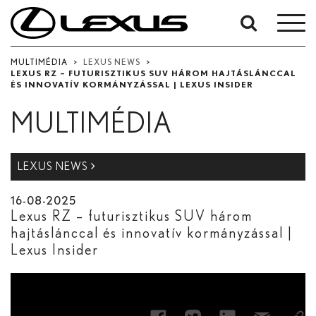
Keresés
dátum
MULTIMÉDIA
>
LEXUS NEWS
>
alapján
LEXUS RZ – FUTURISZTIKUS SUV HÁROM HAJTÁSLÁNCCAL
ÉS INNOVATÍV KORMÁNYZÁSSAL | LEXUS INSIDER
Kezdő dátum
MULTIMÉDIA
Záró dátum:
LEXUS NEWS
Keresés...
16-08-2025
Lexus RZ – futurisztikus SUV három
hajtáslánccal és innovatív kormányzással |
Lexus Insider